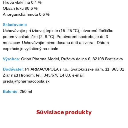
Hrubá vláknina 0,4 %
Obsah tuku 98,6 %
Anorganická hmota 0,6 %
Skladovanie
Uchovávajte pri izbovej teplote (15–25 °C), otvorenú fľaštičku
potom v chladničke (2–8 °C). Po otvorení spotrebujte do 3
mesiacov. Uchovávajte mimo dosahu detí a zvierat. Dátum
expirácie je vytlačený na obale.
Výrobca
:
Orion Pharma Model, Ružová dolina 6, 82108 Bratislava
Dodávateľ
:
PHARMACOPOLA s.r.o., Svätokrížske nám. 11, 965 01
Žiar nad Hronom, tel.: 045/678 14 00, e-mail:
predaj@pharmacopola.sk
Balenie
:
250 ml
Súvisiace produkty