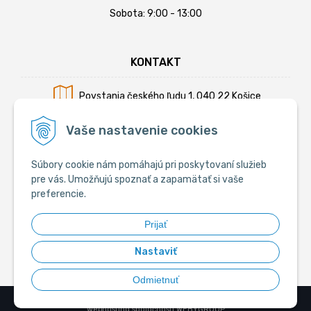
Sobota: 9:00 - 13:00
KONTAKT
Povstania českého ľudu 1, 040 22 Košice
Mobil:
+421 902 794 355
Vaše nastavenie cookies
E-mail:
info@krmiva.sk
Súbory cookie nám pomáhajú pri poskytovaní služieb
pre vás. Umožňujú spoznať a zapamätať si vaše
preferencie.
SOCIÁLNE
Prijať
Nastaviť
Odmietnuť
© 2026 Krmiva.sk - Chovateľské potreby •
tvorba eshopu cez UNIobchod
,
webhosting
spoločnosti
WEBYGROUP