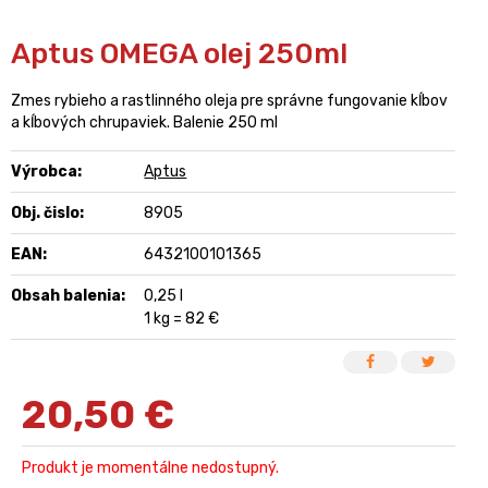
Aptus OMEGA olej 250ml
Zmes rybieho a rastlinného oleja pre správne fungovanie kĺbov
a kĺbových chrupaviek. Balenie 250 ml
Výrobca:
Aptus
Obj. čislo:
8905
EAN:
6432100101365
Obsah balenia:
0,25 l
1 kg = 82 €
20,50
€
Produkt je momentálne nedostupný.