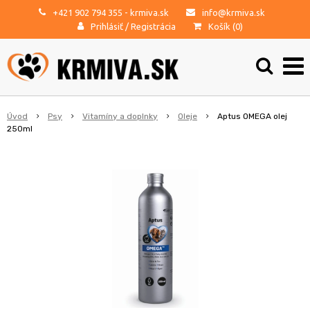
+421 902 794 355
- krmiva.sk
info@krmiva.sk
Prihlásiť
/
Registrácia
Košík (
0
)
Úvod
Psy
Vitamíny a doplnky
Oleje
Aptus OMEGA olej
250ml