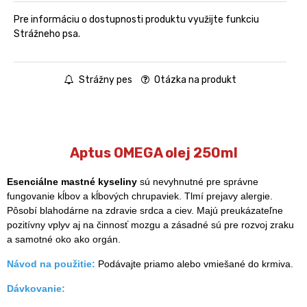
Pre informáciu o dostupnosti produktu využijte funkciu
Strážneho psa.
Strážny pes
Otázka na produkt
Aptus OMEGA olej 250ml
Esenciálne mastné kyseliny
sú nevyhnutné pre správne
fungovanie kĺbov a kĺbových chrupaviek. Tlmí prejavy alergie.
Pôsobí blahodárne na zdravie srdca a ciev. Majú preukázateľne
pozitívny vplyv aj na činnosť mozgu a zásadné sú pre rozvoj zraku
a samotné oko ako orgán.
Návod na použitie:
Podávajte priamo alebo vmiešané do krmiva.
Dávkovanie: