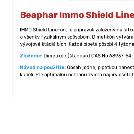
Beaphar Immo Shield Line
IMMO Shield Line-on, je prípravok založený na látke
a všenky fyzikálnym spôsobom. Dimetikón vytvára n
vývojové štádiá bĺch. Každá pipeta pôsobí 4 týždne.
Zloženie
: Dimetikón (štandard CAS No 68937-54-2)
Návod na použitie:
Obsah jednej pipetkou naneste
kúpeli. Pre optimálnu ochranu zviera najprv ošetri