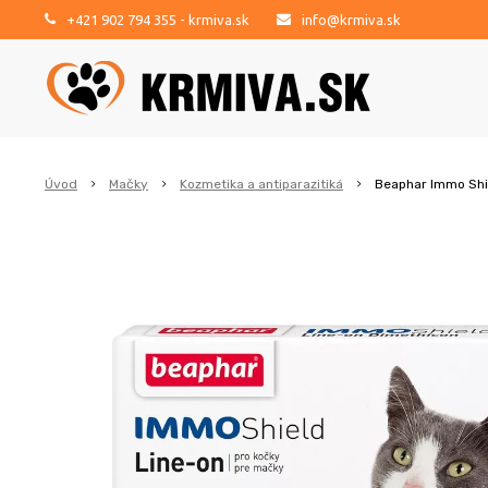
+421 902 794 355
- krmiva.sk
info@krmiva.sk
Úvod
Mačky
Kozmetika a antiparazitiká
Beaphar Immo Shie