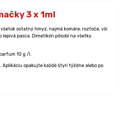
mačky 3 x 1ml
e a všetok ostatný hmyz, najmä komáre, roztoče, vši
 lepivá pasca. Dimetikón pôsobí na všetky
parfum 10 g /l.
 Aplikáciu opakujte každé štyri týždne alebo po