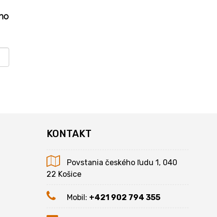
ho
KONTAKT
Povstania českého ľudu 1, 040
22 Košice
Mobil:
+421 902 794 355