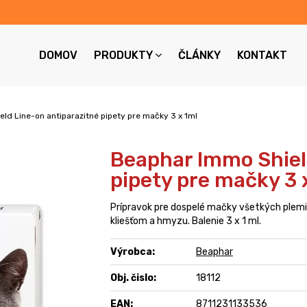
DOMOV
PRODUKTY
ČLÁNKY
KONTAKT
ld Line-on antiparazitné pipety pre mačky 3 x 1ml
Beaphar Immo Shiel
pipety pre mačky 3 
Prípravok pre dospelé mačky všetkých plemi
kliešťom a hmyzu. Balenie 3 x 1 ml.
Výrobca:
Beaphar
Obj. čislo:
18112
EAN:
8711231133536