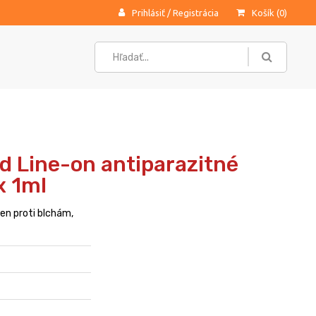
Prihlásiť
/
Registrácia
Košík (
0
)
d Line-on antiparazitné
x 1ml
en proti blchám,