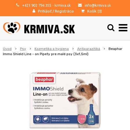
+421 902 794 355
- krmiva.sk
info@krmiva.sk
Prihlásiť
/
Registrácia
Košík (
0
)
Úvod
Psy
Kozmetika a hygiena
Antiparazitiká
Beaphar
Immo Shield Line - on Pipety pre malé psy (3x1,5ml)