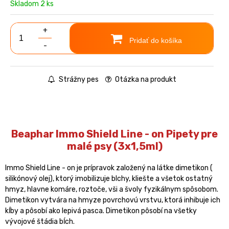
Skladom 2 ks
+
Pridať do košíka
-
Strážny pes
Otázka na produkt
Beaphar Immo Shield Line - on Pipety pre
malé psy (3x1,5ml)
Immo Shield Line - on je prípravok založený na látke dimetikon (
silikónový olej), ktorý imobilizuje blchy, kliešte a všetok ostatný
hmyz, hlavne komáre, roztoče, vši a švoly fyzikálnym spôsobom.
Dimetikon vytvára na hmyze povrchovú vrstvu, ktorá inhibuje ich
kĺby a pôsobí ako lepivá pasca. Dimetikon pôsobí na všetky
vývojové štádia bĺch.