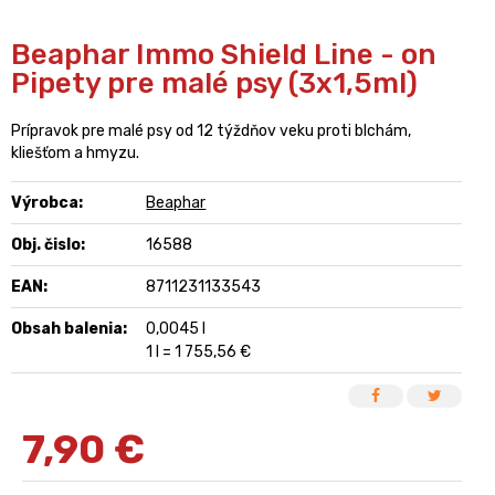
Beaphar Immo Shield Line - on
Pipety pre malé psy (3x1,5ml)
Prípravok pre malé psy od 12 týždňov veku proti blchám,
kliešťom a hmyzu.
Výrobca:
Beaphar
Obj. čislo:
16588
EAN:
8711231133543
Obsah balenia:
0,0045 l
1 l = 1 755,56 €
7,90
€