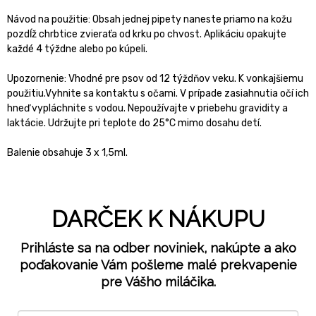
Návod na použitie: Obsah jednej pipety naneste priamo na kožu
pozdĺž chrbtice zvieraťa od krku po chvost. Aplikáciu opakujte
každé 4 týždne alebo po kúpeli.
Upozornenie: Vhodné pre psov od 12 týždňov veku. K vonkajšiemu
použitiu.Vyhnite sa kontaktu s očami. V prípade zasiahnutia očí ich
hneď vypláchnite s vodou. Nepoužívajte v priebehu gravidity a
laktácie. Udržujte pri teplote do 25°C mimo dosahu detí.
Balenie obsahuje 3 x 1,5ml.
DARČEK K NÁKUPU
Prihláste sa na odber noviniek, nakúpte a ako
poďakovanie Vám pošleme malé prekvapenie
pre Vášho miláčika.