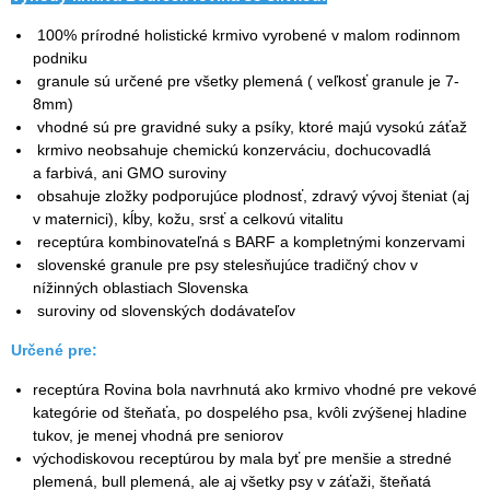
100% prírodné holistické krmivo vyrobené v malom rodinnom
podniku
granule sú určené pre všetky plemená ( veľkosť granule je 7-
8mm)
vhodné sú pre gravidné suky a psíky, ktoré majú vysokú záťaž
krmivo neobsahuje chemickú konzerváciu, dochucovadlá
a farbivá, ani GMO suroviny
obsahuje zložky podporujúce plodnosť, zdravý vývoj šteniat (aj
v maternici), kĺby, kožu, srsť a celkovú vitalitu
receptúra kombinovateľná s BARF a kompletnými konzervami
slovenské granule pre psy stelesňujúce tradičný chov v
nížinných oblastiach Slovenska
suroviny od slovenských dodávateľov
Určené pre:
receptúra Rovina bola navrhnutá ako krmivo vhodné pre vekové
kategórie od šteňaťa, po dospelého psa, kvôli zvýšenej hladine
tukov, je menej vhodná pre seniorov
východiskovou receptúrou by mala byť pre menšie a stredné
plemená, bull plemená, ale aj všetky psy v záťaži, šteňatá