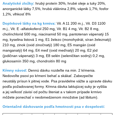
Analytické zložky:
hrubý proteín 30%, hrubé oleje a tuky 20%,
anorganické látky 7,5%, hrubá vláknina 2,8%, vápnik 1,7%, fosfor
1,2%, vlhkosť 8%
Doplnkové látky na kg krmiva:
Vit. A 11 200 m.j., Vit. D3 1100
m.j., Vit. E -alfatokoferol 250 mg, Vit. B1 4 mg, Vit. B2 8 mg,
cholínchlorid 500 mg, niacinamid 50 mg, pantotenan vápenatý 15
mg, kyselina listová 1 mg, E1 železo (monohydrát, síran železnatý)
210 mg, zinok (oxid zinočnatý) 180 mg, E5 mangán (oxid
manganatý) 64 mg, E4 meď (oxid meďnatý) 20 mg, E2 jód
(jodičnan vápenatý) 3 mg, E8 selén (seleničitan sodný) 0,2 mg,
glukosamín 350 mg, chondroitín 80 mg
Kŕmny návod:
Dennú dávku rozdeľte na min. 2 kŕmenia.
Nedovoľte psovi po kŕmení behať a skákať. Zabezpečte
neustály prísun k pitnej vode. Psa pravidelne vážte a upravte dávku
podľa požadovanej formy. Kŕmna dávka laktujúcej suky je vyššia
a jej veľkosť závisí od počtu šteniat a v takom prípade krmivo
môžete ponechať v neobmedzenom množstve (ad libitum).
Orientačné dávkovanie podľa hmotnosti psa v dospelosti: