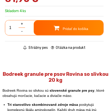
Skladom 4 ks
+
Pridať do košíka
-
Strážny pes
Otázka na produkt
Bodreek granule pre psov Rovina so slivkou
20 kg
Bodreek Rovina so slivkou sú
slovenské granule pre psy
, ktoré
obsahujú morčacie, kačacie a diviačie mäso.
Tri starostlivo skombinované zdroje mäsa
poskytujú
komplexnú škálu aminokyselín. Každý druh mäsa má inú