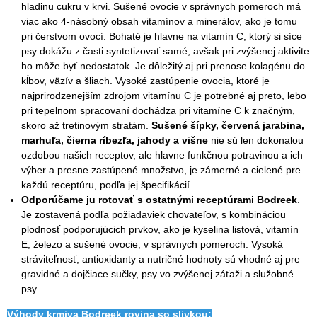
hladinu cukru v krvi. Sušené ovocie v správnych pomeroch má
viac ako 4-násobný obsah vitamínov a minerálov, ako je tomu
pri čerstvom ovocí. Bohaté je hlavne na vitamín C, ktorý si síce
psy dokážu z časti syntetizovať samé, avšak pri zvýšenej aktivite
ho môže byť nedostatok. Je dôležitý aj pri prenose kolagénu do
kĺbov, väzív a šliach. Vysoké zastúpenie ovocia, ktoré je
najprirodzenejším zdrojom vitamínu C je potrebné aj preto, lebo
pri tepelnom spracovaní dochádza pri vitamíne C k značným,
skoro až tretinovým stratám.
Sušené šípky, červená jarabina,
marhuľa, čierna ríbezľa, jahody a višne
nie sú len dokonalou
ozdobou našich receptov, ale hlavne funkčnou potravinou a ich
výber a presne zastúpené množstvo, je zámerné a cielené pre
každú receptúru, podľa jej špecifikácií.
Odporúčame ju rotovať s ostatnými receptúrami Bodreek
.
Je zostavená podľa požiadaviek chovateľov, s kombináciou
plodnosť podporujúcich prvkov, ako je kyselina listová, vitamín
E, železo a sušené ovocie, v správnych pomeroch. Vysoká
stráviteľnosť, antioxidanty a nutričné hodnoty sú vhodné aj pre
gravidné a dojčiace sučky, psy vo zvýšenej záťaži a služobné
psy.
Výhody krmiva Bodreek rovina so slivkou: