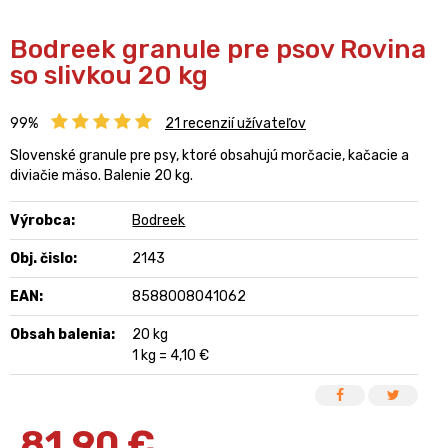
Bodreek granule pre psov Rovina
so slivkou 20 kg
99%
21
recenzií užívateľov
Slovenské granule pre psy, ktoré obsahujú morčacie, kačacie a
diviačie mäso. Balenie 20 kg.
Výrobca:
Bodreek
Obj. čislo:
2143
EAN:
8588008041062
Obsah balenia:
20 kg
1 kg = 4,10 €
81,90
€