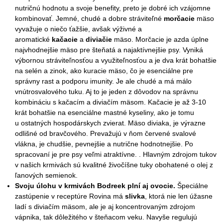
nutričnú hodnotu a svoje benefity, preto je dobré ich vzájomne
kombinovať. Jemné, chudé a dobre stráviteľné
morčacie
mäso
vyvažuje o niečo ťažšie, avšak výživné a
aromatické
kačacie
a
diviačie
mäso. Morčacie je azda úplne
najvhodnejšie mäso pre šteňatá a najaktívnejšie psy. Vyniká
výbornou stráviteľnosťou a využiteľnosťou a je dva krát bohatšie
na selén a zinok, ako kuracie mäso, čo je esenciálne pre
správny rast a podporu imunity. Je ale chudé a má málo
vnútrosvalového tuku. Aj to je jeden z dôvodov na správnu
kombináciu s kačacím a diviačím mäsom. Kačacie je až 3-10
krát bohatšie na esenciálne mastné kyseliny, ako je tomu
u ostatných hospodárskych zvierat. Mäso diviaka, je výrazne
odlišné od bravčového. Prevažujú v ňom červené svalové
vlákna, je chudšie, pevnejšie a nutrične hodnotnejšie. Po
spracovaní je pre psy veľmi atraktívne. . Hlavným zdrojom tukov
v našich krmivách sú kvalitné živočíšne tuky obohatené o olej z
ľanových semienok.
Svoju úlohu v krmivách Bodreek plní aj ovocie.
Špeciálne
zastúpenie v receptúre Rovina má
slivka
, ktorá nie len úžasne
ladí s diviačím mäsom, ale je aj koncentrovaným zdrojom
vápnika, tak dôležitého v šteňacom veku. Navyše regulujú