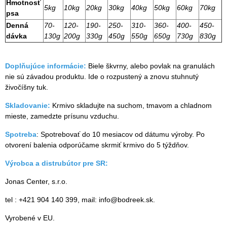
Hmotnosť
5kg
10kg
20kg
30kg
40kg
50kg
60kg
70kg
psa
Denná
70-
120-
190-
250-
310-
360-
400-
450-
dávka
130g
200g
330g
450g
550g
650g
730g
830g
Doplňujúce informácie:
Biele škvrny, alebo povlak na granulách
nie sú závadou produktu. Ide o rozpustený a znovu stuhnutý
živočíšny tuk.
Skladovanie:
Krmivo skladujte na suchom, tmavom a chladnom
mieste, zamedzte prísunu vzduchu.
Spotreba
: Spotrebovať do 10 mesiacov od dátumu výroby. Po
otvorení balenia odporúčame skrmiť krmivo do 5 týždňov.
Výrobca a distrubútor pre SR:
Jonas Center, s.r.o.
tel : +421 904 140 399, mail: info@bodreek.sk.
Vyrobené v EU.