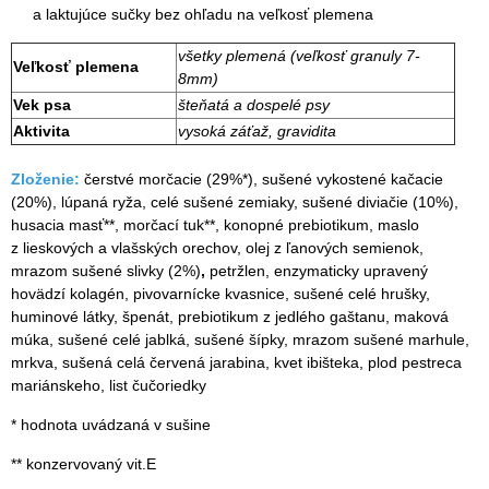
a laktujúce sučky bez ohľadu na veľkosť plemena
všetky plemená (veľkosť granuly 7-
Veľkosť plemena
8mm)
Vek psa
šteňatá a dospelé psy
Aktivita
vysoká záťaž, gravidita
Zloženie:
čerstvé morčacie (29%*), sušené vykostené kačacie
(20%), lúpaná ryža, celé sušené zemiaky, sušené diviačie (10%),
husacia masť**, morčací tuk**, konopné prebiotikum, maslo
z lieskových a vlašských orechov, olej z ľanových semienok,
mrazom sušené slivky (2%)
,
petržlen, enzymaticky upravený
hovädzí kolagén, pivovarnícke kvasnice, sušené celé hrušky,
huminové látky, špenát, prebiotikum z jedlého gaštanu, maková
múka, sušené celé jablká, sušené šípky, mrazom sušené marhule,
mrkva, sušená celá červená jarabina, kvet ibišteka, plod pestreca
mariánskeho, list čučoriedky
* hodnota uvádzaná v sušine
** konzervovaný vit.E