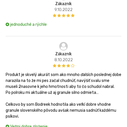
Zákazník
9.10.2022
jednoduché a rýchle
Zákazník
8.10.2022
Produkt je skvelý akurát som ako mnoho ďalších poslednej dobe
narazila na to že mi pes začal chudnúť, navýšiť svalu sme
museli 2nasovne k jeho hmotnosti aby to čo schudol nabral.
Po polroku mi aktuálne už aj granule silno odmieta…
Celkovo by som Bodreek hodnotila ako veľkí dobre vhodne
granule slovenského pôvodu avšak nemusia sadnúť každému
psíkovi.
Veľmi dobre zloženie