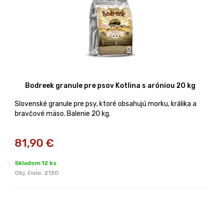
Bodreek granule pre psov Kotlina s aróniou 20 kg
Slovenské granule pre psy, ktoré obsahujú morku, králika a
bravčové mäso. Balenie 20 kg.
81,90
€
Skladom 12 ks
Obj. čislo:
2130