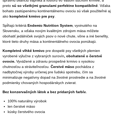
správnu bilanciu vápnika a fosforu vo Vašom suchom krmive, a
preto
sú so všetkými granulami perfektne kompatibilné
. Vďaka
bohato zastúpenému kontinentálnemu ovociu sú však použiteľné aj
ako
kompletné krmivo pre psy
.
Spĺňajú kritériá
Endemic Nutrition System
, vyvinutého na
Slovensku, a vďaka novým kvalitným zdrojom mäsa môžete
obohatiť jedálniček svojich psov o nové chute, vône a iné benefity,
ktoré tieto druhy mäsa a kontinentálneho ovocia ponúkajú.
Kompletné vlhké krmivo
pre dospelé psy všetkých plemien
vyrobené výlučne z vybraných surovín
, obohatené o čerstvé
ovocie.
Vyvážené a zdraviu prospešné krmivo s vysokou
chutnosťou a stráviteľnosťou.
Čerstvé mäso
pochádza z
nadbytočnej výroby určenej pre ľudskú spotrebu, čím sa
minimalizuje negatívny dopad na životné prostredie a na životné
podmienky chovaných hospodárskych zvierat.
Bez konzervačných látok a bez pridaných farbív.
100% naturálny výrobok
len čerstvé mäso
kúsky čerstvého ovocia