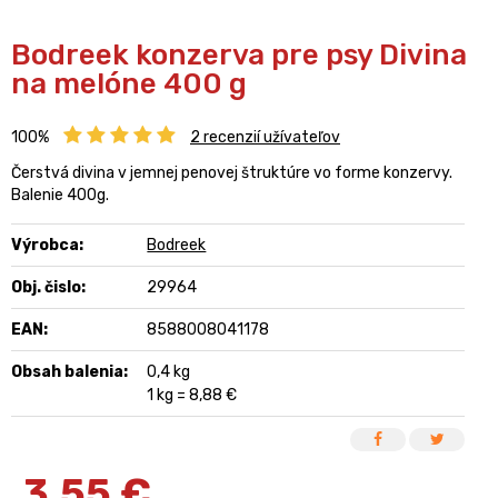
Bodreek konzerva pre psy Divina
na melóne 400 g
100%
2
recenzií užívateľov
Čerstvá divina v jemnej penovej štruktúre vo forme konzervy.
Balenie 400g.
Výrobca:
Bodreek
Obj. čislo:
29964
EAN:
8588008041178
Obsah balenia:
0,4 kg
1 kg = 8,88 €
3,55
€