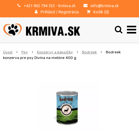
+421 902 794 355
- krmiva.sk
info@krmiva.sk
Prihlásiť
/
Registrácia
Košík (
0
)
Úvod
Psy
Konzervy a kapsičky
Bodreek
Bodreek
konzerva pre psy Divina na melóne 400 g