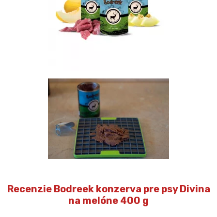
Recenzie Bodreek konzerva pre psy Divina
na melóne 400 g