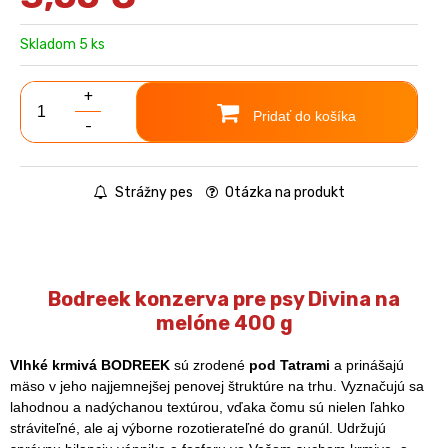
Skladom 5 ks
+
Pridať do košíka
-
Strážny pes
Otázka na produkt
Bodreek konzerva pre psy Divina na
melóne 400 g
Vlhké krmivá BODREEK
sú zrodené
pod Tatrami
a prinášajú
mäso v jeho najjemnejšej penovej štruktúre na trhu. Vyznačujú sa
lahodnou a nadýchanou textúrou, vďaka čomu sú nielen ľahko
stráviteľné, ale aj výborne rozotierateľné do granúl. Udržujú