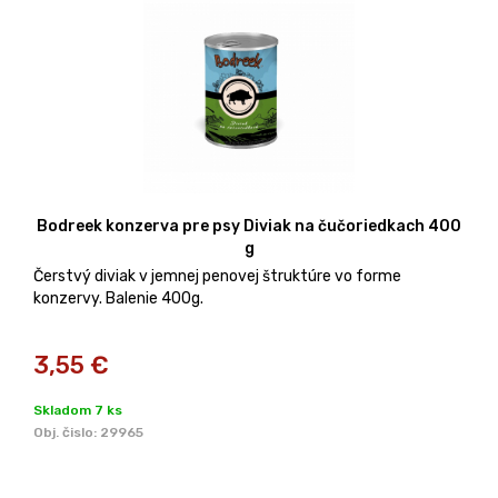
Bodreek konzerva pre psy Diviak na čučoriedkach 400
g
Čerstvý diviak v jemnej penovej štruktúre vo forme
konzervy. Balenie 400g.
3,55
€
Skladom 7 ks
Obj. čislo:
29965