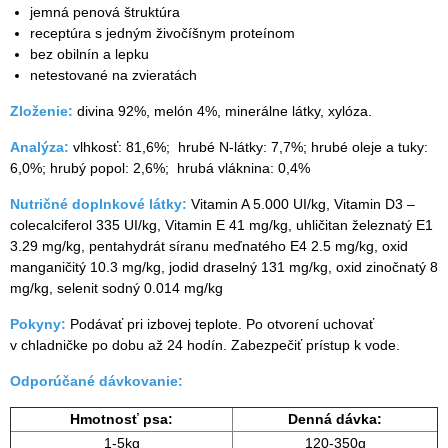
jemná penová štruktúra
receptúra s jedným živočíšnym proteínom
bez obilnín a lepku
netestované na zvieratách
Zloženie:
divina 92%, melón 4%, minerálne látky, xylóza.
Analýza:
vlhkosť: 81,6%; hrubé N-látky: 7,7%; hrubé oleje a tuky:
6,0%; hrubý popol: 2,6%; hrubá vláknina: 0,4%
Nutričné doplnkové látky:
Vitamin A 5.000 UI/kg, Vitamin D3 –
colecalciferol 335 UI/kg, Vitamin E 41 mg/kg, uhličitan železnatý E1
3.29 mg/kg, pentahydrát síranu meďnatého E4 2.5 mg/kg, oxid
manganičitý 10.3 mg/kg, jodid draselný 131 mg/kg, oxid zinočnatý 8
mg/kg, selenit sodný 0.014 mg/kg
Pokyny:
Podávať pri izbovej teplote. Po otvorení uchovať
v chladničke po dobu až 24 hodín. Zabezpečiť prístup k vode.
Odporúčané dávkovanie:
Hmotnosť psa:
Denná dávka:
1-5kg
120-350g