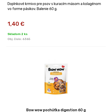
Doplnkové krmivo pre psov s kuracím mäsom a kolagénom
vo forme pásikov. Balenie 60 g.
1,40
€
Skladom 2 ks
Obj. čislo:
6365
Bow wow pochúťka digestion 60 g