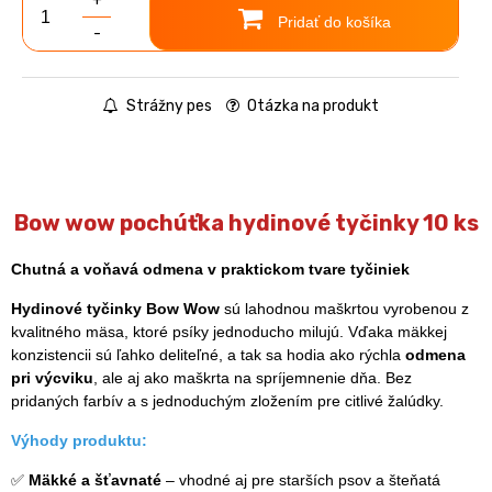
+
Pridať do košíka
-
Strážny pes
Otázka na produkt
Bow wow pochúťka hydinové tyčinky 10 ks
Chutná a voňavá odmena v praktickom tvare tyčiniek
Hydinové tyčinky Bow Wow
sú lahodnou maškrtou vyrobenou z
kvalitného mäsa, ktoré psíky jednoducho milujú. Vďaka mäkkej
konzistencii sú ľahko deliteľné, a tak sa hodia ako rýchla
odmena
pri výcviku
, ale aj ako maškrta na spríjemnenie dňa. Bez
pridaných farbív a s jednoduchým zložením pre citlivé žalúdky.
Výhody produktu:
✅
Mäkké a šťavnaté
– vhodné aj pre starších psov a šteňatá