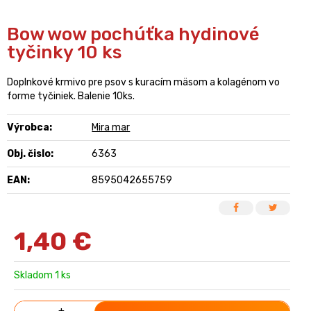
Bow wow pochúťka hydinové
tyčinky 10 ks
Doplnkové krmivo pre psov s kuracím mäsom a kolagénom vo
forme tyčiniek. Balenie 10ks.
Výrobca:
Mira mar
Obj. čislo:
6363
EAN:
8595042655759
1,40
€
Skladom 1 ks