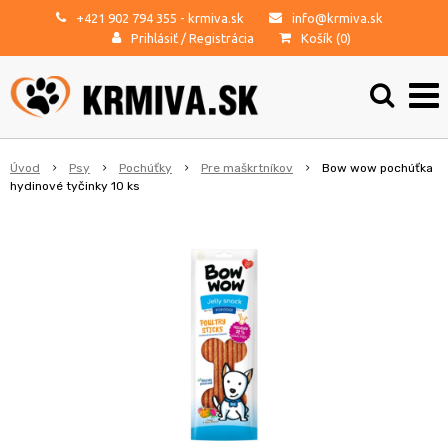
+421 902 794 355
- krmiva.sk
info@krmiva.sk
Prihlásiť
/
Registrácia
Košík (
0
)
Úvod
Psy
Pochúťky
Pre maškrtníkov
Bow wow pochúťka
hydinové tyčinky 10 ks