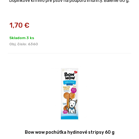
Doplnkové krmivo pre psov na podporu imunity. Balenie 60 g.
1,70
€
Skladom 3 ks
Obj. čislo:
6360
Bow wow pochúťka hydinové stripsy 60 g