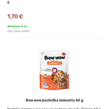
g.
1,70
€
Skladom 4 ks
Obj. čislo:
6359
Bow wow pochúťka immunity 60 g