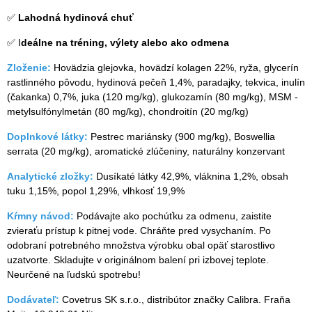
✅
Lahodná hydinová chuť
✅ I
deálne na tréning, výlety alebo ako odmena
Zloženie:
Hovädzia glejovka, hovädzí kolagen 22%, ryža, glycerín
rastlinného pôvodu, hydinová pečeň 1,4%, paradajky, tekvica, inulín
(čakanka) 0,7%, juka (120 mg/kg), glukozamín (80 mg/kg), MSM -
metylsulfónylmetán (80 mg/kg), chondroitín (20 mg/kg)
Doplnkové látky:
Pestrec mariánsky (900 mg/kg), Boswellia
serrata (20 mg/kg), aromatické zlúčeniny, naturálny konzervant
Analytické zložky:
Dusíkaté látky 42,9%, vláknina 1,2%, obsah
tuku 1,15%, popol 1,29%, vlhkosť 19,9%
Kŕmny návod:
Podávajte ako pochúťku za odmenu, zaistite
zvieraťu prístup k pitnej vode. Chráňte pred vysychaním. Po
odobraní potrebného množstva výrobku obal opäť starostlivo
uzatvorte. Skladujte v originálnom balení pri izbovej teplote.
Neurčené na ľudskú spotrebu!
Dodávateľ:
Covetrus SK s.r.o., distribútor značky Calibra. Fraňa