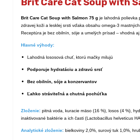
Brit Care Cat Soup with 
Brit Care Cat Soup with Salmon 75 g
je lahodná polievka 
zdravej koži a lesklej srsti vďaka obsahu omega-3 mastných 
Receptúra je bez obilnín, sóje a umelých prísad – vhodná aj
Hlavné výhody:
Lahodná lososová chuť, ktorú mačky milujú
Podporuje hydratáciu a zdravú srsť
Bez obilnín, sóje a konzervantov
Ľahko stráviteľná a chutná pochúťka
Zloženie:
pitná voda, kuracie mäso (16 %), losos (4 %), hy
inaktivované baktérie a ich časti (Lactobacillus helveticus H
Analytické zloženie:
bielkoviny 2,0%, surový tuk 1,0%, hru