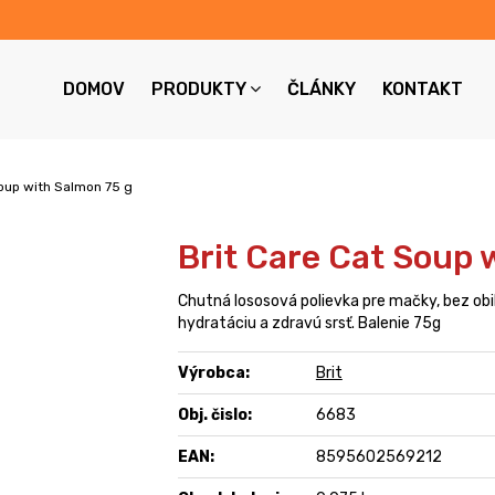
DOMOV
PRODUKTY
ČLÁNKY
KONTAKT
Soup with Salmon 75 g
Brit Care Cat Soup 
Chutná lososová polievka pre mačky, bez obil
hydratáciu a zdravú srsť. Balenie 75g
Výrobca:
Brit
Obj. čislo:
6683
EAN:
8595602569212