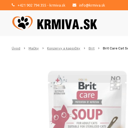
+421 902 794 355
- krmiva.sk
info@krmiva.sk
Úvod
Mačky
Konzervy a kapsičky
Brit
Brit Care Cat 