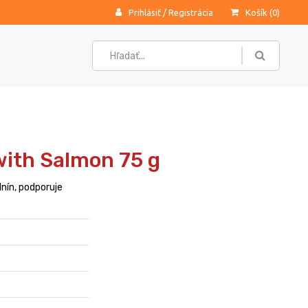
Prihlásiť
/
Registrácia
Košík (
0
)
with Salmon 75 g
nín, podporuje