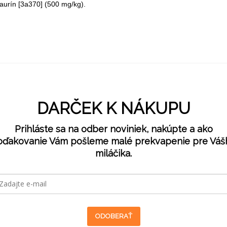
aurín [3a370] (500 mg/kg).
DARČEK K NÁKUPU
Prihláste sa na odber noviniek, nakúpte a ako
oďakovanie Vám pošleme malé prekvapenie pre Váš
miláčika.
ODOBERAŤ