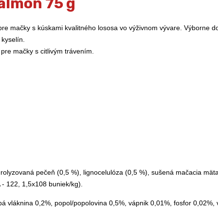
Salmon 75 g
pre mačky s kúskami kvalitného lososa vo výživnom vývare. Výborne d
kyselín.
 pre mačky s citlivým trávením.
drolyzovaná pečeň (0,5 %), lignocelulóza (0,5 %), sušená mačacia mäta
A - 122, 1,5x108 buniek/kg).
bá vláknina 0,2%, popol/popolovina 0,5%, vápnik 0,01%, fosfor 0,02%,