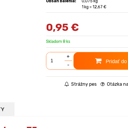
Obsah balenia:
0,075 kg
1 kg = 12,67 €
0,95
€
Skladom 8 ks
+
Pridať do
-
Strážny pes
Otázka na
TY