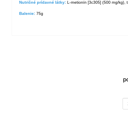
Nutričné prídavné látky:
L-metionín [3c305] (500 mg/kg), t
Balenie:
75g
p