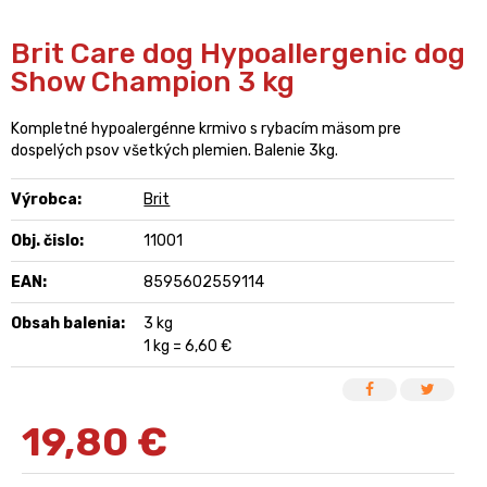
Brit Care dog Hypoallergenic dog
Show Champion 3 kg
Kompletné hypoalergénne krmivo s rybacím mäsom pre
dospelých psov všetkých plemien. Balenie 3kg.
Výrobca:
Brit
Obj. čislo:
11001
EAN:
8595602559114
Obsah balenia:
3 kg
1 kg = 6,60 €
19,80
€