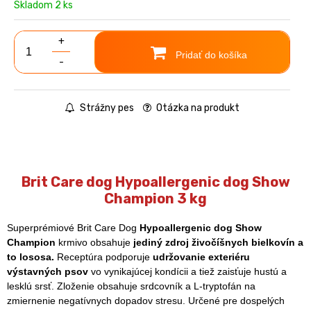
Skladom 2 ks
+
Pridať do košíka
-
Strážny pes
Otázka na produkt
Brit Care dog Hypoallergenic dog Show
Champion 3 kg
Superprémiové Brit Care Dog
Hypoallergenic dog Show
Champion
krmivo
obsahuje
jediný zdroj živočíšnych bielkovín a
to lososa.
Receptúra podporuje
udržovanie exteriéru
výstavných psov
vo vynikajúcej kondícii a tiež zaisťuje hustú a
lesklú srsť. Zloženie obsahuje srdcovník a L-tryptofán na
zmiernenie negatívnych dopadov stresu. Určené pre dospelých