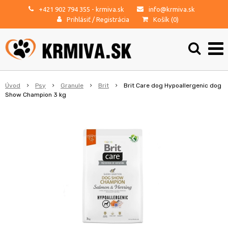
+421 902 794 355
- krmiva.sk
info@krmiva.sk
Prihlásiť
/
Registrácia
Košík (
0
)
Úvod
Psy
Granule
Brit
Brit Care dog Hypoallergenic dog
Show Champion 3 kg