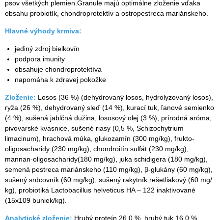
psov všetkých plemien.Granule majú optimálne zloženie vďaka
obsahu probiotík, chondroprotektív a ostropestreca mariánskeho.
Hlavné výhody krmiva:
jediný zdroj bielkovín
podpora imunity
obsahuje chondroprotektíva
napomáha k zdravej pokožke
Zloženie:
Losos (36 %) (dehydrovaný losos, hydrolyzovaný losos),
ryža (26 %), dehydrovaný sleď (14 %), kurací tuk, ľanové semienko
(4 %), sušená jablčná dužina, lososový olej (3 %), prírodná aróma,
pivovarské kvasnice, sušené riasy (0,5 %, Schizochytrium
limacinum), hrachová múka, glukozamín (300 mg/kg), frukto-
oligosacharidy (230 mg/kg), chondroitín sulfát (230 mg/kg),
mannan-oligosacharidy(180 mg/kg), juka schidigera (180 mg/kg),
semená pestreca mariánskeho (110 mg/kg), β-glukány (60 mg/kg),
sušený srdcovník (60 mg/kg), sušený rakytník rešetliakový (60 mg/
kg), probiotiká Lactobacillus helveticus HA – 122 inaktivované
(15x109 buniek/kg).
Analytické zloženie:
Hrubý proteín 26,0 %, hrubý tuk 16,0 %,