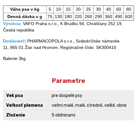
Váha psa v kg
5
10
15
20
25
30
40
60
80
Denná dávka v g
75
130
180
220
260
290
360
490
600
Výrobca:
VAFO Praha s.r.o., K Brudku 94, Chrášťany 252 19,
Česká republika
Dodávateľ
:
PHARMACOPOLA s.r.o., Svätokrížske námestie
11, 965 01 Žiar nad Hronom, Registračné číslo: SK300410
Balenie 3kg
Parametre
Vek psa
pre dospelé psy
Veľkosť plemena
veľmi malé, malé, stredné, veľké, obrie
Zloženie
S obilninami