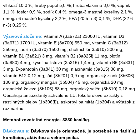
vlhkosť 10,0 %, hrubý popol 5,8 %, hrubá vláknina 3,0 %, vápnik
1,1 %, fosfor 0,9 %, sodík 0,4 %, omega-3 mastné kyseliny 2,1 %,
omega-6 mastné kyseliny 2,2 %, EPA (20:5 n-3) 0,1 %, DHA (22:6
n-3) 0,25 %.
Výživové zloženie
:
Vitamín A (3a672a) 23000 IU, vitamín D3
(3a671) 1700 IU, vitamín E (3a700) 550 mg, vitamín C (3a312)
350mg, taurín (3a370) 1500 mg, cholínchlór 3a910) 300 mg,
vitamín B1 (3a821) 3 mg, vitamín B2 (3a825i) 11 mg, biotín
(3a880) 4 mg, kyselina listová (3a316) 1,4 mg, vitamín B6 (3a831)
3 mg, D-pantotén (3a841) 30 mg, niacínamid (3a315) 38 mg,
vitamín B12 0,12 mg, jód (3b201) 0,9 mg, organický zinok (3b606)
100 mg, organický mangán (3b504) 45 mg, organická 20 mg,
organické železo (3b106) 88 mg, organický selén (3b810) 0,18 mg.
Obsahuje antioxidanty schválené EÚ: tokoferolové extrakty z
rastlinných olejov (1b306(i)), askorbyl palmitát (1b304) a výťažok z
rozmarínu.
Metabolizovateľná energia: 3830 kcal/kg.
Dávkovanie:
Dávkovanie je orientačné, je potrebné sa riadiť aj
kondíciou, aktivitou a vekom psíka.