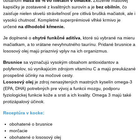
obsahom
mäsa 88 % vo filetách v omáčke.
Zloženie mäsovej
kapsičky je zostavené z kvalitných surovín a je
bez obilnín
, čo
zaisťuje nielen skvelú stráviteľnosť pre citlivá brušká mačiatok, ale i
vysokú chutnosť. Kompletné superprémiové vlhké krmivo je
určené
na dlhodobé kŕmenie.
Je doplnené o
chytré funkčné aditíva
, ktoré sú vybrané na mieru
mačiatkam, a to vrátane nevyhnutného taurínu. Pridané brusnice a
lososový olej majú priaznivý vplyv na ich organizmus.
Brusnice
sa vyznačujú vysokým obsahom antioxidantov a
polyfenolov, sú vynikajúcim zdrojom vitamínu C a majú preukázané
prospešné účinky na močové cesty.
Lososový olej
je zdroj nenasýtených mastných kyselín omega-3
(EPA, DHA) potrebných pre vývoj a funkcii mozgu, podporu
fyziologickej funkcie kože a srsti a ich kvality. Omega 3 majú také
protizápalový účinok.
Receptúra v kocke:
obohatené o brusnice
morčacie
obohatené o lososový olej