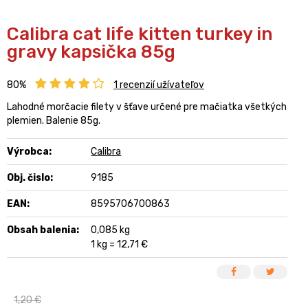
Calibra cat life kitten turkey in
gravy kapsička 85g
80%
1
recenzií užívateľov
Lahodné morčacie filety v šťave určené pre mačiatka všetkých
plemien. Balenie 85g.
Výrobca:
Calibra
Obj. čislo:
9185
EAN:
8595706700863
Obsah balenia:
0,085 kg
1 kg = 12,71 €
1,20 €