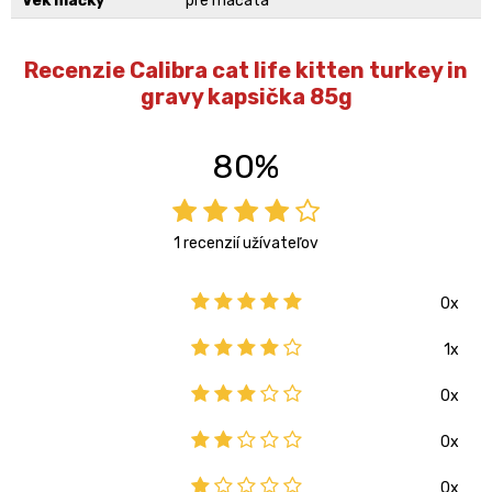
Vek mačky
pre mačatá
Recenzie Calibra cat life kitten turkey in
gravy kapsička 85g
80%
1 recenzií užívateľov
0x
1x
0x
0x
0x