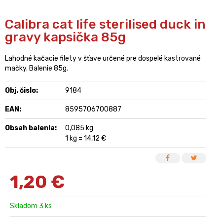
Calibra cat life sterilised duck in
gravy kapsička 85g
Lahodné kačacie filety v šťave určené pre dospelé kastrované
mačky. Balenie 85g.
Obj. čislo:
9184
EAN:
8595706700887
Obsah balenia:
0,085 kg
1 kg = 14,12 €
1,20
€
Skladom 3 ks