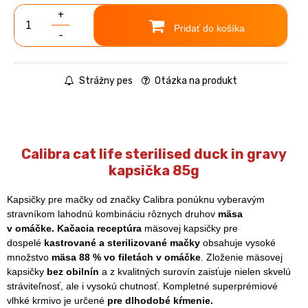
+
Pridať do košíka
-
Strážny pes
Otázka na produkt
Calibra cat life sterilised duck in gravy
kapsička 85g
Kapsičky pre mačky od značky Calibra ponúknu vyberavým
stravníkom lahodnú kombináciu rôznych druhov
mäsa
v omáčke. Kačacia receptúra
mäsovej kapsičky pre
dospelé
kastrované a sterilizované mačky
obsahuje vysoké
množstvo
mäsa 88 % vo filetách v omáčke
. Zloženie mäsovej
kapsičky
bez obilnín
a z kvalitných surovín zaisťuje nielen skvelú
stráviteľnosť, ale i vysokú chutnosť. Kompletné superprémiové
vlhké krmivo je určené
pre dlhodobé kŕmenie.