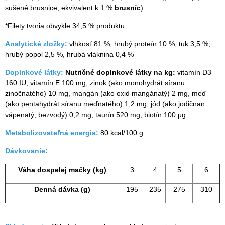
sušené brusnice, ekvivalent k 1 %
brusníc
).
*Filety tvoria obvykle 34,5 % produktu.
Analytické zložky:
vlhkosť 81 %, hrubý proteín 10 %, tuk 3,5 %,
hrubý popol 2,5 %, hrubá vláknina 0,4 %
Doplnkové látky:
Nutričné doplnkové látky na kg:
vitamín D3
160 IU, vitamín E 100 mg, zinok (ako monohydrát síranu
zinočnatého) 10 mg, mangán (ako oxid mangánatý) 2 mg, meď
(ako pentahydrát síranu meďnatého) 1,2 mg, jód (ako jodičnan
vápenatý, bezvodý) 0,2 mg, taurín 520 mg, biotín 100 μg
Metabolizovateľná energia:
80 kcal/100 g
Dávkovanie:
Váha dospelej mačky (kg)
3
4
5
6
Denná dávka (g)
195
235
275
310