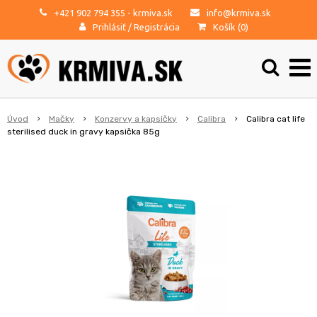
+421 902 794 355
- krmiva.sk
info@krmiva.sk
Prihlásiť
/
Registrácia
Košík (
0
)
Úvod
Mačky
Konzervy a kapsičky
Calibra
Calibra cat life
sterilised duck in gravy kapsička 85g