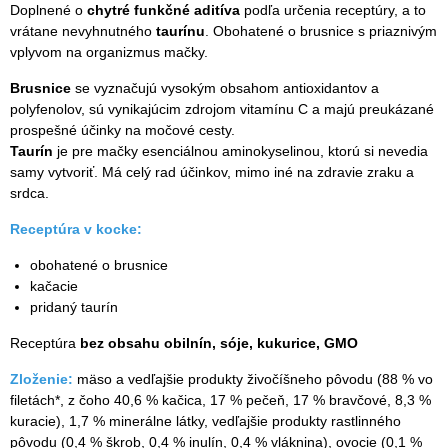
Doplnené o
chytré funkčné aditíva
podľa určenia receptúry, a to
vrátane nevyhnutného
taurínu
. Obohatené o brusnice s priaznivým
vplyvom na organizmus mačky.
Brusnice
se vyznačujú vysokým obsahom antioxidantov a
polyfenolov, sú vynikajúcim zdrojom vitamínu C a majú preukázané
prospešné účinky na močové cesty.
Taurín
je pre mačky esenciálnou aminokyselinou, ktorú si nevedia
samy vytvoriť. Má celý rad účinkov, mimo iné na zdravie zraku a
srdca.
Receptúra v kocke:
obohatené o brusnice
kačacie
pridaný taurín
Receptúra
bez obsahu obilnín, sóje, kukurice, GMO
Zloženie:
mäso a vedľajšie produkty živočíšneho pôvodu (88 % vo
filetách*, z čoho 40,6 % kačica, 17 % pečeň, 17 % bravčové, 8,3 %
kuracie), 1,7 % minerálne látky, vedľajšie produkty rastlinného
pôvodu (0,4 % škrob, 0,4 % inulín, 0,4 % vláknina), ovocie (0,1 %