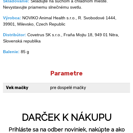
Skladovanie:
Skladujte na suchom a chladnom mieste.
Nevystavujte priamemu slnečnému svetlu.
Výrobca:
NOVIKO Animal Health s.r.o., R. Svobodové 1444,
39901, Milevsko, Czech Republic
Distribútor:
Covetrus SK s.r.o., Fraňa Mojtu 18, 949 01 Nitra,
Slovenská republika
Balenie:
85 g
Parametre
Vek mačky
pre dospelé mačky
DARČEK K NÁKUPU
Prihláste sa na odber noviniek, nakúpte a ako