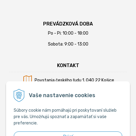
PREVÁDZKOVÁ DOBA
Po - Pi: 10:00 - 18:00
Sobota: 9:00 - 13:00
KONTAKT
Povstania českého ľudu 1, 040 22 Košice
Mobil:
+421 902 794 355
Vaše nastavenie cookies
E-mail:
info@krmiva.sk
Súbory cookie nám pomáhajú pri poskytovaní služieb
pre vás. Umožňujú spoznať a zapamätať si vaše
preferencie.
SOCIÁLNE