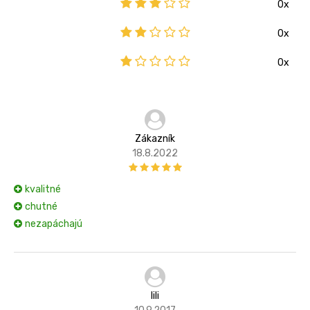
0x
0x
0x
Zákazník
18.8.2022
kvalitné
chutné
nezapáchajú
lili