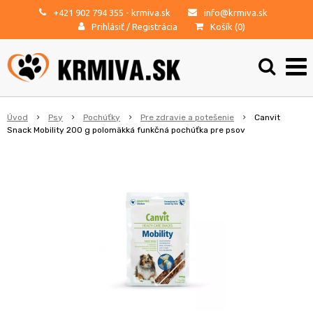
+421 902 794 355
- krmiva.sk
info@krmiva.sk
Prihlásiť
/
Registrácia
Košík (
0
)
Úvod
Psy
Pochúťky
Pre zdravie a potešenie
Canvit
Snack Mobility 200 g polomäkká funkčná pochúťka pre psov