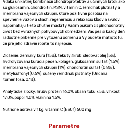
Vďaka unikátnej kombinácii chondroprotektív a účinných látok ako
sú glukosamín, chondroitín, MSM, vitamín C, řemdihák plstnatý a
membrána vaječných škrupín, ktoré pozitívne pôsobia na
spevnenie väzov a šliach, regeneráciu a relaxáciu kĺbov a svalov,
napomáhajú tieto chutné maškrty Vašim psíkom žiť plnohodnotný
život bez výrazných pohybových obmedzení. Váš pes si každý deň
radostne pribehne pre vytúženú odmenu a Vy budete mať istotu,
že pre jeho zdravie robíte to najlepšie.
Zloženie: zemiaky, kura (15%), tekutý škrob, sledovať olej (5%),
hydrolyzovaná kuracia pečeň, kolagén, glukosamín sulfát (1,5%),
membrána vaječných škrupín (1%), chondroitín sulfát (0,8% ),
metylsulfonyl (0,6%), sušený řemdihák plstnatý (Uncaria
tomentosa, 0,1%).
Analytické zložky: hrubý proteín 16,0%, obsah tuku 7,5%, vlhkosť
17,0%, popol 4,0%, vláknina 1,5%.
Nutričné aditíva v 1 kg: vitamín C (E301) 600 mg
Parametre