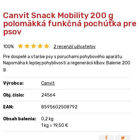
Canvit Snack Mobility 200 g
polomäkká funkčná pochúťka pre
psov
100%
2
recenzií užívateľov
Pre dospelé a staršie psy s poruchami pohybového aparátu.
Napomáha k lepšej pohyblivosti a regenerácii kĺbov. Balenie 200
g.
Výrobca:
Canvit
Obj. čislo:
24564
EAN:
8595602508792
Obsah balenia:
0,2 kg
1 kg = 19,50 €