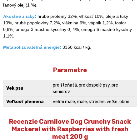
ľanový olej (1 %).
Akostné znaky:
hrubé proteíny 32%, vlhkosť 10%, oleje a tuky
10%, hrubé popoloviny 7,2%, vláknina 6%, vápnik 1,2%, fosfor
0,8%, omega-3 mastné kyseliny 0, 4%, omega-6 mastné kyseliny
1,1%.
Metabolizovateľná energie:
3350 kcal / kg.
Parametre
pre šteňatá, pre dospelé psy, pre
Vek psa
seniorov
Veľkosť plemena
veľmi malé, malé, stredné, veľké, obrie
Recenzie Carnilove Dog Crunchy Snack
Mackerel with Raspberries with fresh
meat 200 g