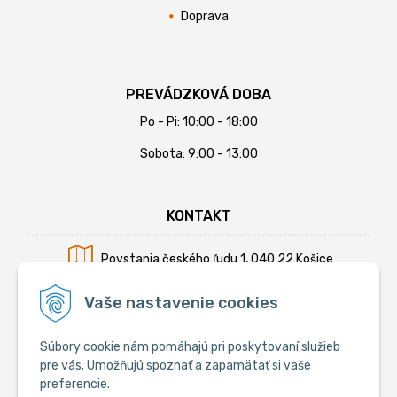
Doprava
PREVÁDZKOVÁ DOBA
Po - Pi: 10:00 - 18:00
Sobota: 9:00 - 13:00
KONTAKT
Povstania českého ľudu 1, 040 22 Košice
Mobil:
+421 902 794 355
Vaše nastavenie cookies
E-mail:
info@krmiva.sk
Súbory cookie nám pomáhajú pri poskytovaní služieb
pre vás. Umožňujú spoznať a zapamätať si vaše
preferencie.