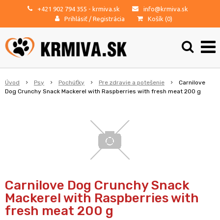
+421 902 794 355
- krmiva.sk
info@krmiva.sk
Prihlásiť
/
Registrácia
Košík (
0
)
Úvod
Psy
Pochúťky
Pre zdravie a potešenie
Carnilove
Dog Crunchy Snack Mackerel with Raspberries with fresh meat 200 g
Carnilove Dog Crunchy Snack
Mackerel with Raspberries with
fresh meat 200 g