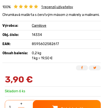
100%
1
recenzií užívateľov
Chrumkavá maškrta s čerstvým mäsom z makrely a malinami.
Výrobca:
Carnilove
Obj. čislo:
14334
EAN:
8595602582617
Obsah balenia:
0,2 kg
1 kg = 19,50 €
3,90
€
Skladom 6 ks
+