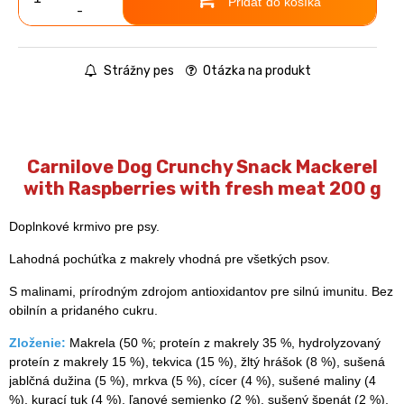
Pridať do košíka
-
Strážny pes
Otázka na produkt
Carnilove Dog Crunchy Snack Mackerel
with Raspberries with fresh meat 200 g
Doplnkové krmivo pre psy.
Lahodná pochúťka z makrely vhodná pre všetkých psov.
S malinami, prírodným zdrojom antioxidantov pre silnú imunitu. Bez
obilnín a pridaného cukru.
Zloženie:
Makrela (50 %; proteín z makrely 35 %, hydrolyzovaný
proteín z makrely 15 %), tekvica (15 %), žltý hrášok (8 %), sušená
jablčná dužina (5 %), mrkva (5 %), cícer (4 %), sušené maliny (4
%), kurací tuk (4 %), ľanové semienko (2 %), sušený špenát (2 %),