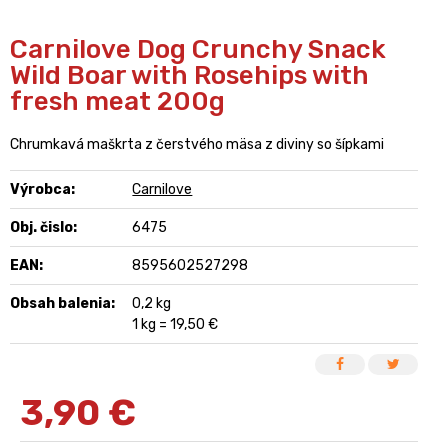
Carnilove Dog Crunchy Snack
Wild Boar with Rosehips with
fresh meat 200g
Chrumkavá maškrta z čerstvého mäsa z diviny so šípkami
Výrobca:
Carnilove
Obj. čislo:
6475
EAN:
8595602527298
Obsah balenia:
0,2 kg
1 kg = 19,50 €
3,90
€