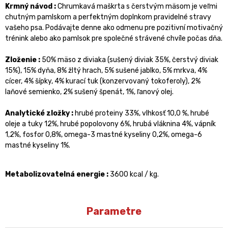
Krmný návod :
Chrumkavá maškrta s čerstvým mäsom je veľmi
chutným pamlskom a perfektným doplnkom pravidelné stravy
vašeho psa. Podávajte denne ako odmenu pre pozitivní motivačný
trénink alebo ako pamlsok pre společné strávené chvíle počas dňa.
Zloženie :
50% mäso z diviaka (sušený diviak 35%, čerstvý diviak
15%), 15% dyňa, 8% žltý hrach, 5% sušené jablko, 5% mrkva, 4%
cícer, 4% šípky, 4% kurací tuk (konzervovaný tokoferoly), 2%
laňové semienko, 2% sušený špenát, 1%, ľanový olej.
Analytické zložky :
hrubé proteiny 33%, vlhkosť 10,0 %, hrubé
oleje a tuky 12%, hrubé popolovony 6%, hrubá vláknina 4%, vápník
1,2%, fosfor 0,8%, omega-3 mastné kyseliny 0,2%, omega-6
mastné kyseliny 1%.
Metabolizovatelná energie :
3600 kcal / kg.
Parametre