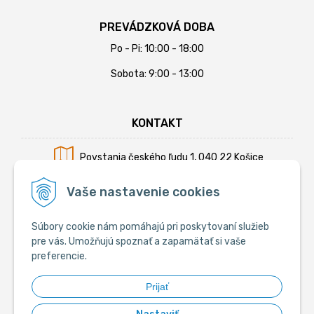
PREVÁDZKOVÁ DOBA
Po - Pi: 10:00 - 18:00
Sobota: 9:00 - 13:00
KONTAKT
Povstania českého ľudu 1, 040 22 Košice
Mobil:
+421 902 794 355
Vaše nastavenie cookies
E-mail:
info@krmiva.sk
Súbory cookie nám pomáhajú pri poskytovaní služieb
pre vás. Umožňujú spoznať a zapamätať si vaše
preferencie.
SOCIÁLNE
Prijať