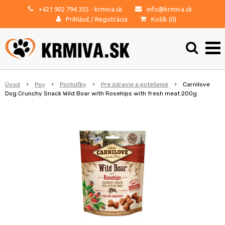
+421 902 794 355
- krmiva.sk
info@krmiva.sk
Prihlásiť
/
Registrácia
Košík (
0
)
Úvod
Psy
Pochúťky
Pre zdravie a potešenie
Carnilove
Dog Crunchy Snack Wild Boar with Rosehips with fresh meat 200g