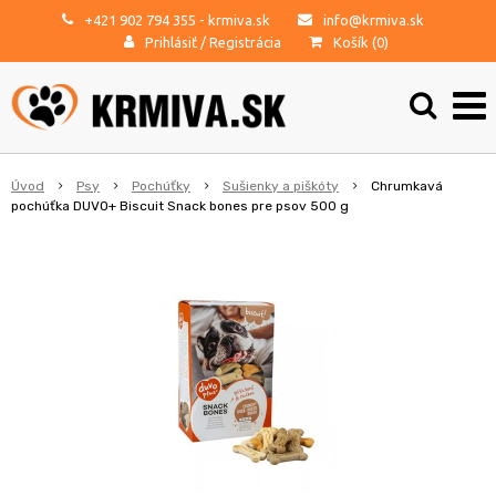
+421 902 794 355
- krmiva.sk
info@krmiva.sk
Prihlásiť
/
Registrácia
Košík (
0
)
Úvod
Psy
Pochúťky
Sušienky a piškóty
Chrumkavá
pochúťka DUVO+ Biscuit Snack bones pre psov 500 g