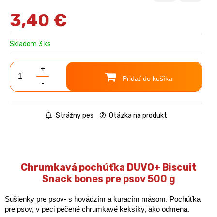
3,40
€
Skladom 3 ks
+
Pridať do košíka
-
Strážny pes
Otázka na produkt
Chrumkavá pochúťka DUVO+ Biscuit
Snack bones pre psov 500 g
Sušienky pre psov- s hovädzím a kuracím mäsom. Pochúťka
pre psov, v peci pečené chrumkavé keksíky, ako odmena.