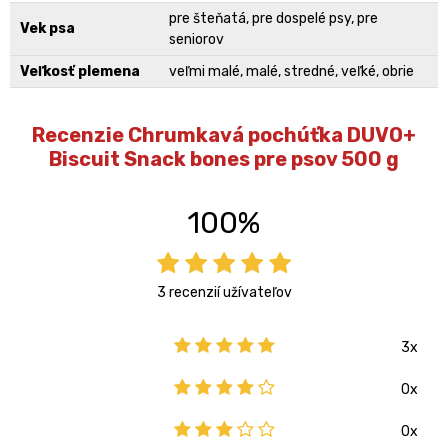
pre šteňatá, pre dospelé psy, pre
Vek psa
seniorov
Veľkosť plemena
veľmi malé, malé, stredné, veľké, obrie
Recenzie Chrumkavá pochúťka DUVO+
Biscuit Snack bones pre psov 500 g
100%
3 recenzií užívateľov
3x
0x
0x