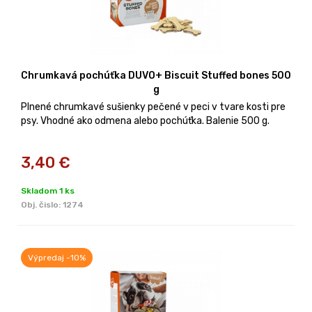
Chrumkavá pochúťka DUVO+ Biscuit Stuffed bones 500
g
Plnené chrumkavé sušienky pečené v peci v tvare kosti pre
psy. Vhodné ako odmena alebo pochúťka. Balenie 500 g.
3,40
€
Skladom 1 ks
Obj. čislo:
1274
Výpredaj -10%