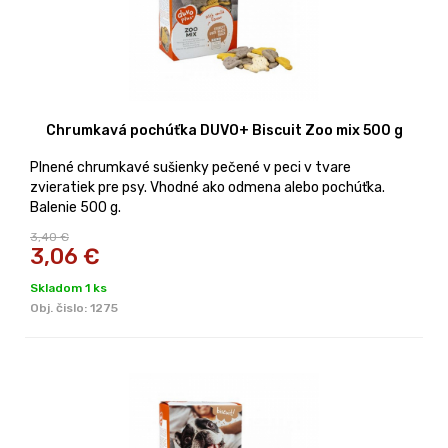
Chrumkavá pochúťka DUVO+ Biscuit Zoo mix 500 g
Plnené chrumkavé sušienky pečené v peci v tvare
zvieratiek pre psy. Vhodné ako odmena alebo pochúťka.
Balenie 500 g.
3,40 €
3,06
€
Skladom 1 ks
Obj. čislo:
1275