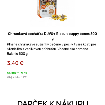
Chrumkavá pochúťka DUVO+ Biscuit puppy bones 500
g
Plnené chrumkavé sušienky pečené v peci v tvare kosti pre
šteniatka s vanilkovou príchuťou. Vhodné ako odmena.
Balenie 500 g.
3,40
€
Skladom 10 ks
Obj. čislo:
1271
DARČEK K NÁKUPU