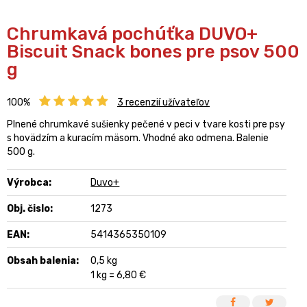
Chrumkavá pochúťka DUVO+
Biscuit Snack bones pre psov 500
g
100%
3
recenzií užívateľov
Plnené chrumkavé sušienky pečené v peci v tvare kosti pre psy
s hovädzím a kuracím mäsom. Vhodné ako odmena. Balenie
500 g.
Výrobca:
Duvo+
Obj. čislo:
1273
EAN:
5414365350109
Obsah balenia:
0,5 kg
1 kg = 6,80 €