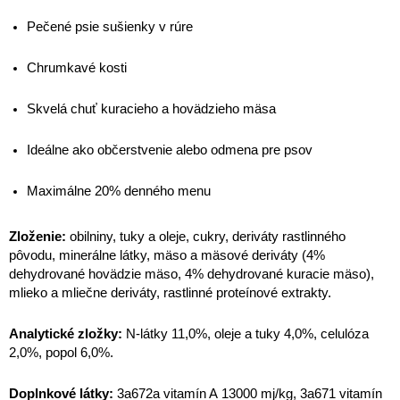
Pečené psie sušienky v rúre
Chrumkavé kosti
Skvelá chuť kuracieho a hovädzieho mäsa
Ideálne ako občerstvenie alebo odmena pre psov
Maximálne 20% denného menu
Zloženie:
obilniny, tuky a oleje, cukry, deriváty rastlinného
pôvodu, minerálne látky, mäso a mäsové deriváty (4%
dehydrované hovädzie mäso, 4% dehydrované kuracie mäso),
mlieko a mliečne deriváty, rastlinné proteínové extrakty.
Analytické zložky:
N-látky 11,0%, oleje a tuky 4,0%, celulóza
2,0%, popol 6,0%.
Doplnkové látky:
3a672a vitamín A 13000 mj/kg, 3a671 vitamín