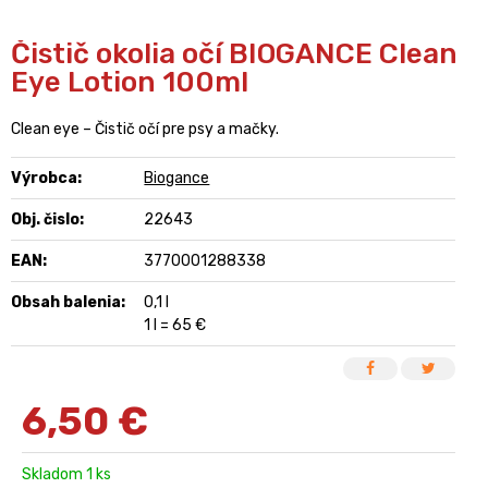
Čistič okolia očí BIOGANCE Clean
Eye Lotion 100ml
Clean eye – Čistič očí pre psy a mačky.
Výrobca:
Biogance
Obj. čislo:
22643
EAN:
3770001288338
Obsah balenia:
0,1 l
1 l = 65 €
6,50
€
Skladom 1 ks