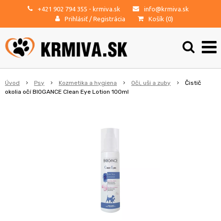
+421 902 794 355
- krmiva.sk
info@krmiva.sk
Prihlásiť
/
Registrácia
Košík (
0
)
Úvod
Psy
Kozmetika a hygiena
Oči, uši a zuby
Čistič
okolia očí BIOGANCE Clean Eye Lotion 100ml