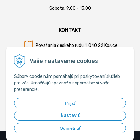
Sobota: 9:00 - 13:00
KONTAKT
Povstania českého ľudu 1, 040 22 Košice
Mobil:
+421 902 794 355
Vaše nastavenie cookies
E-mail:
info@krmiva.sk
Súbory cookie nám pomáhajú pri poskytovaní služieb
pre vás. Umožňujú spoznať a zapamätať si vaše
preferencie.
SOCIÁLNE
Prijať
Nastaviť
Odmietnuť
© 2026 Krmiva.sk - Chovateľské potreby •
tvorba eshopu cez UNIobchod
,