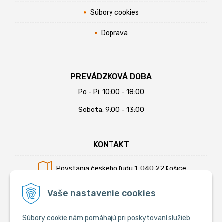
Súbory cookies
Doprava
PREVÁDZKOVÁ DOBA
Po - Pi: 10:00 - 18:00
Sobota: 9:00 - 13:00
KONTAKT
Povstania českého ľudu 1, 040 22 Košice
Mobil:
+421 902 794 355
Vaše nastavenie cookies
E-mail:
info@krmiva.sk
Súbory cookie nám pomáhajú pri poskytovaní služieb