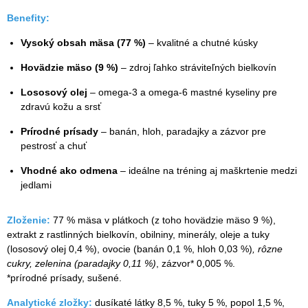
Benefity:
Vysoký obsah mäsa (77 %)
– kvalitné a chutné kúsky
Hovädzie mäso (9 %)
– zdroj ľahko stráviteľných bielkovín
Lososový olej
– omega-3 a omega-6 mastné kyseliny pre
zdravú kožu a srsť
Prírodné prísady
– banán, hloh, paradajky a zázvor pre
pestrosť a chuť
Vhodné ako odmena
– ideálne na tréning aj maškrtenie medzi
jedlami
Zloženie:
77 % mäsa v plátkoch (z toho hovädzie mäso 9 %),
extrakt z rastlinných bielkovín, obilniny, minerály, oleje a tuky
(lososový olej 0,4 %), ovocie (banán 0,1 %, hloh 0,03 %)
, rôzne
cukry, zelenina (paradajky 0,11 %)
, zázvor* 0,005 %.
*prírodné prísady, sušené.
Analytické zložky:
dusíkaté látky 8,5 %, tuky 5 %, popol 1,5 %,