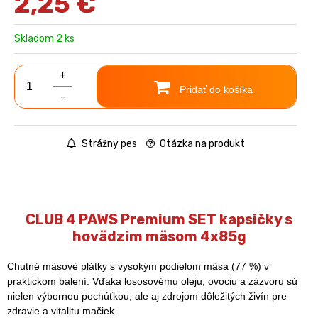
2,25
€
Skladom 2 ks
+
Pridať do košíka
-
Strážny pes
Otázka na produkt
CLUB 4 PAWS Premium SET kapsičky s
hovädzim mäsom 4x85g
Chutné mäsové plátky s vysokým podielom mäsa (77 %) v
praktickom balení. Vďaka lososovému oleju, ovociu a zázvoru sú
nielen výbornou pochúťkou, ale aj zdrojom dôležitých živín pre
zdravie a vitalitu mačiek.