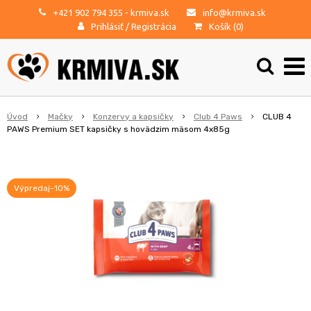
+421 902 794 355
- krmiva.sk
info@krmiva.sk
Prihlásiť
/
Registrácia
Košík (
0
)
Úvod
Mačky
Konzervy a kapsičky
Club 4 Paws
CLUB 4
PAWS Premium SET kapsičky s hovädzim mäsom 4x85g
Výpredaj-10%