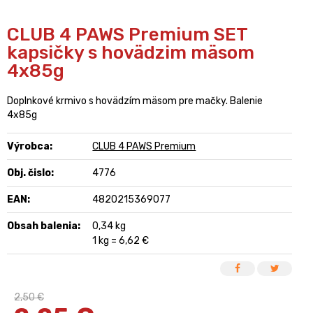
CLUB 4 PAWS Premium SET
kapsičky s hovädzim mäsom
4x85g
Doplnkové krmivo s hovädzím mäsom pre mačky. Balenie
4x85g
Výrobca:
CLUB 4 PAWS Premium
Obj. čislo:
4776
EAN:
4820215369077
Obsah balenia:
0,34 kg
1 kg = 6,62 €
2,50 €