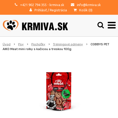
+421 902 794 355
- krmiva.sk
info@krmiva.sk
Prihlásiť
/
Registrácia
Košík (
0
)
Úvod
Psy
Pochúťky
Tréningové odmeny
COBBYS PET
AIKO Meat mini rolky s kačicou a treskou 100g