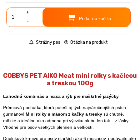
+
Pridať do košíka
-
Strážny pes
Otázka na produkt
COBBYS PET AIKO Meat mini rolky s kačicou
a treskou 100g
Lahodná kombinácia mäsa a rýb pre maškrtné jazýčky
Prémiová pochúťka, ktorá poteší aj tých najnáročnejších psích
gurmánov!
Mini rolky s mäsom z kačky a tresky
sú chutné,
mäkké a ideálne ako odmena pri výcviku alebo len tak – z lásky.
Vhodné pre psov všetkých plemien a veľkostí.
Doplnkové krmivo pre psov starších ako 6 mesiacov, podávajte ako