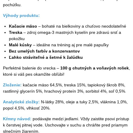
pochúťku.
Výhody produktu:
Kačacie mäso
– bohaté na bielkoviny a chuťovo neodolateľné
Treska
– zdroj omega-3 mastných kyselín pre zdravú srsť a
pokožku
Malé kúsky
– ideálne na tréning aj pre malé papuľky
Bez umelých farbív a konzervantov
Ľahko stráviteľné a šetrné k žalúdku
Perfektné balenie do vrecka –
100 g chutných a voňavých roliek
,
ktoré si váš pes okamžite obľúbi!
Zloženie:
kačacie mäso 64,5%, treska 15%, tapiokový škrob 8%,
rastlinný glycerín 5%, hrachový proteín 3%, sorbitol 4%, soľ 0,5%.
Analytické zložky:
N-látky 28%, oleje a tuky 2,5%, vláknina 1,0%,
popol 4,5%, vlhkosť 20%.
Kŕmny návod:
podávajte medzi jedlami. Vždy zaistite psovi prístup
k čerstvej pitnej vode. Uschovajte v suchu a chráňte pred priamym
slnečným žiarením.