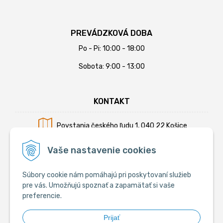
PREVÁDZKOVÁ DOBA
Po - Pi: 10:00 - 18:00
Sobota: 9:00 - 13:00
KONTAKT
Povstania českého ľudu 1, 040 22 Košice
Mobil:
+421 902 794 355
Vaše nastavenie cookies
E-mail:
info@krmiva.sk
Súbory cookie nám pomáhajú pri poskytovaní služieb
pre vás. Umožňujú spoznať a zapamätať si vaše
preferencie.
SOCIÁLNE
Prijať