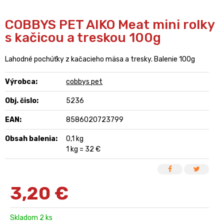
COBBYS PET AIKO Meat mini rolky
s kačicou a treskou 100g
Lahodné pochúťky z kačacieho mäsa a tresky. Balenie 100g
Výrobca:
cobbys pet
Obj. čislo:
5236
EAN:
8586020723799
Obsah balenia:
0,1 kg
1 kg = 32 €
3,20
€
Skladom 2 ks