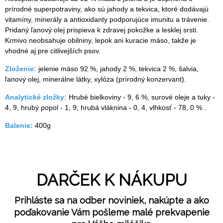
prírodné superpotraviny, ako sú jahody a tekvica, ktoré dodávajú
vitamíny, minerály a antioxidanty podporujúce imunitu a trávenie.
Pridaný ľanový olej prispieva k zdravej pokožke a lesklej srsti.
Krmivo neobsahuje obilniny, lepok ani kuracie mäso, takže je
vhodné aj pre citlivejších psov.
Zloženie:
jelenie mäso 92 %, jahody 2 %, tekvica 2 %, šalvia,
ľanový olej, minerálne látky, xylóza (prírodný konzervant).
Analytické zložky:
Hrubé bielkoviny - 9, 6 %, surové oleje a tuky -
4, 9, hrubý popol - 1, 9, hrubá vláknina - 0, 4, vlhkosť - 78, 0 % .
Balenie:
400g
DARČEK K NÁKUPU
Prihláste sa na odber noviniek, nakúpte a ako
poďakovanie Vám pošleme malé prekvapenie