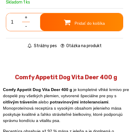
Skladom 1 ks
+
Pridať do košíka
-
Strážny pes
Otázka na produkt
Comfy Appetit Dog Vita Deer 400 g
Comfy Appetit Dog Vita Deer 400 g
je kompletné vlhké krmivo pre
dospelé psy všetkých plemien, vytvorené špeciálne pre psy s
citlivým trávením
alebo
potravinovými intoleranciami
.
Monoproteínová receptúra s vysokým obsahom jelenieho mäsa
poskytuje kvalitné a ľahko stráviteľné bielkoviny, ktoré podporujú
správnu kondíciu a vitalitu psa.
Receptúra obsahuje až 92 % mäsa z jeleňa a je doplnená o