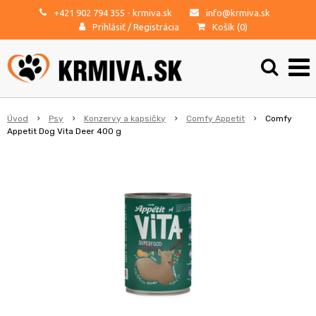
+421 902 794 355
- krmiva.sk
info@krmiva.sk
Prihlásiť
/
Registrácia
Košík (
0
)
Úvod
Psy
Konzervy a kapsičky
Comfy Appetit
Comfy
Appetit Dog Vita Deer 400 g