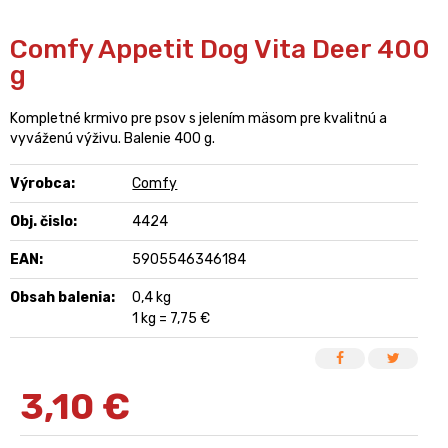
Comfy Appetit Dog Vita Deer 400
g
Kompletné krmivo pre psov s jelením mäsom pre kvalitnú a
vyváženú výživu. Balenie 400 g.
Výrobca:
Comfy
Obj. čislo:
4424
EAN:
5905546346184
Obsah balenia:
0,4 kg
1 kg = 7,75 €
3,10
€