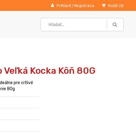
Prihlásiť
/
Registrácia
Košík (
0
)
 Veľká Kocka Kôň 80G
eálne pre citlivé
nie 80g