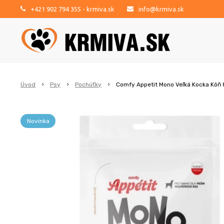
+421 902 794 355
- krmiva.sk
info@krmiva.sk
Úvod
Psy
Pochúťky
Comfy Appetit Mono Veľká Kocka Kôň
Novinka