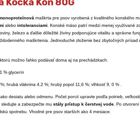
á Kocka Kôň 80G
monoproteínová
maškrta pre psov vyrobená z kvalitného konského mä
ami
alebo
intoleranciami
. Konské mäso patrí medzi menej využívané zdr
koviny, železo a ďalšie dôležité živiny podporujúce vitalitu a správne
ždodenného maškrtenia. Jednoduché zloženie bez zbytočných prísad u
 ktorú možno ľahko podávať doma aj na prechádzkach.
1 % glycerín
%; hrubá vláknina 4,2 %; hrubý popol 11,6 %; vlhkosť 9, 0 % .
ko desiatu alebo odmenu. Počet porcií upravte podľa potrieb, veľkost
y sledujte a zabezpečte mu
stály prístup k čerstvej vode
. Po otvorení
skú spotrebu. Vhodné pre psov starších ako 4 mesiace.