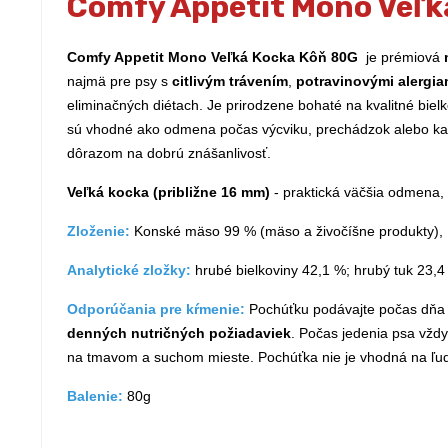
Comfy Appetit Mono Veľk
Comfy Appetit Mono Veľká Kocka Kôň 80G
je prémiová
najmä pre psy s
citlivým trávením
,
potravinovými alergi
eliminačných diétach. Je prirodzene bohaté na kvalitné biel
sú vhodné ako odmena počas výcviku, prechádzok alebo ka
dôrazom na dobrú znášanlivosť.
Veľká kocka (približne 16 mm)
- praktická väčšia odmena,
Zloženie:
Konské mäso 99 % (mäso a živočíšne produkty), 
Analytické zložky:
hrubé bielkoviny 42,1 %; hrubý tuk 23,4 
Odporúčania pre kŕmenie:
Pochúťku podávajte počas dňa a
denných nutričných požiadaviek
. Počas jedenia psa vžd
na tmavom a suchom mieste. Pochúťka nie je vhodná na ľud
Balenie:
80g