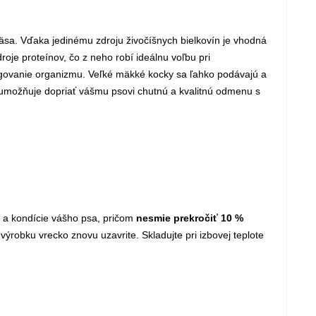
sa. Vďaka jedinému zdroju živočíšnych bielkovín je vhodná
oje proteínov, čo z neho robí ideálnu voľbu pri
 fungovanie organizmu. Veľké mäkké kocky sa ľahko podávajú a
možňuje dopriať vášmu psovi chutnú a kvalitnú odmenu s
i a kondície vášho psa, pričom
nesmie prekročiť 10 %
 výrobku vrecko znovu uzavrite. Skladujte pri izbovej teplote