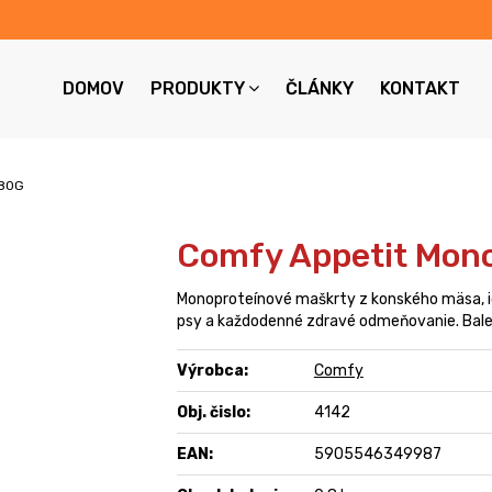
DOMOV
PRODUKTY
ČLÁNKY
KONTAKT
 80G
Comfy Appetit Mono
Monoproteínové maškrty z konského mäsa, id
psy a každodenné zdravé odmeňovanie. Bale
Výrobca:
Comfy
Obj. čislo:
4142
EAN:
5905546349987