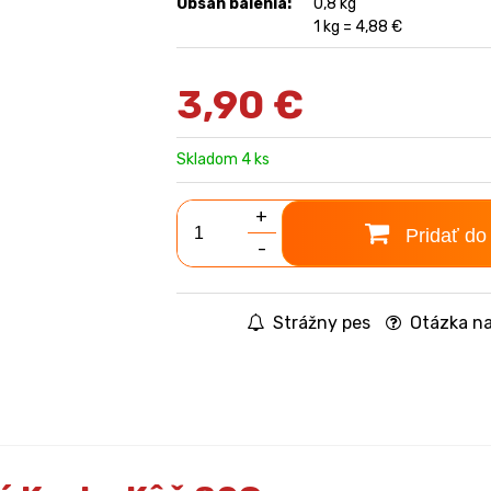
Obsah balenia:
0,8 kg
1 kg = 4,88 €
3,90
€
Skladom 4 ks
+
Pridať do
-
Strážny pes
Otázka na