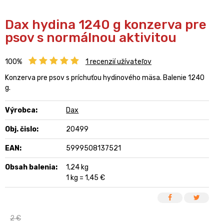
Dax hydina 1240 g konzerva pre
psov s normálnou aktivitou
100%
1
recenzií užívateľov
Konzerva pre psov s príchuťou hydinového mäsa. Balenie 1240
g.
Výrobca:
Dax
Obj. čislo:
20499
EAN:
5999508137521
Obsah balenia:
1,24 kg
1 kg = 1,45 €
2 €