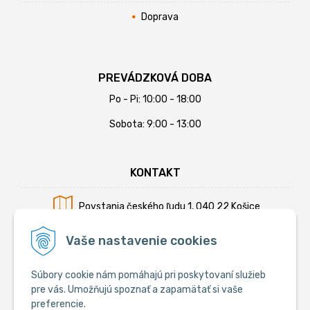
Doprava
PREVÁDZKOVÁ DOBA
Po - Pi: 10:00 - 18:00
Sobota: 9:00 - 13:00
KONTAKT
Povstania českého ľudu 1, 040 22 Košice
Mobil:
+421 902 794 355
Vaše nastavenie cookies
E-mail:
info@krmiva.sk
Súbory cookie nám pomáhajú pri poskytovaní služieb
pre vás. Umožňujú spoznať a zapamätať si vaše
preferencie.