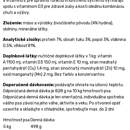
a vitamínu E pre správnu funkciu imunitného systému vytvárajú
spolu s vitamínom D3 pre zdravé zuby a kosti ideálnu kombináciu
chuti a výživy.
Zloženie:
mäso a výrobky živočíšneho pôvodu (4% hydina),
obilniny, minerálne látky.
Analytické zložky:
proteín 7%, obsah tuku 3%, popol 3%, vláknina
0,5%, vlhkosť 81%.
Doplnkové látky:
nutričné doplnkové látky v 1 kg: vitamín
A 1100 mj, vitamín D3 150 mj, vitamín E 10 mg, síran meďnatý
pentahydrát (Cu) 1,4 mg, síran zinočnatý monohydrát (Zn) 10 mg,
oxid manganatý (Mn) 2 mg. Bez farbív a konzervantov.
Doporučené dávkovanie:
podávajte ohriate na izbovú teplotu.
Odporúčaná denná dávka je 828 g na 10 kg hmotnosti psa.
Odporúčaná denná dávka je len orientačná, individuálna spotreba
vášho psa závisí na jeho váhe, aktivite a veku. Po otvorení opäť
uzavrite a skladujte v chladničke, spotrebujte max. do 2 dní.
Hmotnosť psa
Denná dávka
5 kg
498 g