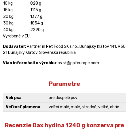
10 kg
828 g
15 kg
1115 g
20 kg
1377 g
30 kg
1854 g
40 kg
2290 g
Vyrobené v EU.
Dodávateľ:
Partner in Pet Food SK s.r.o., Dunajský Klátov 141, 930
21 Dunajský Klátov, Slovenská republika
Viac informácií o výrobku
: cs.sk@ppfeurope.com
Parametre
Vek psa
pre dospelé psy
Veľkosť plemena
veľmi malé, malé, stredné, veľké, obrie
Recenzie Dax hydina 1240 g konzerva pre