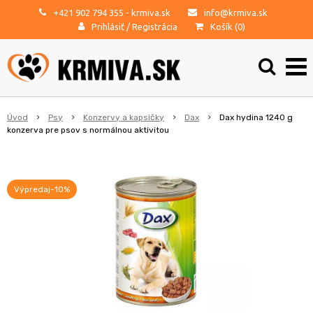
+421 902 794 355
- krmiva.sk
info@krmiva.sk
Prihlásiť
/
Registrácia
Košík (
0
)
Úvod
Psy
Konzervy a kapsičky
Dax
Dax hydina 1240 g
konzerva pre psov s normálnou aktivitou
Výpredaj-10%