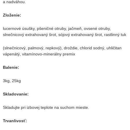
a nadváhou.
Zloženie:
lucernové úsušky, pšeničné otruby, jačmeň, ovsené otruby,
slnečnicový extrahovaný šrot, sójový extrahovaný šrot, rastlinný tuk
(slnečnicový, palmový, repkový),
droždie, chlorid sodný, uhličitan
vápenátý, vitamínovo-minerálny premix
Balenie:
3kg, 25kg
Skladovanie:
Skladujte pri izbovej teplote na suchom mieste.
Trvanlivosť: