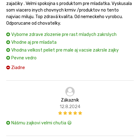
zajačiky . Velmi spokojna s produktom pre mladatka. Vyskusala
som viacero inych chovnych krmiv /produktov no tento
najviac miluju. Top zdravá kvalita. Od nemeckeho vyrobcu.
Odporucane od chovatelky.
Vyborne zdrave zlozenie pre rast mladych zakrslych
Vhodne aj pre mladata
Vhodna velkost peliet pre male aj vacsie zakrsle zajky
Pevne vedro
Ziadne
Zákazník
12.8.2024
Nášmu zajkovi velmi chutia 😃