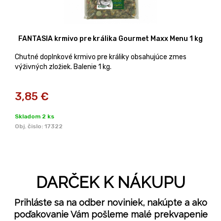
FANTASIA krmivo pre králika Gourmet Maxx Menu 1 kg
Chutné doplnkové krmivo pre králiky obsahujúce zmes
výživných zložiek. Balenie 1 kg.
3,85
€
Skladom 2 ks
Obj. čislo:
17322
DARČEK K NÁKUPU
Prihláste sa na odber noviniek, nakúpte a ako
poďakovanie Vám pošleme malé prekvapenie