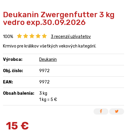
Deukanin Zwergenfutter 3 kg
vedro exp.30.09.2026
100%
3
recenzií užívateľov
Krmivo pre králikov všetkých vekových kategórií.
Výrobca:
Deukanin
Obj. čislo:
9972
EAN:
9972
Obsah balenia:
3 kg
1 kg = 5 €
15
€