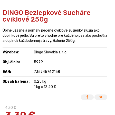
DINGO Bezlepkové Sucháre
cviklové 250g
Úplne úžasné a pomaly pečené cviklové sušienky slúžia ako
doplnkové jedlo. Sú preto vhodné pre každého psa ako pochúťka
a doplnok každodennej stravy. Balenie 250g.
Výrobca:
Dingo Slovakia s. r. o.
Obj. čislo:
5979
EAN:
735745762158
Obsah balenia:
0,25 kg
1 kg = 13,20 €
4,20 €
3,30
€