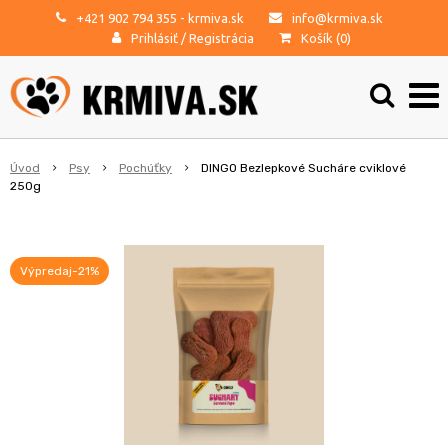
+421 902 794 355
- krmiva.sk
info@krmiva.sk
Prihlásiť
/
Registrácia
Košík (
0
)
Úvod
Psy
Pochúťky
DINGO Bezlepkové Sucháre cviklové
250g
Výpredaj-21%