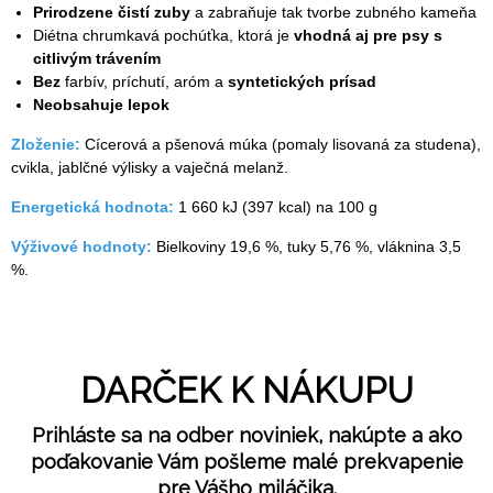
Prirodzene čistí zuby
a zabraňuje tak tvorbe zubného kameňa
Diétna chrumkavá pochúťka, ktorá je
vhodná aj pre psy s
citlivým trávením
Bez
farbív, príchutí, aróm a
syntetických prísad
Neobsahuje lepok
Zloženie:
Cícerová a pšenová múka (pomaly lisovaná za studena),
cvikla, jablčné výlisky a vaječná melanž.
Energetická hodnota:
1 660 kJ (397 kcal) na 100 g
Výživové hodnoty:
Bielkoviny 19,6 %, tuky 5,76 %, vláknina 3,5
%.
DARČEK K NÁKUPU
Prihláste sa na odber noviniek, nakúpte a ako
poďakovanie Vám pošleme malé prekvapenie
pre Vášho miláčika.