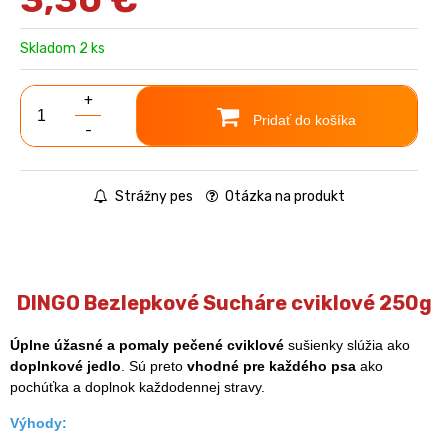
Skladom 2 ks
+
Pridať do košíka
-
Strážny pes
Otázka na produkt
DINGO Bezlepkové Sucháre cviklové 250g
Úplne úžasné a pomaly pečené cviklové
sušienky slúžia ako
doplnkové jedlo
. Sú preto
vhodné pre každého psa
ako
pochúťka a doplnok každodennej stravy.
Výhody: