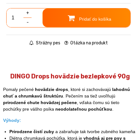
+
Pridať do košíka
-
Strážny pes
Otázka na produkt
DINGO Drops hovädzie bezlepkové 90g
Pomaly pečené
hovädzie drops
, ktoré si zachovávajú
lahodnú
chuť a chrumkavú štruktúru
. Pečením sa tiež uvoľňujú
prirodzené chute hovädzej pečene
, vďaka čomu sú tieto
pochúťky pre vášho psíka
neodolateľnou pochúťkou
.
Výhody:
Prirodzene čistí zuby
a zabraňuje tak tvorbe zubného kameňa
Diétna chrumkavá pochúťka, ktorá je
vhodná aj pre psy s