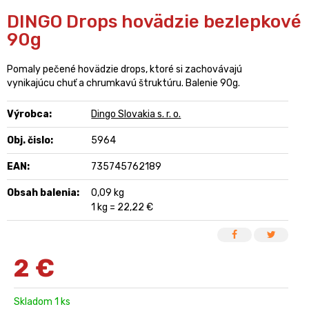
DINGO Drops hovädzie bezlepkové
90g
Pomaly pečené hovädzie drops, ktoré si zachovávajú
vynikajúcu chuť a chrumkavú štruktúru. Balenie 90g.
Výrobca:
Dingo Slovakia s. r. o.
Obj. čislo:
5964
EAN:
735745762189
Obsah balenia:
0,09 kg
1 kg = 22,22 €
2
€
Skladom 1 ks