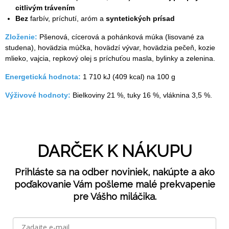
citlivým trávením
Bez
farbív, príchutí, aróm a
syntetických prísad
Zloženie:
Pšenová, cícerová a pohánková múka (lisované za
studena), hovädzia múčka, hovädzí vývar, hovädzia pečeň, kozie
mlieko, vajcia, repkový olej s príchuťou masla, bylinky a zelenina.
Energetická hodnota:
1 710 kJ (409 kcal) na 100 g
Výživové hodnoty:
Bielkoviny 21 %, tuky 16 %, vláknina 3,5 %.
DARČEK K NÁKUPU
Prihláste sa na odber noviniek, nakúpte a ako
poďakovanie Vám pošleme malé prekvapenie
pre Vášho miláčika.