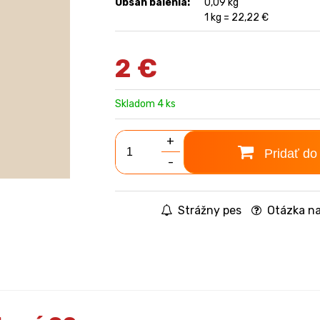
Obsah balenia:
0,09 kg
1 kg = 22,22 €
2
€
Skladom 4 ks
+
Pridať do
-
Strážny pes
Otázka na