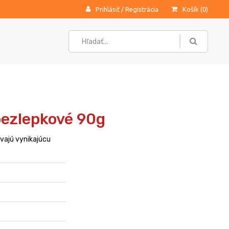
Prihlásiť
/
Registrácia
Košík (
0
)
bezlepkové 90g
vajú vynikajúcu