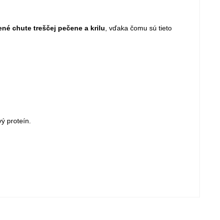
ené chute treščej pečene a krilu
, vďaka čomu sú tieto
vý proteín.