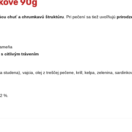
kové 90g
úcu chuť a chrumkavú štruktúru
. Pri pečení sa tiež uvoľňujú
prirodz
kameňa
 s citlivým trávením
udena), vajcia, olej z treščej pečene, krill, kelpa, zelenina, sardinko
,2 %.