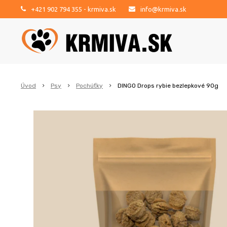
+421 902 794 355
- krmiva.sk
info@krmiva.sk
Úvod
Psy
Pochúťky
DINGO Drops rybie bezlepkové 90g