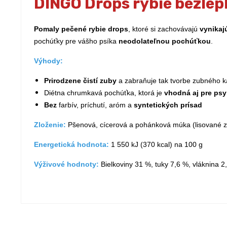
DINGO Drops rybie bezlep
Pomaly pečené rybie drops
, ktoré si zachovávajú
vynikaj
pochúťky pre vášho psíka
neodolateľnou pochúťkou
.
Výhody:
Prirodzene čistí zuby
a zabraňuje tak tvorbe zubného 
Diétna chrumkavá pochúťka, ktorá je
vhodná aj pre psy
Bez
farbív, príchutí, aróm a
syntetických prísad
Zloženie:
Pšenová, cícerová a pohánková múka (lisované za st
Energetická hodnota:
1 550 kJ (370 kcal) na 100 g
Výživové hodnoty:
Bielkoviny 31 %, tuky 7,6 %, vláknina 2