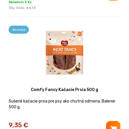
Skladom 3 ks
Obj. čislo:
4473
Novinka
Comfy Fancy Kačacie Prsia 500 g
Sušené kačacie prsia pre psy ako chutná odmena. Balenie
500 g.
9,35
€