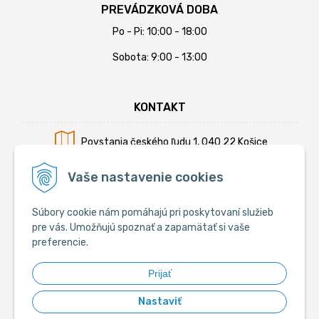
PREVÁDZKOVÁ DOBA
Po - Pi: 10:00 - 18:00
Sobota: 9:00 - 13:00
KONTAKT
Povstania českého ľudu 1, 040 22 Košice
Mobil:
+421 902 794 355
Vaše nastavenie cookies
E-mail:
info@krmiva.sk
Súbory cookie nám pomáhajú pri poskytovaní služieb
pre vás. Umožňujú spoznať a zapamätať si vaše
preferencie.
SOCIÁLNE
Prijať
Nastaviť