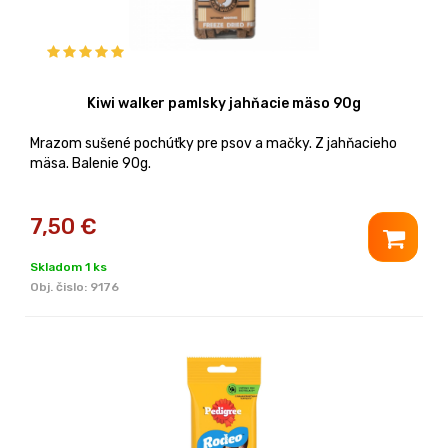
Kiwi walker pamlsky jahňacie mäso 90g
Mrazom sušené pochúťky pre psov a mačky. Z jahňacieho
mäsa. Balenie 90g.
7,50
€
Skladom 1 ks
Obj. čislo:
9176