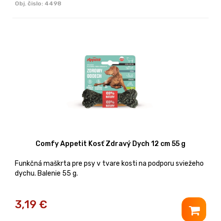
Obj. čislo:
4498
Comfy Appetit Kosť Zdravý Dych 12 cm 55 g
Funkčná maškrta pre psy v tvare kosti na podporu sviežeho
dychu. Balenie 55 g.
3,19
€