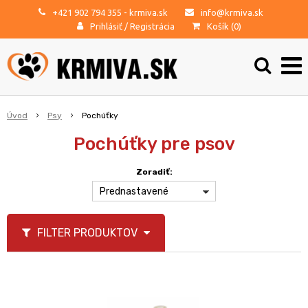
+421 902 794 355
- krmiva.sk
info@krmiva.sk
Prihlásiť
/
Registrácia
Košík (
0
)
Úvod
Psy
Pochúťky
Pochúťky pre psov
Zoradiť:
Prednastavené
FILTER PRODUKTOV