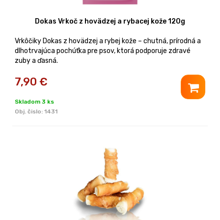
Dokas Vrkoč z hovädzej a rybacej kože 120g
Vrkôčiky Dokas z hovädzej a rybej kože – chutná, prírodná a
dlhotrvajúca pochúťka pre psov, ktorá podporuje zdravé
zuby a ďasná.
7,90
€
Skladom 3 ks
Obj. čislo:
1431