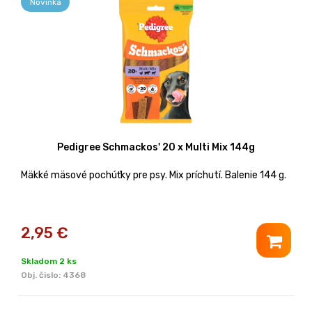
Novinka
Pedigree Schmackos' 20 x Multi Mix 144g
Mäkké mäsové pochúťky pre psy. Mix príchutí. Balenie 144 g.
2,95
€
Skladom 2 ks
Obj. čislo:
4368