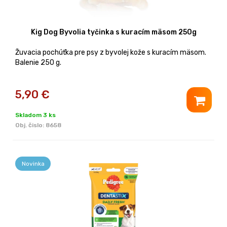
Kig Dog Byvolia tyčinka s kuracím mäsom 250g
Žuvacia pochúťka pre psy z byvolej kože s kuracím mäsom.
Balenie 250 g.
5,90
€
Skladom 3 ks
Obj. čislo:
8658
Novinka