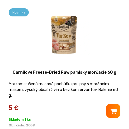
Novinka
Carnilove Freeze-Dried Raw pamlsky morčacie 60 g
Mrazom sušená mäsová pochúťka pre psy s morčacím
mäsom, vysoký obsah živín a bez konzervantov. Balenie 60
g.
5
€
Skladom 1 ks
Obj. čislo:
2059