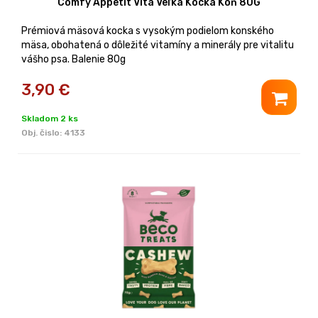
Comfy Appetit Vita Veľká Kocka Kôň 80G
Prémiová mäsová kocka s vysokým podielom konského
mäsa, obohatená o dôležité vitamíny a minerály pre vitalitu
vášho psa. Balenie 80g
3,90
€
Skladom 2 ks
Obj. čislo:
4133