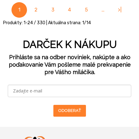
1
2
3
4
5
…
>|
Produkty:
1
-
24
/
330
| Aktuálna strana:
1
/
14
DARČEK K NÁKUPU
Prihláste sa na odber noviniek, nakúpte a ako
poďakovanie Vám pošleme malé prekvapenie
pre Vášho miláčika.
ODOBERAŤ