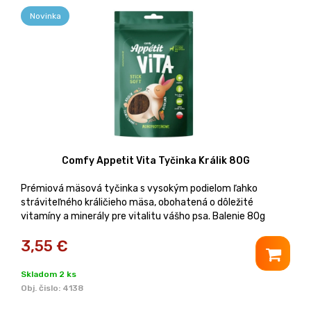
Novinka
Comfy Appetit Vita Tyčinka Králik 80G
Prémiová mäsová tyčinka s vysokým podielom ľahko
stráviteľného králičieho mäsa, obohatená o dôležité
vitamíny a minerály pre vitalitu vášho psa. Balenie 80g
3,55
€
Skladom 2 ks
Obj. čislo:
4138