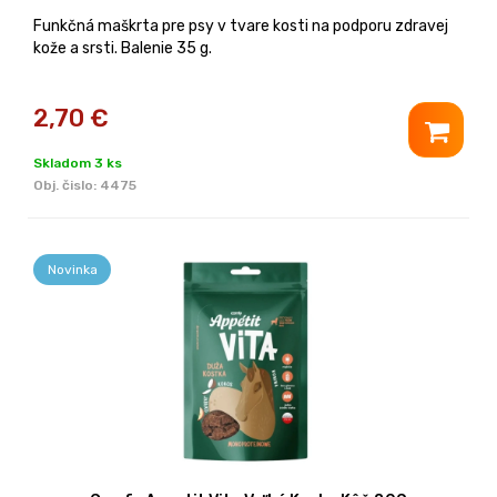
Funkčná maškrta pre psy v tvare kosti na podporu zdravej
kože a srsti. Balenie 35 g.
2,70
€
Skladom 3 ks
Obj. čislo:
4475
Novinka