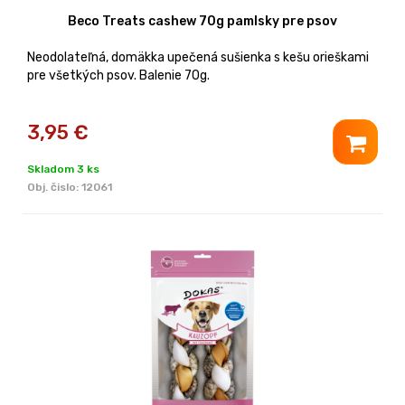
Beco Treats cashew 70g pamlsky pre psov
Neodolateľná, domäkka upečená sušienka s kešu orieškami
pre všetkých psov. Balenie 70g.
3,95
€
Skladom 3 ks
Obj. čislo:
12061