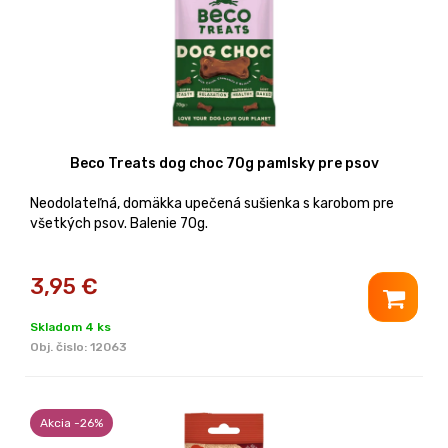
Beco Treats dog choc 70g pamlsky pre psov
Neodolateľná, domäkka upečená sušienka s karobom pre
všetkých psov. Balenie 70g.
3,95
€
Skladom 4 ks
Obj. čislo:
12063
Akcia -26%