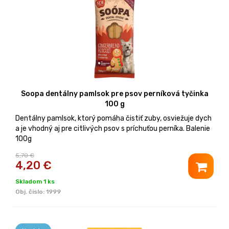
Soopa dentálny pamlsok pre psov perníková tyčinka
100 g
Dentálny pamlsok, ktorý pomáha čistiť zuby, osviežuje dych
a je vhodný aj pre citlivých psov s príchuťou perníka. Balenie
100g
5,70 €
4,20
€
Skladom 1 ks
Obj. čislo:
1999