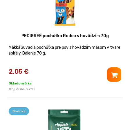
PEDIGREE pochúťka Rodeo s hovädzím 70g
Mäkká žuvacia pochúťka pre psy s hovädzím mäsom v tvare
špirály. Balenie 70 g.
2,05
€
Skladom 5 ks
Obj. čislo:
2218
Novinka