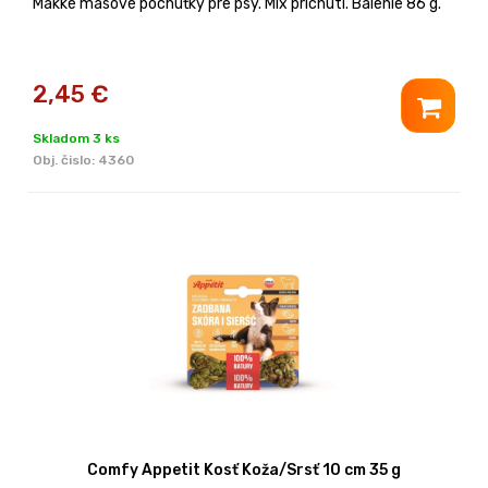
Mäkké mäsové pochúťky pre psy. Mix príchutí. Balenie 86 g.
2,45
€
Skladom 3 ks
Obj. čislo:
4360
Comfy Appetit Kosť Koža/Srsť 10 cm 35 g