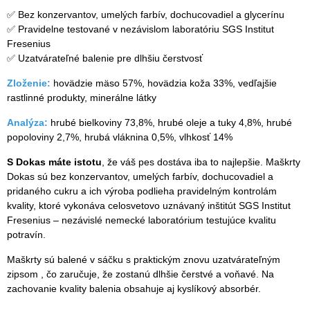
✅ Bez konzervantov, umelých farbív, dochucovadiel a glycerínu
✅ Pravidelne testované v nezávislom laboratóriu SGS Institut
Fresenius
✅ Uzatvárateľné balenie pre dlhšiu čerstvosť
Zloženie:
hovädzie mäso 57%, hovädzia koža 33%, vedľajšie
rastlinné produkty, minerálne látky
Analýza:
hrubé bielkoviny 73,8%, hrubé oleje a tuky 4,8%, hrubé
popoloviny 2,7%, hrubá vláknina 0,5%, vlhkosť 14%
S Dokas máte istotu
, že váš pes dostáva iba to najlepšie. Maškrty
Dokas sú bez konzervantov, umelých farbív, dochucovadiel a
pridaného cukru a ich výroba podlieha pravidelným kontrolám
kvality, ktoré vykonáva celosvetovo uznávaný inštitút SGS Institut
Fresenius – nezávislé nemecké laboratórium testujúce kvalitu
potravín.
Maškrty sú balené v sáčku s praktickým znovu uzatvárateľným
zipsom , čo zaručuje, že zostanú dlhšie čerstvé a voňavé. Na
zachovanie kvality balenia obsahuje aj kyslíkový absorbér.