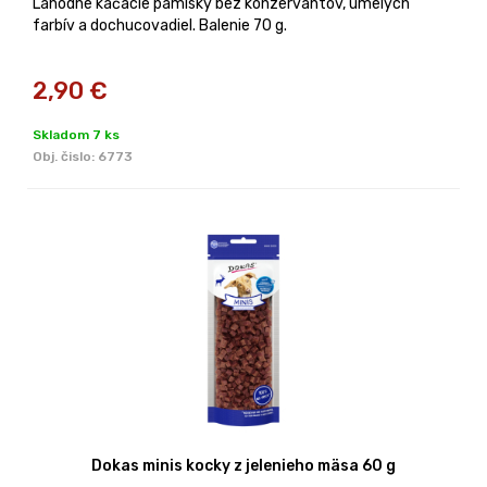
Lahodné kačacie pamlsky bez konzervantov, umelých
farbív a dochucovadiel. Balenie 70 g.
2,90
€
Skladom 7 ks
Obj. čislo:
6773
Dokas minis kocky z jelenieho mäsa 60 g