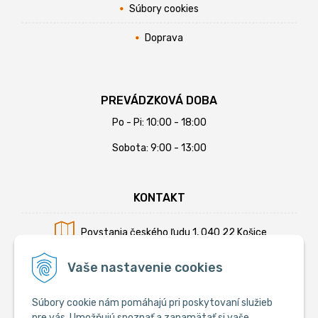
Súbory cookies
Doprava
PREVÁDZKOVÁ DOBA
Po - Pi: 10:00 - 18:00
Sobota: 9:00 - 13:00
KONTAKT
Povstania českého ľudu 1, 040 22 Košice
Mobil:
+421 902 794 355
Vaše nastavenie cookies
E-mail:
info@krmiva.sk
Súbory cookie nám pomáhajú pri poskytovaní služieb
pre vás. Umožňujú spoznať a zapamätať si vaše