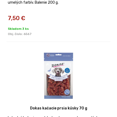
umelých farbív. Balenie 200 g.
7,50
€
Skladom 3 ks
Obj. čislo:
6567
Dokas kačacie prsia kúsky 70 g