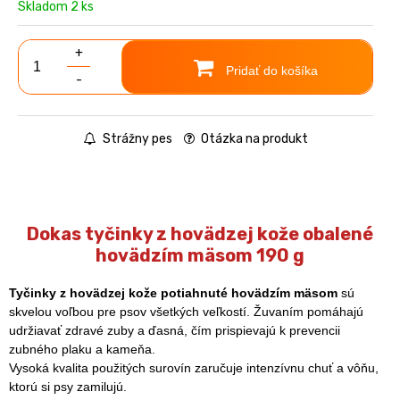
Skladom 2 ks
+
Pridať do košíka
-
Strážny pes
Otázka na produkt
Dokas tyčinky z hovädzej kože obalené
hovädzím mäsom 190 g
Tyčinky z hovädzej kože potiahnuté hovädzím mäsom
sú
skvelou voľbou pre psov všetkých veľkostí. Žuvaním pomáhajú
udržiavať zdravé zuby a ďasná, čím prispievajú k prevencii
zubného plaku a kameňa.
Vysoká kvalita použitých surovín zaručuje intenzívnu chuť a vôňu,
ktorú si psy zamilujú.