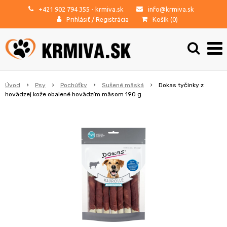
+421 902 794 355
- krmiva.sk
info@krmiva.sk
Prihlásiť
/
Registrácia
Košík (
0
)
Úvod
Psy
Pochúťky
Sušené mäská
Dokas tyčinky z
hovädzej kože obalené hovädzím mäsom 190 g