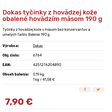
Dokas tyčinky z hovädzej kože
obalené hovädzím mäsom 190 g
Tyčinky z hovädzej kože s mäsom bez konzervantov a
umelých farbív. Balenie 190 g.
Výrobca:
Dokas
Obj. čislo:
6764
EAN:
4251276204890
Obsah balenia:
0,19 kg
1 kg = 41,58 €
7,90
€