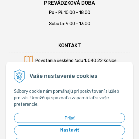
PREVÁDZKOVÁ DOBA
Po - Pi: 10:00 - 18:00
Sobota: 9:00 - 13:00
KONTAKT
Povstania českého ľudu 1, 040 22 Košice
Mobil:
+421 902 794 355
Vaše nastavenie cookies
E-mail:
info@krmiva.sk
Súbory cookie nám pomáhajú pri poskytovaní služieb
pre vás. Umožňujú spoznať a zapamätať si vaše
preferencie.
SOCIÁLNE
Prijať
Nastaviť