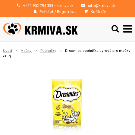
+421 902 794 355
- krmiva.sk
info@krmiva.sk
Prihlásiť
/
Registrácia
Košík (
0
)
Úvod
Mačky
Pochúťky
Dreamies pochúťka syrová pre mačky
60 g