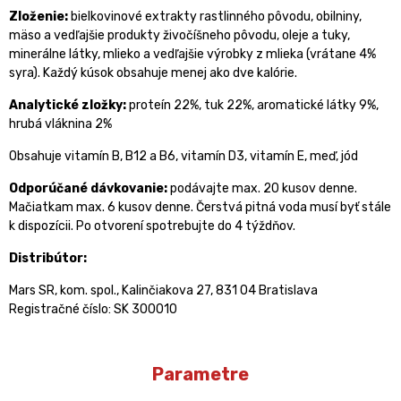
Zloženie:
bielkovinové extrakty rastlinného pôvodu, obilniny,
mäso a vedľajšie produkty živočíšneho pôvodu, oleje a tuky,
minerálne látky, mlieko a vedľajšie výrobky z mlieka (vrátane 4%
syra). Každý kúsok obsahuje menej ako dve kalórie.
Analytické zložky:
proteín 22%, tuk 22%, aromatické látky 9%,
hrubá vláknina 2%
Obsahuje vitamín B, B12 a B6, vitamín D3, vitamín E, meď, jód
Odporúčané dávkovanie:
podávajte max. 20 kusov denne.
Mačiatkam max. 6 kusov denne. Čerstvá pitná voda musí byť stále
k dispozícii. Po otvorení spotrebujte do 4 týždňov.
Distribútor:
Mars SR, kom. spol., Kalinčiakova 27, 831 04 Bratislava
Registračné číslo: SK 300010
Parametre