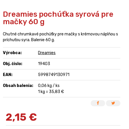
Dreamies pochúťka syrová pre
mačky 60 g
Chutné chrumkavé pochúťky pre mačky s krémovou náplňou s
príchuťou syra. Balenie 60 g.
Výrobca:
Dreamies
Obj. čislo:
19403
EAN:
5998749130971
Obsah balenia:
0,06 kg / ks
1 kg = 35,83 €
2,15
€