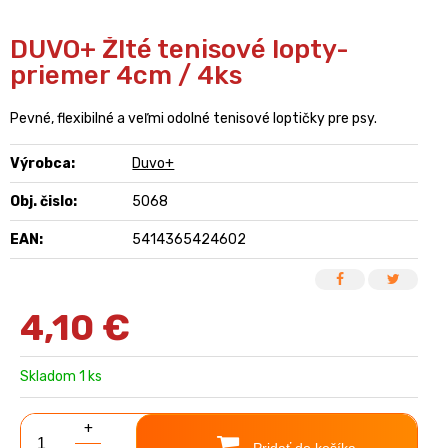
DUVO+ Žlté tenisové lopty-
priemer 4cm / 4ks
Pevné, flexibilné a veľmi odolné tenisové loptičky pre psy.
Výrobca:
Duvo+
Obj. čislo:
5068
EAN:
5414365424602
4,10
€
Skladom 1 ks
+
Pridať do košíka