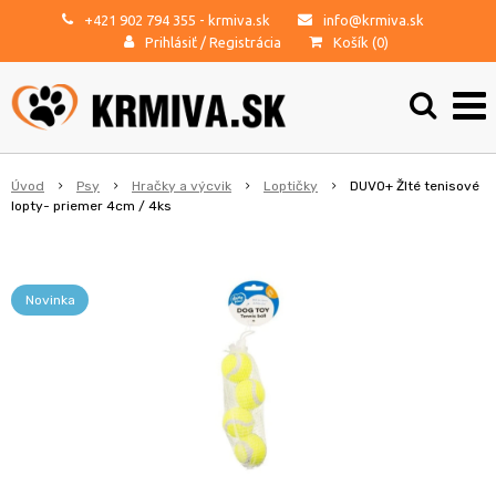
+421 902 794 355
- krmiva.sk
info@krmiva.sk
Prihlásiť
/
Registrácia
Košík (
0
)
Úvod
Psy
Hračky a výcvik
Loptičky
DUVO+ Žlté tenisové
lopty- priemer 4cm / 4ks
Novinka