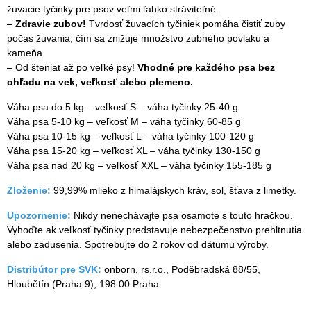
žuvacie tyčinky pre psov veľmi ľahko stráviteľné.
–
Zdravie zubov!
Tvrdosť žuvacích tyčiniek pomáha čistiť zuby
počas žuvania, čím sa znižuje množstvo zubného povlaku a
kameňa.
– Od šteniat až po veľké psy!
Vhodné pre každého psa bez
ohľadu na vek, veľkosť alebo plemeno.
Váha psa do 5 kg – veľkosť S – váha tyčinky 25-40 g
Váha psa 5-10 kg – veľkosť M – váha tyčinky 60-85 g
Váha psa 10-15 kg – veľkosť L – váha tyčinky 100-120 g
Váha psa 15-20 kg – veľkosť XL – váha tyčinky 130-150 g
Váha psa nad 20 kg – veľkosť XXL – váha tyčinky 155-185 g
Zloženie:
99,99% mlieko z himalájskych kráv, sol, šťava z limetky.
Upozornenie:
Nikdy nenechávajte psa osamote s touto hračkou.
Vyhoďte ak veľkosť tyčinky predstavuje nebezpečenstvo prehltnutia
alebo zadusenia. Spotrebujte do 2 rokov od dátumu výroby.
Distribútor pre SVK:
onborn, rs.r.o.,
Poděbradská 88/55,
Hloubětín (Praha 9), 198 00 Praha