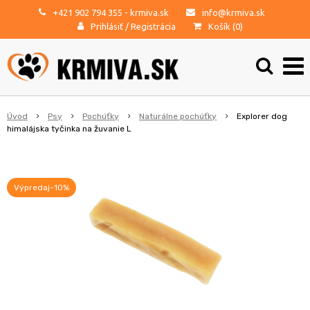
+421 902 794 355
- krmiva.sk
info@krmiva.sk
Prihlásiť
/
Registrácia
Košík (
0
)
Úvod
Psy
Pochúťky
Naturálne pochúťky
Explorer dog
himalájska tyčinka na žuvanie L
Výpredaj-10%