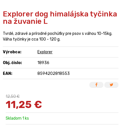
Explorer dog himalájska tyčinka
na žuvanie L
Tvrdé, zdravé a prírodné pochúťky pre psov s váhou 10-15kg.
Váha tyčinky je cca 100 - 120 g.
Výrobca:
Explorer
Obj. čislo:
18936
EAN:
8594202818553
12,50 €
11,25
€
Skladom 1 ks