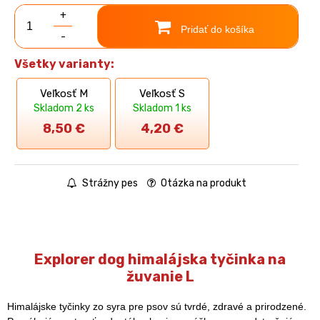
+
Pridať do košíka
-
Všetky varianty:
Veľkosť M
Veľkosť S
Skladom 2 ks
Skladom 1 ks
8,50
€
4,20
€
Strážny pes
Otázka na produkt
Explorer dog himalájska tyčinka na
žuvanie L
Himalájske tyčinky zo syra pre psov sú tvrdé, zdravé a prirodzené.