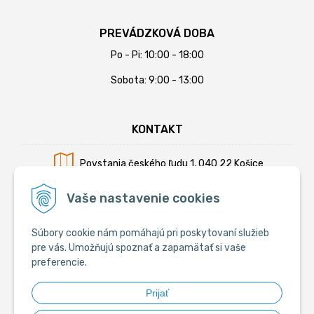
PREVÁDZKOVÁ DOBA
Po - Pi: 10:00 - 18:00
Sobota: 9:00 - 13:00
KONTAKT
Povstania českého ľudu 1, 040 22 Košice
Mobil:
+421 902 794 355
Vaše nastavenie cookies
E-mail:
info@krmiva.sk
Súbory cookie nám pomáhajú pri poskytovaní služieb
pre vás. Umožňujú spoznať a zapamätať si vaše
preferencie.
SOCIÁLNE
Prijať