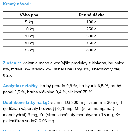
Krmný návod:
Váha psa
Denná dávka
5 kg
100 g
10 kg
250 g
20 kg
500 g
30 kg
750 g
35 kg
800 g
Zloženie:
klokanie mäso a vedľajšie produkty z klokana, brusnice
8%, mrkva 3%, hrášok 2%, minerálne látky 1%, slnečnicový olej
0,2%
Analytické zložky:
hrubý proteín 9,9 %, hrubý tuk 6,5 %, hrubý
popol 2,5 %, hrubá vláknina 0,4 %, vlhkosť 75 %
Doplnkové látky na kg:
vitamín D3 200 m.j., vitamín E 30 mg, I
(jodičnan vápenatý bezvodý) 0,75 mg, Mn (síran manganatý
monohydrát) 3 mg, Zn (síran zinočnatý monohydrát) 15 mg, Se
(seleničitan sodný) 0,03 mg