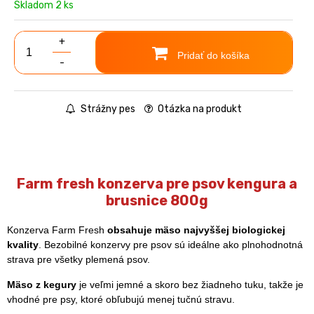
Skladom 2 ks
+
Pridať do košíka
-
Strážny pes
Otázka na produkt
Farm fresh konzerva pre psov kengura a
brusnice 800g
Konzerva Farm Fresh
obsahuje mäso najvyššej biologickej
kvality
. Bezobilné konzervy pre psov sú ideálne ako plnohodnotná
strava pre všetky plemená psov.
Mäso z kegury
je veľmi jemné a skoro bez žiadneho tuku, takže je
vhodné pre psy, ktoré obľubujú menej tučnú stravu.