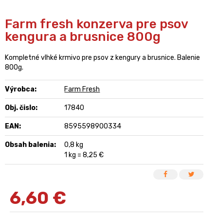
Farm fresh konzerva pre psov
kengura a brusnice 800g
Kompletné vlhké krmivo pre psov z kengury a brusnice. Balenie
800g.
Výrobca:
Farm Fresh
Obj. čislo:
17840
EAN:
8595598900334
Obsah balenia:
0,8 kg
1 kg = 8,25 €
6,60
€