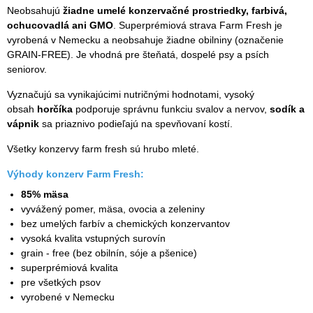
Neobsahujú
žiadne umelé konzervačné prostriedky, farbivá,
ochucovadlá ani GMO
. Superprémiová strava Farm Fresh je
vyrobená v Nemecku a neobsahuje žiadne obilniny (označenie
GRAIN-FREE). Je vhodná pre šteňatá, dospelé psy a psích
seniorov.
Vyznačujú sa vynikajúcimi nutričnými hodnotami, vysoký
obsah
horčíka
podporuje správnu funkciu svalov a nervov,
sodík a
vápnik
sa priaznivo podieľajú na spevňovaní kostí.
Všetky konzervy farm fresh sú hrubo mleté.
Výhody konzerv Farm Fresh:
85% mäsa
vyvážený pomer, mäsa, ovocia a zeleniny
bez umelých farbív a chemických konzervantov
vysoká kvalita vstupných surovín
grain - free (bez obilnín, sóje a pšenice)
superprémiová kvalita
pre všetkých psov
vyrobené v Nemecku