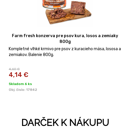
Farm fresh konzerva pre psov kura, losos a zemiaky
800g
Kompletné vlhké krmivo pre psov z kuracieho mäsa, lososa a
zemiakov. Balenie 800g.
4,60 €
4,14
€
Skladom 6 ks
Obj. čislo:
17842
DARČEK K NÁKUPU