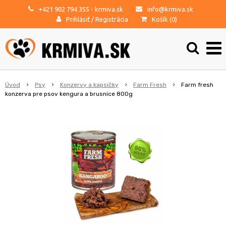
+421 902 794 355
- krmiva.sk
info@krmiva.sk
Prihlásiť
/
Registrácia
Košík (
0
)
Úvod
Psy
Konzervy a kapsičky
Farm Fresh
Farm fresh
konzerva pre psov kengura a brusnice 800g