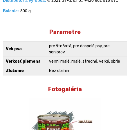
Distribútor a výrobca:
© 2021 STAZ s.r.o., +420 602 515 571
Balenie:
800 g
Parametre
pre šteňatá, pre dospelé psy, pre
Vek psa
seniorov
Veľkosť plemena
veľmi malé, malé, stredné, veľké, obrie
Zloženie
Bez obilnín
Fotogaléria