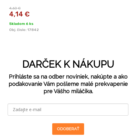
4,60 €
4,14
€
Skladom 6 ks
Obj. čislo:
17842
DARČEK K NÁKUPU
Prihláste sa na odber noviniek, nakúpte a ako
poďakovanie Vám pošleme malé prekvapenie
pre Vášho miláčika.
ODOBERAŤ