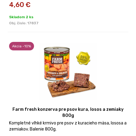
4,60
€
Skladom 2 ks
Obj. čislo:
17837
Akcia -10%
Farm fresh konzerva pre psov kura, losos a zemiaky
800g
Kompletné vlhké krmivo pre psov z kuracieho mäsa, lososa a
zemiakov. Balenie 800g.