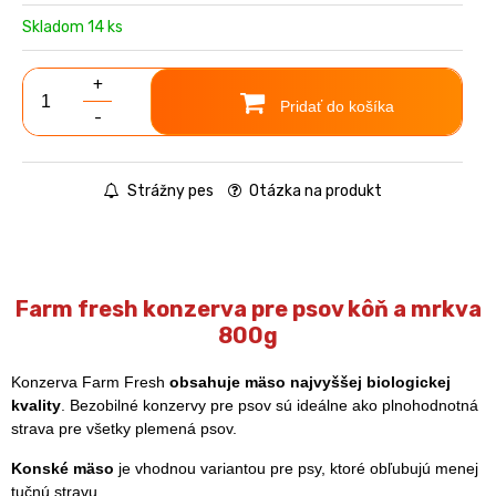
Skladom 14 ks
+
Pridať do košíka
-
Strážny pes
Otázka na produkt
Farm fresh konzerva pre psov kôň a mrkva
800g
Konzerva Farm Fresh
obsahuje mäso najvyššej biologickej
kvality
. Bezobilné konzervy pre psov sú ideálne ako plnohodnotná
strava pre všetky plemená psov.
Konské mäso
je vhodnou variantou pre psy, ktoré obľubujú menej
tučnú stravu.