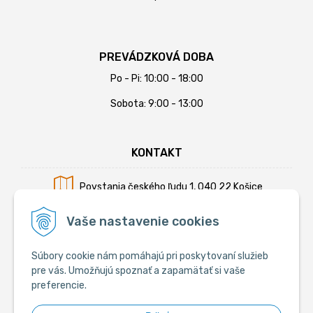
PREVÁDZKOVÁ DOBA
Po - Pi: 10:00 - 18:00
Sobota: 9:00 - 13:00
KONTAKT
Povstania českého ľudu 1, 040 22 Košice
Mobil:
+421 902 794 355
Vaše nastavenie cookies
E-mail:
info@krmiva.sk
Súbory cookie nám pomáhajú pri poskytovaní služieb
pre vás. Umožňujú spoznať a zapamätať si vaše
preferencie.
SOCIÁLNE