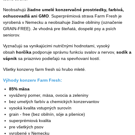
Neobsahujú
žiadne umelé konzervačné prostriedky, farbivá,
ochucovadlá ani GMO
. Superprémiová strava Farm Fresh je
vyrobená v Nemecku a neobsahuje žiadne obilniny (označenie
GRAIN-FREE). Je vhodná pre šteňatá, dospelé psy a psích
seniorov.
Vyznačujú sa vynikajúcimi nutričnými hodnotami, vysoký
obsah
horčíka
podporuje správnu funkciu svalov a nervov,
sodík a
vápnik
sa priaznivo podieľajú na spevňovaní kostí.
Všetky konzervy farm fresh sú hrubo mleté.
Výhody konzerv Farm Fresh:
85% mäsa
vyvážený pomer, mäsa, ovocia a zeleniny
bez umelých farbív a chemických konzervantov
vysoká kvalita vstupných surovín
grain - free (bez obilnín, sóje a pšenice)
superprémiová kvalita
pre všetkých psov
vyrobené v Nemecku