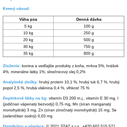
Krmný návod:
Váha psa
Denná dávka
5 kg
100 g
10 kg
250 g
20 kg
500 g
30 kg
750 g
35 kg
800 g
Zloženie:
konina a vedľajšie produkty z koňa, mrkva 5%, hrášok
4%, minerálne látky 1%, slnečnicový olej 0,2%
Analytické zložky:
hrubý proteín 10,1 %, hrubý tuk 6,7 %, hrubý
popol 2,5 %, hrubá vláknina 0,4 %, vlhkosť 75 %
Doplnkové látky na kg:
vitamín D3 200 m.j., vitamín E 30 mg, I
(jodičnan vápenatý bezvodý) 0,75 mg, Mn (síran manganatý
monohydrát) 3 mg, Zn (síran zinočnatý monohydrát) 15 mg, Se
(seleničitan sodný) 0,03 mg
Distribútor a výrobca:
© 2021 STAZ s.r.o., +420 602 515 571