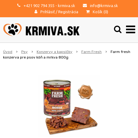
+421 902 794 355
- krmiva.sk
info@krmiva.sk
Prihlásiť
/
Registrácia
Košík (
0
)
Úvod
Psy
Konzervy a kapsičky
Farm Fresh
Farm fresh
konzerva pre psov kôň a mrkva 800g