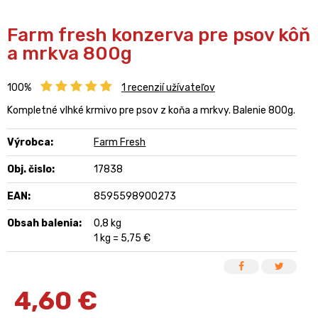
Farm fresh konzerva pre psov kôň
a mrkva 800g
100%
1
recenzií užívateľov
Kompletné vlhké krmivo pre psov z koňa a mrkvy. Balenie 800g.
Výrobca:
Farm Fresh
Obj. čislo:
17838
EAN:
8595598900273
Obsah balenia:
0,8 kg
1 kg = 5,75 €
4,60
€