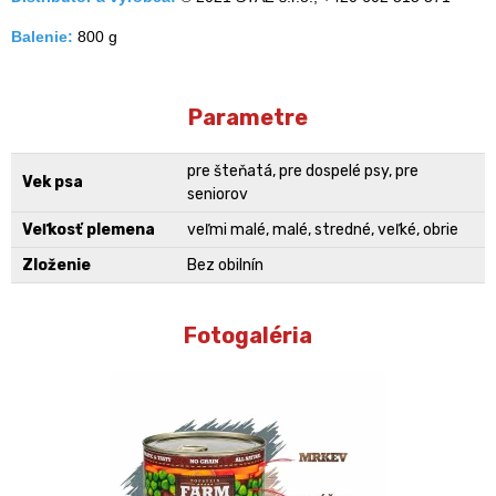
Balenie:
800 g
Parametre
pre šteňatá, pre dospelé psy, pre
Vek psa
seniorov
Veľkosť plemena
veľmi malé, malé, stredné, veľké, obrie
Zloženie
Bez obilnín
Fotogaléria