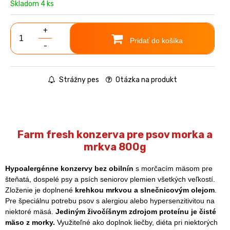
Skladom 4 ks
+
Pridať do košíka
-
Strážny pes
Otázka na produkt
Farm fresh konzerva pre psov morka a
mrkva 800g
Hypoalergénne konzervy bez obilnín
s morčacím mäsom pre
šteňatá, dospelé psy a psích seniorov plemien všetkých veľkostí.
Zloženie je doplnené
krehkou mrkvou a slnečnicovým olejom
.
Pre špeciálnu potrebu psov s alergiou alebo hypersenzitivitou
na
niektoré mäsá.
Jediným živočíšnym zdrojom proteínu je čisté
mäso z morky.
Využiteľné ako doplnok liečby, diéta pri niektorých