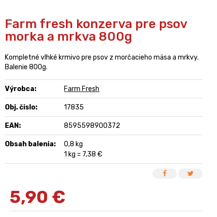
Farm fresh konzerva pre psov
morka a mrkva 800g
Kompletné vlhké krmivo pre psov z morčacieho mäsa a mrkvy.
Balenie 800g.
Výrobca:
Farm Fresh
Obj. čislo:
17835
EAN:
8595598900372
Obsah balenia:
0,8 kg
1 kg = 7,38 €
5,90
€