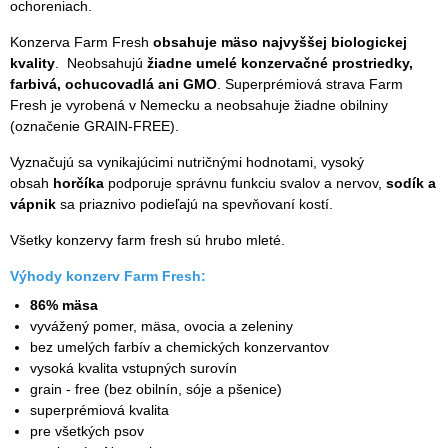
ochoreniach.
Konzerva Farm Fresh
obsahuje mäso najvyššej biologickej
kvality
. Neobsahujú
žiadne umelé konzervačné prostriedky,
farbivá, ochucovadlá ani GMO
. Superprémiová strava Farm
Fresh je vyrobená v Nemecku a neobsahuje žiadne obilniny
(označenie GRAIN-FREE).
Vyznačujú sa vynikajúcimi nutričnými hodnotami, vysoký
obsah
horčíka
podporuje správnu funkciu svalov a nervov,
sodík a
vápnik
sa priaznivo podieľajú na spevňovaní kostí.
Všetky konzervy farm fresh sú hrubo mleté.
Výhody konzerv Farm Fresh:
86% mäsa
vyvážený pomer, mäsa, ovocia a zeleniny
bez umelých farbív a chemických konzervantov
vysoká kvalita vstupných surovín
grain - free (bez obilnín, sóje a pšenice)
superprémiová kvalita
pre všetkých psov