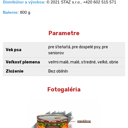
Distribútor a výrobca:
© 2021 STAZ s.r.o., +420 602 515 571
Balenie:
800 g
Parametre
pre šteňatá, pre dospelé psy, pre
Vek psa
seniorov
Veľkosť plemena
veľmi malé, malé, stredné, veľké, obrie
Zloženie
Bez obilnín
Fotogaléria