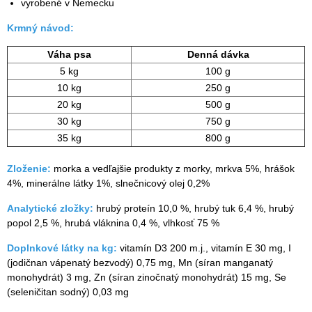
vyrobené v Nemecku
Krmný návod:
Váha psa
Denná dávka
5 kg
100 g
10 kg
250 g
20 kg
500 g
30 kg
750 g
35 kg
800 g
Zloženie:
morka a vedľajšie produkty z morky, mrkva 5%, hrášok
4%, minerálne látky 1%, slnečnicový olej 0,2%
Analytické zložky:
hrubý proteín 10,0 %, hrubý tuk 6,4 %, hrubý
popol 2,5 %, hrubá vláknina 0,4 %, vlhkosť 75 %
Doplnkové látky na kg:
vitamín D3 200 m.j., vitamín E 30 mg, I
(jodičnan vápenatý bezvodý) 0,75 mg, Mn (síran manganatý
monohydrát) 3 mg, Zn (síran zinočnatý monohydrát) 15 mg, Se
(seleničitan sodný) 0,03 mg