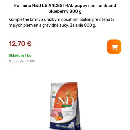
Farmina N&D LG ANCESTRAL puppy mini lamb and
blueberry 800 g
Kompletné krmivo s nízkym obsahom obilnín pre šteňatá
malých plemien a gravidné suky. Balenie 800 g.
12,70
€
Skladom 1 ks
Obj. čislo:
3890