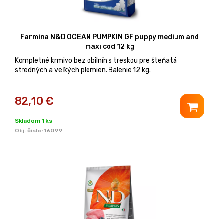
Farmina N&D OCEAN PUMPKIN GF puppy medium and
maxi cod 12 kg
Kompletné krmivo bez obilnín s treskou pre šteňatá
stredných a veľkých plemien. Balenie 12 kg.
82,10
€
Skladom 1 ks
Obj. čislo:
16099