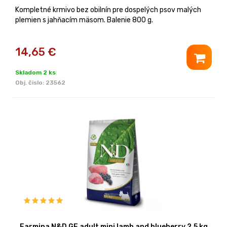
Kompletné krmivo bez obilnín pre dospelých psov malých
plemien s jahňacím mäsom. Balenie 800 g.
14,65
€
Skladom 2 ks
Obj. čislo:
23562
Farmina N&D GF adult mini lamb and blueberry 2,5 kg