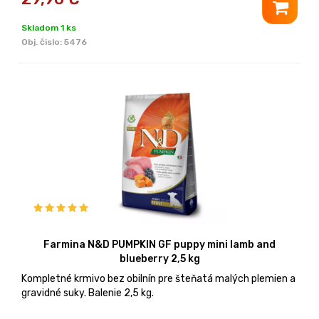
Skladom 1 ks
Obj. čislo:
5476
Farmina N&D PUMPKIN GF puppy mini lamb and
blueberry 2,5 kg
Kompletné krmivo bez obilnín pre šteňatá malých plemien a
gravidné suky. Balenie 2,5 kg.