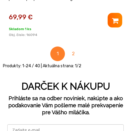
69,99
€
Skladom 1 ks
Obj. čislo:
16094
1
2
Produkty:
1
-
24
/
40
| Aktuálna strana:
1
/
2
DARČEK K NÁKUPU
Prihláste sa na odber noviniek, nakúpte a ako
poďakovanie Vám pošleme malé prekvapenie
pre Vášho miláčika.