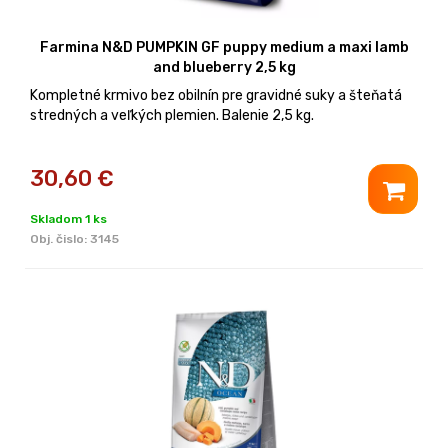
Farmina N&D PUMPKIN GF puppy medium a maxi lamb
and blueberry 2,5 kg
Kompletné krmivo bez obilnín pre gravidné suky a šteňatá
stredných a veľkých plemien. Balenie 2,5 kg.
30,60
€
Skladom 1 ks
Obj. čislo:
3145