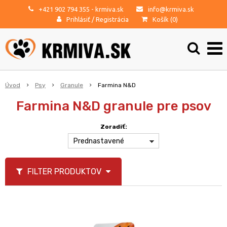
+421 902 794 355
- krmiva.sk
info@krmiva.sk
Prihlásiť
/
Registrácia
Košík (
0
)
Úvod
Psy
Granule
Farmina N&D
Farmina N&D granule pre psov
Zoradiť:
Prednastavené
FILTER PRODUKTOV