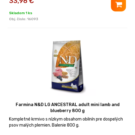
33,98
€
Skladom 1 ks
Obj. čislo:
16093
Farmina N&D LG ANCESTRAL adult mini lamb and
blueberry 800 g
Kompletné krmivo s nízkym obsahom obilnín pre dospelých
psov malých plemien. Balenie 800 g.