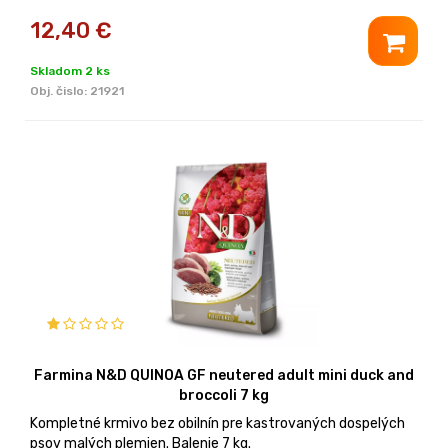
12,40
€
Skladom 2 ks
Obj. čislo:
21921
Farmina N&D QUINOA GF neutered adult mini duck and
broccoli 7 kg
Kompletné krmivo bez obilnín pre kastrovaných dospelých
psov malých plemien. Balenie 7 kg.