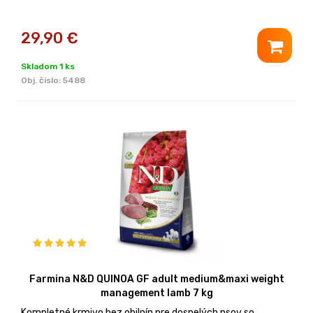
29,90
€
Skladom 1 ks
Obj. čislo:
5488
Farmina N&D QUINOA GF adult medium&maxi weight
management lamb 7 kg
Kompletné krmivo bez obilnín pre dospelých psov so