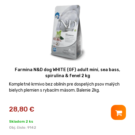
Farmina N&D dog WHITE (GF) adult mini, sea bass,
spirulina & fenel 2 kg
Kompletné krmivo bez obilnín pre dospelých psov malých
bielych plemien s rybacím mäsom. Balenie 2kg.
28,80
€
Skladom 2 ks
Obj. čislo:
9142