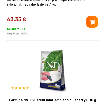
sklonom k nadváhe. Balenie 7 kg.
63,35
€
Skladom 1 ks
Obj. čislo:
6332
Farmina N&D GF adult mini lamb and blueberry 800 g