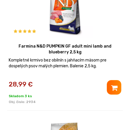
Farmina N&D PUMPKIN GF adult mini lamb and
blueberry 2,5 kg
Kompletné krmivo bez obilnín s jahňacím mäsom pre
dospelých psov malých plemien. Balenie 2,5 kg.
28,99
€
Skladom 3 ks
Obj. čislo:
2934