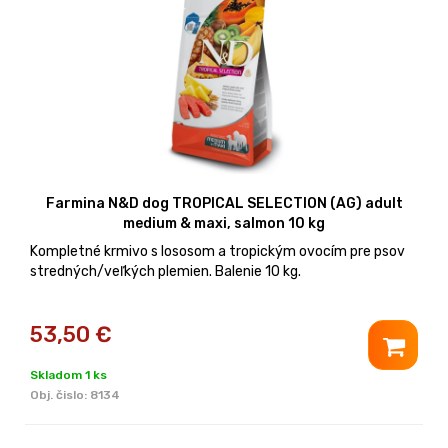
Farmina N&D dog TROPICAL SELECTION (AG) adult
medium & maxi, salmon 10 kg
Kompletné krmivo s lososom a tropickým ovocím pre psov
stredných/veľkých plemien. Balenie 10 kg.
53,50
€
Skladom 1 ks
Obj. čislo:
8134