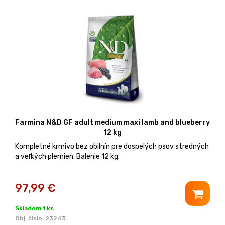
Farmina N&D GF adult medium maxi lamb and blueberry
12 kg
Kompletné krmivo bez obilnín pre dospelých psov stredných
a veľkých plemien. Balenie 12 kg.
97,99
€
Skladom 1 ks
Obj. čislo:
23243