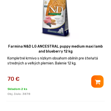
Farmina N&D LG ANCESTRAL puppy medium maxi lamb
and blueberry 12 kg
Kompletné krmivo s nízkym obsahom obilnín pre šteňatá
stredných a veľkých plemien. Balenie 12 kg.
70
€
Skladom 2 ks
Obj. čislo:
3878