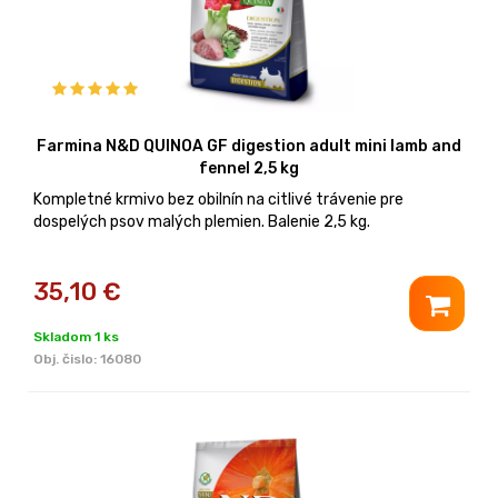
Farmina N&D QUINOA GF digestion adult mini lamb and
fennel 2,5 kg
Kompletné krmivo bez obilnín na citlivé trávenie pre
dospelých psov malých plemien. Balenie 2,5 kg.
35,10
€
Skladom 1 ks
Obj. čislo:
16080