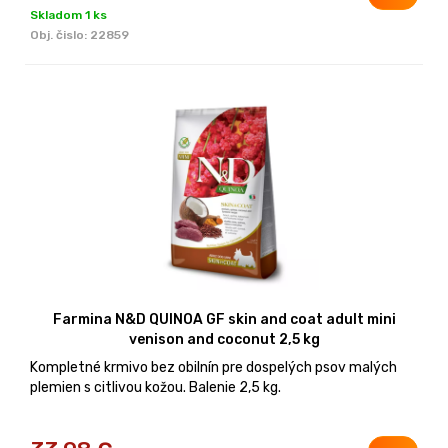
Skladom 1 ks
Obj. čislo:
22859
Farmina N&D QUINOA GF skin and coat adult mini
venison and coconut 2,5 kg
Kompletné krmivo bez obilnín pre dospelých psov malých
plemien s citlivou kožou. Balenie 2,5 kg.