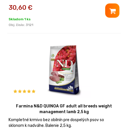
30,60
€
Skladom 1 ks
Obj. čislo:
3121
Farmina N&D QUINOA GF adult all breeds weight
management lamb 2,5 kg
Kompletné krmivo bez obilnín pre dospelých psov so
sklonom k nadváhe. Balenie 2,5 kg.