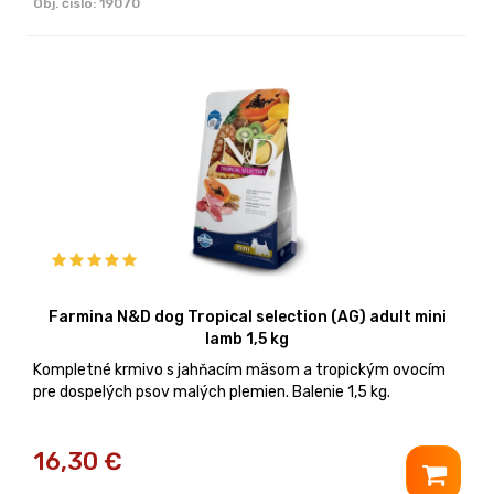
Obj. čislo:
19070
Farmina N&D dog Tropical selection (AG) adult mini
lamb 1,5 kg
Kompletné krmivo s jahňacím mäsom a tropickým ovocím
pre dospelých psov malých plemien. Balenie 1,5 kg.
16,30
€