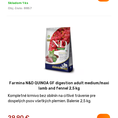
Skladom 1 ks
Obj. čislo:
8857
Farmina N&D QUINOA GF digestion adult medium/maxi
lamb and fennel 2,5 kg
Kompletné krmivo bez obilnín na citlivé trávenie pre
dospelých psov všetkých plemien. Balenie 2,5 kg.
29,90
€