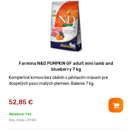
Farmina N&D PUMPKIN GF adult mini lamb and
blueberry 7 kg
Kompletné krmivo bez obilnín s jahňacím mäsom pre
dospelých psov malých plemien. Balenie 7 kg.
52,85
€
Skladom 1 ks
Obj. čislo:
2945