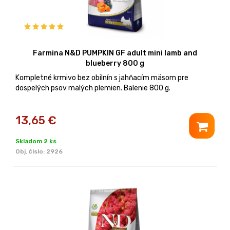
Farmina N&D PUMPKIN GF adult mini lamb and
blueberry 800 g
Kompletné krmivo bez obilnín s jahňacím mäsom pre
dospelých psov malých plemien. Balenie 800 g.
13,65
€
Skladom 2 ks
Obj. čislo:
2926