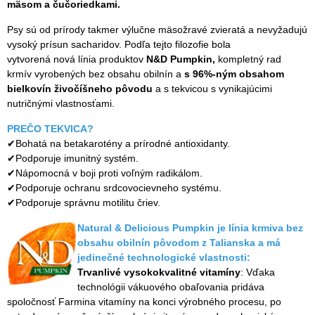
mäsom a čučoriedkami.
Psy sú od prírody takmer výlučne mäsožravé zvieratá a nevyžadujú
vysoký prísun sacharidov. Podľa tejto filozofie bola
vytvorená nová línia produktov
N&D Pumpkin,
kompletný rad
krmív vyrobených bez obsahu obilnín a
s 96%-ným obsahom
bielkovín živočíšneho pôvodu
a s tekvicou s vynikajúcimi
nutričnými vlastnosťami.
PREČO TEKVICA?
✔Bohatá na betakarotény a prírodné antioxidanty.
✔Podporuje imunitný systém.
✔Nápomocná v boji proti voľným radikálom.
✔Podporuje ochranu srdcovocievneho systému.
✔Podporuje správnu motilitu čriev.
Natural
& Delicious Pumpkin je línia krmiva bez
obsahu obilnín pôvodom z Talianska a má
jedinečné technologické vlastnosti:
Trvanli
vé vysokokvalitné vitamíny
: Vďaka
technológii vákuového obaľovania pridáva
spoločnosť Farmina vitamíny na konci výrobného procesu, po