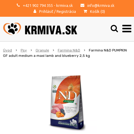
+421 902 794 355
- krmiva.sk
info@krmiva.sk
Prihlásiť
/
Registrácia
Košík (
0
)
Úvod
Psy
Granule
Farmina N&D
Farmina N&D PUMPKIN
GF adult medium a maxi lamb and blueberry 2,5 kg