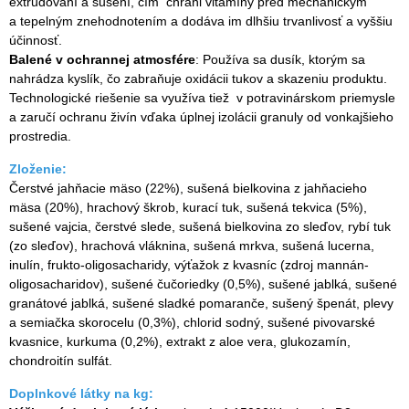
extrudovaní a sušení, čím chráni vitamíny pred mechanickým
a tepelným znehodnotením a dodáva im dlhšiu trvanlivosť a vyššiu
účinnosť.
Balen
é v ochrannej atmosfére
: Používa sa dusík, ktorým sa
nahrádza kyslík, čo zabraňuje oxidácii tukov a skazeniu produktu.
Technologické riešenie sa využíva tiež v potravinárskom priemysle
a zaručí ochranu živín vďaka úplnej izolácii granuly od vonkajšieho
prostredia.
Zloženie:
Čerstvé jahňacie mäso (22%), sušená bielkovina z jahňacieho
mäsa (20%), hrachový škrob, kurací tuk, sušená tekvica (5%),
sušené vajcia, čerstvé slede, sušená bielkovina zo sleďov, rybí tuk
(zo sleďov), hrachová vláknina, sušená mrkva, sušená lucerna,
inulín, frukto-oligosacharidy, výťažok z kvasníc (zdroj mannán-
oligosacharidov), sušené čučoriedky (0,5%), sušené jablká, sušené
granátové jablká, sušené sladké pomaranče, sušený špenát, plevy
a semiačka skorocelu (0,3%), chlorid sodný, sušené pivovarské
kvasnice, kurkuma (0,2%), extrakt z aloe vera, glukozamín,
chondroitín sulfát.
Doplnkové látky na kg: