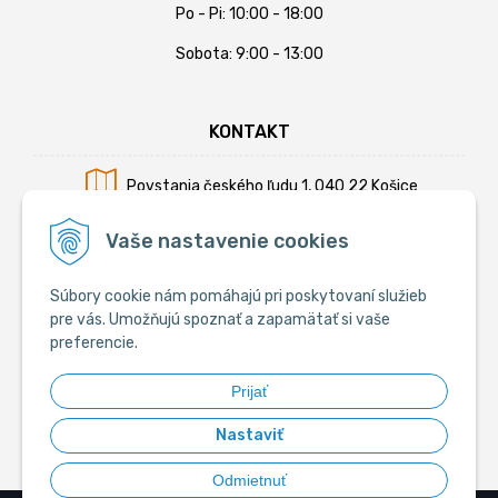
Po - Pi: 10:00 - 18:00
Sobota: 9:00 - 13:00
KONTAKT
Povstania českého ľudu 1, 040 22 Košice
Mobil:
+421 902 794 355
Vaše nastavenie cookies
E-mail:
info@krmiva.sk
Súbory cookie nám pomáhajú pri poskytovaní služieb
pre vás. Umožňujú spoznať a zapamätať si vaše
preferencie.
SOCIÁLNE
Prijať
Nastaviť
Odmietnuť