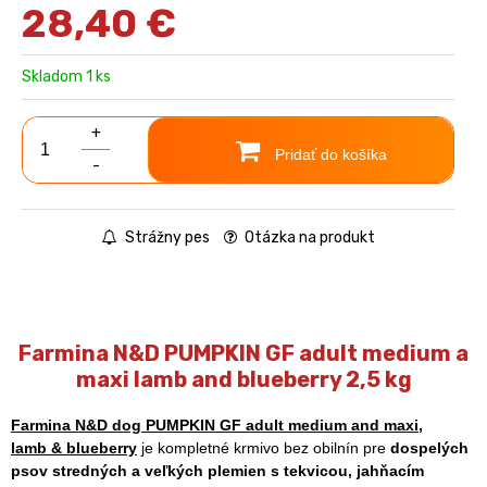
28,40
€
Skladom 1 ks
+
Pridať do košíka
-
Strážny pes
Otázka na produkt
Farmina N&D PUMPKIN GF adult medium a
maxi lamb and blueberry 2,5 kg
Farmina N&D dog PUMPKIN GF adult medium and maxi,
lamb & blueberry
je kompletné krmivo bez obilnín pre
dospelých
psov stredných a veľkých plemien s tekvicou, jahňacím