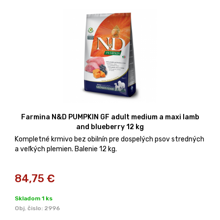
Farmina N&D PUMPKIN GF adult medium a maxi lamb
and blueberry 12 kg
Kompletné krmivo bez obilnín pre dospelých psov stredných
a veľkých plemien. Balenie 12 kg.
84,75
€
Skladom 1 ks
Obj. čislo:
2996