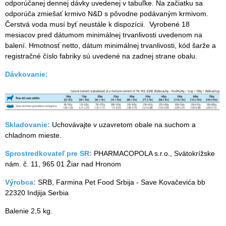
odporúčanej dennej dávky uvedenej v tabuľke. Na začiatku sa
odporúča zmiešať krmivo N&D s pôvodne podávaným krmivom.
Čerstvá voda musí byť neustále k dispozícii. Vyrobené 18
mesiacov pred dátumom minimálnej trvanlivosti uvedenom na
balení. Hmotnosť netto, dátum minimálnej trvanlivosti, kód šarže a
registračné číslo fabriky sú uvedené na zadnej strane obalu.
Dávkovanie:
Skladovanie:
Uchovávajte v uzavretom obale na suchom a
chladnom mieste.
Sprostredkovateľ pre SR:
PHARMACOPOLA s.r.o., Svätokrížske
nám. č. 11, 965 01 Žiar nad Hronom
Výrobca:
SRB, Farmina Pet Food Srbija - Save Kovačevića bb
22320 Indjija Serbia
Balenie 2,5 kg.