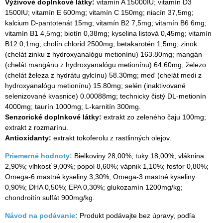
Výživové doplnkové látky:
vitamín A 15000IU; vitamín D3
1500IU; vitamín E 600mg; vitamín C 150mg; niacín 37,5mg;
kalcium D-pantotenát 15mg; vitamín B2 7,5mg; vitamín B6 6mg;
vitamín B1 4,5mg; biotín 0,38mg; kyselina listová 0,45mg; vitamín
B12 0,1mg; cholín chlorid 2500mg; betakarotén 1,5mg; zinok
(chelát zinku z hydroxyanalógu metionínu) 163.80mg; mangán
(chelát mangánu z hydroxyanalógu metionínu) 64.60mg; železo
(chelát železa z hydrátu gylcínu) 58.30mg; meď (chelát medi z
hydroxyanalógu metionínu) 15.80mg; selén (inaktivované
selenizované kvasnice) 0.00088mg; technicky čistý DL-metionín
4000mg; taurín 1000mg; L-karnitín 300mg.
Senzorické doplnkové látky:
extrakt zo zeleného čaju 100mg;
extrakt z rozmarínu.
Antioxidanty:
extrakt tokoferolu z rastlinných olejov.
Priemerné hodnoty:
Bielkoviny 28,00%; tuky 18,00%; vláknina
2,90%; vlhkosť 9,00%; popol 8,60%; vápnik 1,10%; fosfor 0,80%;
Omega-6 mastné kyseliny 3,30%; Omega-3 mastné kyseliny
0,90%; DHA 0,50%; EPA 0,30%; glukozamín 1200mg/kg;
chondroitín sulfát 900mg/kg.
Návod na podávanie:
Produkt podávajte bez úpravy, podľa