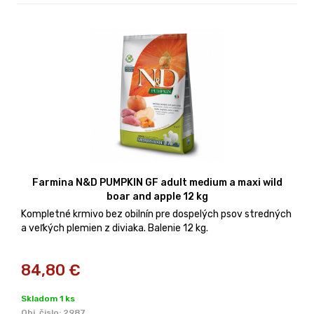
Farmina N&D PUMPKIN GF adult medium a maxi wild
boar and apple 12 kg
Kompletné krmivo bez obilnín pre dospelých psov stredných
a veľkých plemien z diviaka. Balenie 12 kg.
84,80
€
Skladom 1 ks
Obj. čislo:
2987