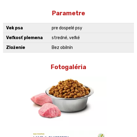
Parametre
Vek psa
pre dospelé psy
Veľkosť plemena
stredné, veľké
Zloženie
Bez obilnín
Fotogaléria