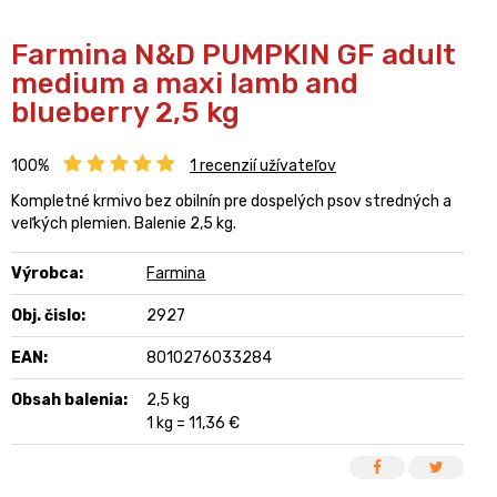
Farmina N&D PUMPKIN GF adult
medium a maxi lamb and
blueberry 2,5 kg
100%
1
recenzií užívateľov
Kompletné krmivo bez obilnín pre dospelých psov stredných a
veľkých plemien. Balenie 2,5 kg.
Výrobca:
Farmina
Obj. čislo:
2927
EAN:
8010276033284
Obsah balenia:
2,5 kg
1 kg = 11,36 €