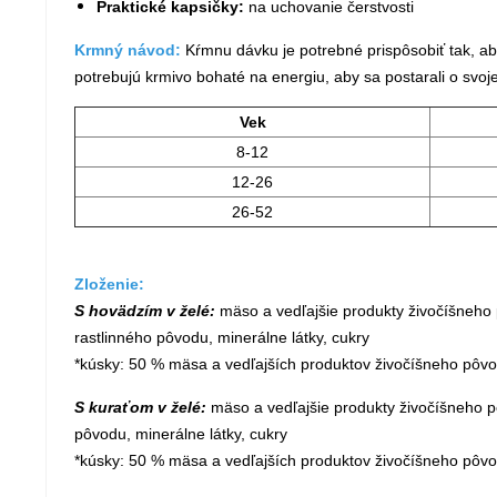
Praktické kapsičky:
na uchovanie čerstvosti
Krmný návod:
Kŕmnu dávku je potrebné prispôsobiť tak, ab
potrebujú krmivo bohaté na energiu, aby sa postarali o svoj
Vek
8-12
12-26
26-52
Zloženie:
S hovädzím v želé:
mäso a vedľajšie produkty živočíšneho p
rastlinného pôvodu, minerálne látky, cukry
*kúsky: 50 % mäsa a vedľajších produktov živočíšneho pôv
S kuraťom v želé:
mäso a vedľajšie produkty živočíšneho pô
pôvodu, minerálne látky, cukry
*kúsky: 50 % mäsa a vedľajších produktov živočíšneho pôv