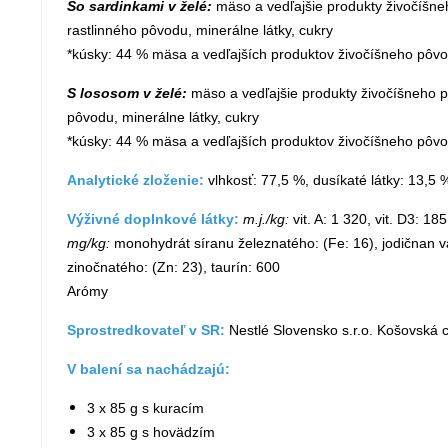
So sardinkami v želé:
mäso a vedľajšie produkty živočíšneho
rastlinného pôvodu, minerálne látky, cukry
*kúsky: 44 % mäsa a vedľajších produktov živočíšneho pôv
S lososom v želé:
mäso a vedľajšie produkty živočíšneho pô
pôvodu, minerálne látky, cukry
*kúsky: 44 % mäsa a vedľajších produktov živočíšneho pôv
Analytické zloženie:
vlhkosť: 77,5 %, dusíkaté látky: 13,5 
Výživné doplnkové látky:
m.j./kg:
vit. A: 1 320, vit. D3: 185
mg/kg:
monohydrát síranu železnatého: (Fe: 16), jodičnan v
zinočnatého: (Zn: 23), taurín: 600
Arómy
Sprostredkovateľ v SR:
Nestlé Slovensko s.r.o. Košovská c
V balení sa nachádzajú:
3 x 85 g s kuracím
3 x 85 g s hovädzím