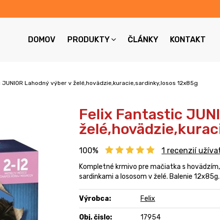
DOMOV
PRODUKTY
ČLÁNKY
KONTAKT
c JUNIOR Lahodný výber v želé,hovädzie,kuracie,sardinky,losos 12x85g
Felix Fantastic JUN
želé,hovädzie,kurac
100%
1
recenzií užíva
Kompletné krmivo pre mačiatka s hovädzím
sardinkami a lososom v želé. Balenie 12x85g.
Výrobca:
Felix
Obj. čislo:
17954