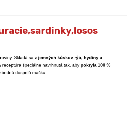
uracie,sardinky,losos
uroviny. Skladá sa
z jemných kúskov rýb, hydiny a
á receptúra špeciálne navrhnutá tak, aby
pokryla 100 %
 nezbednú dospelú mačku.