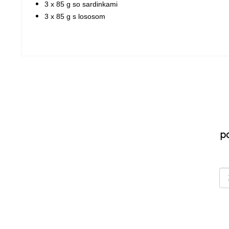
3 x 85 g so sardinkami
3 x 85 g s lososom
p