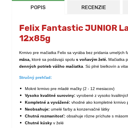
POPIS
RECENZIE
Felix Fantastic JUNIOR La
12x85g
Krmivo pre mačiatka Felix sa vyrába bez pridania umelých f
mäsa,
ktoré sa podávajú spolu
s voňavým želé.
Mačiatka po
denných potrieb vášho mačiatka
. Sú plné bielkovín a vi
Stručný prehľad:
Mokré krmivo pre mladé mačky (2 - 12 mesiacov)
Vysoko kvalitné suroviny:
vyrobené z vysoko kvalitnýc
Kompletné a vyvážené:
vhodné ako kompletné krmivo 
Neobsahuje:
umelé farby a konzervačné látky
Chutná rozmanitosť:
obsahuje rôzne príchute s mäsom
Chutné kúsky
v želé