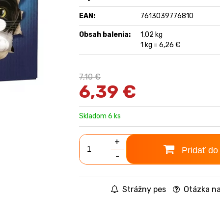
EAN:
7613039776810
Obsah balenia:
1,02 kg
1 kg = 6,26 €
7,10 €
6,39
€
Skladom 6 ks
+
Pridať do
-
Strážny pes
Otázka na