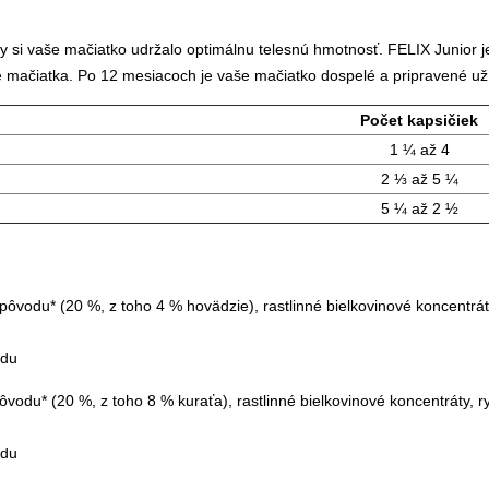
y si vaše mačiatko udržalo optimálnu telesnú hmotnosť. FELIX Junior je
e mačiatka. Po 12 mesiacoch je vaše mačiatko dospelé a pripravené užív
Počet kapsičiek
1 ¼ až 4
2 ⅓ až 5 ¼
5 ¼ až 2 ½
ôvodu* (20 %, z toho 4 % hovädzie), rastlinné bielkovinové koncentráty
odu
vodu* (20 %, z toho 8 % kuraťa), rastlinné bielkovinové koncentráty, ry
odu