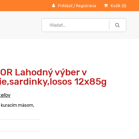
Prihlásiť
/
Registrácia
Košík (
0
)
IOR Lahodný výber v
ie,sardinky,losos 12x85g
teľov
, kuracím mäsom,