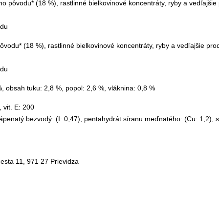
 pôvodu* (18 %), rastlinné bielkovinové koncentráty, ryby a vedľajšie 
odu
vodu* (18 %), rastlinné bielkovinové koncentráty, ryby a vedľajšie prod
odu
%, obsah tuku: 2,8 %, popol: 2,6 %, vláknina: 0,8 %
, vit. E: 200
ápenatý bezvodý: (I: 0,47), pentahydrát síranu meďnatého: (Cu: 1,2),
esta 11, 971 27 Prievidza