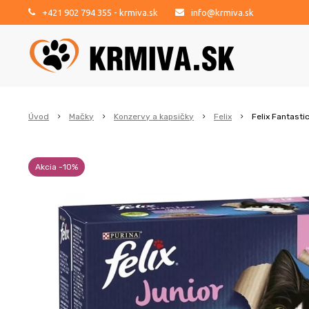
+421 902 794 355
- krmiva.sk
info@krmiva.sk
Úvod
Mačky
Konzervy a kapsičky
Felix
Felix Fantasti
Akcia -10%