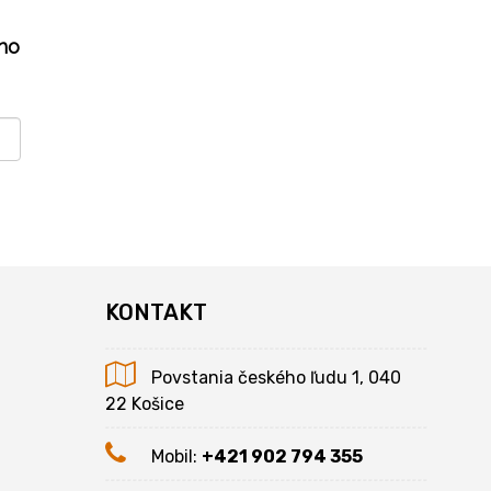
ho
KONTAKT
Povstania českého ľudu 1, 040
22 Košice
Mobil:
+421 902 794 355