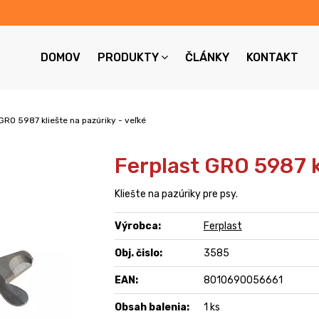
DOMOV
PRODUKTY
ČLÁNKY
KONTAKT
GRO 5987 kliešte na pazúriky - veľké
Ferplast GRO 5987 k
Kliešte na pazúriky pre psy.
Výrobca:
Ferplast
Obj. čislo:
3585
EAN:
8010690056661
Obsah balenia:
1 ks