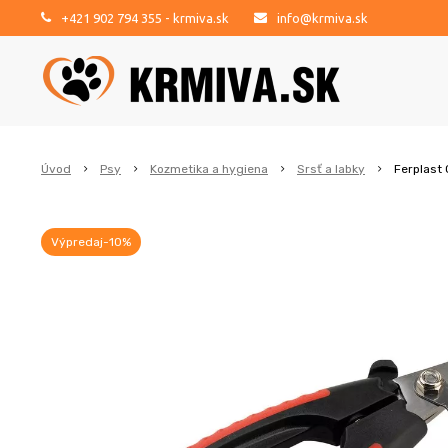
+421 902 794 355
- krmiva.sk
info@krmiva.sk
Úvod
Psy
Kozmetika a hygiena
Srsť a labky
Ferplast 
Výpredaj-10%