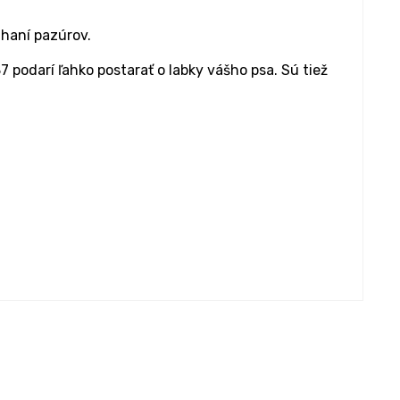
ihaní pazúrov.
odarí ľahko postarať o labky vášho psa. Sú tiež