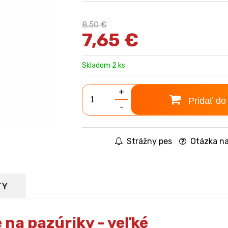
8,50 €
7,65
€
Skladom 2 ks
+
Pridať do
-
Strážny pes
Otázka na
TY
 na pazúriky - veľké