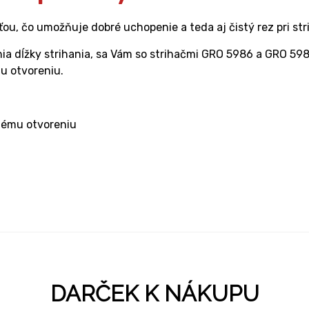
ou, čo umožňuje dobré uchopenie a teda aj čistý rez pri str
ĺžky strihania, sa Vám so strihačmi GRO 5986 a GRO 5987 p
u otvoreniu.
ému otvoreniu
DARČEK K NÁKUPU