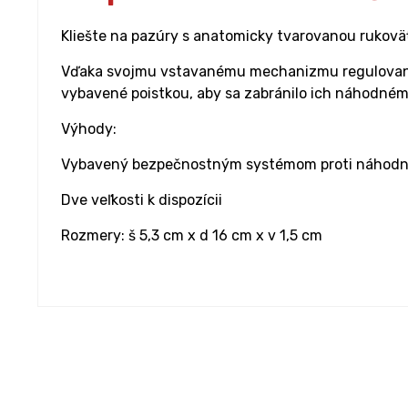
Kliešte na pazúry s anatomicky tvarovanou rukoväť
Vďaka svojmu vstavanému mechanizmu regulovania d
vybavené poistkou, aby sa zabránilo ich náhodném
Výhody:
Vybavený bezpečnostným systémom proti náhodn
Dve veľkosti k dispozícii
Rozmery: š 5,3 cm x d 16 cm x v 1,5 cm