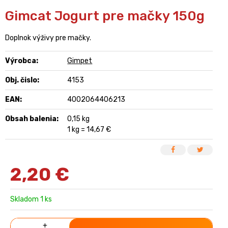
Gimcat Jogurt pre mačky 150g
Doplnok výživy pre mačky.
Výrobca:
Gimpet
Obj. čislo:
4153
EAN:
4002064406213
Obsah balenia:
0,15 kg
1 kg = 14,67 €
2,20
€
Skladom 1 ks
+