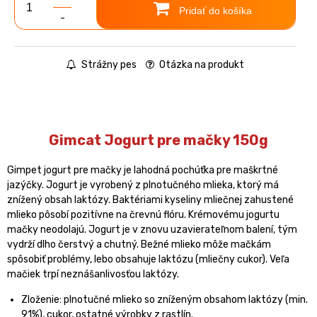
Pridať do košíka
-
Strážny pes
Otázka na produkt
Gimcat Jogurt pre mačky 150g
Gimpet jogurt pre mačky je lahodná pochúťka pre maškrtné
jazýčky. Jogurt je vyrobený z plnotučného mlieka, ktorý má
znížený obsah laktózy. Baktériami kyseliny mliečnej zahustené
mlieko pôsobí pozitívne na črevnú flóru. Krémovému jogurtu
mačky neodolajú. Jogurt je v znovu uzavierateľnom balení, tým
vydrží dlho čerstvý a chutný. Bežné mlieko môže mačkám
spôsobiť problémy, lebo obsahuje laktózu (mliečny cukor). Veľa
mačiek trpí neznášanlivosťou laktózy.
Zloženie: plnotučné mlieko so zníženým obsahom laktózy (min.
91%), cukor, ostatné výrobky z rastlín.