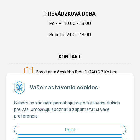
PREVÁDZKOVÁ DOBA
Po - Pi: 10:00 - 18:00
Sobota: 9:00 - 13:00
KONTAKT
Povstania českého ľudu 1, 040 22 Košice
Mobil:
+421 902 794 355
Vaše nastavenie cookies
E-mail:
info@krmiva.sk
Súbory cookie nám pomáhajú pri poskytovaní služieb
pre vás. Umožňujú spoznať a zapamätať si vaše
preferencie.
SOCIÁLNE
Prijať