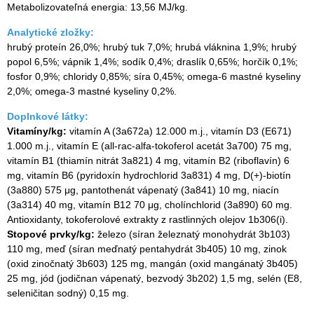
Metabolizovateľná energia: 13,56 MJ/kg.
Analytické zložky:
hrubý proteín 26,0%; hrubý tuk 7,0%; hrubá vláknina 1,9%; hrubý
popol 6,5%; vápnik 1,4%; sodík 0,4%; draslík 0,65%; horčík 0,1%;
fosfor 0,9%; chloridy 0,85%; síra 0,45%; omega-6 mastné kyseliny
2,0%; omega-3 mastné kyseliny 0,2%.
Doplnkové látky:
Vitamíny/kg:
vitamín A (3a672a) 12.000 m.j., vitamín D3 (E671)
1.000 m.j., vitamín E (all-rac-alfa-tokoferol acetát 3a700) 75 mg,
vitamín B1 (thiamín nitrát 3a821) 4 mg, vitamín B2 (riboflavín) 6
mg, vitamín B6 (pyridoxín hydrochlorid 3a831) 4 mg, D(+)-biotín
(3a880) 575 μg, pantothenát vápenatý (3a841) 10 mg, niacín
(3a314) 40 mg, vitamín B12 70 μg, cholínchlorid (3a890) 60 mg.
Antioxidanty, tokoferolové extrakty z rastlinných olejov 1b306(i).
Stopové prvky/kg:
železo (síran železnatý monohydrát 3b103)
110 mg, meď (síran meďnatý pentahydrát 3b405) 10 mg, zinok
(oxid zinočnatý 3b603) 125 mg, mangán (oxid mangánatý 3b405)
25 mg, jód (jodičnan vápenatý, bezvodý 3b202) 1,5 mg, selén (E8,
seleničitan sodný) 0,15 mg.