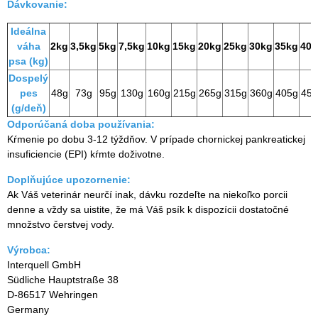
Dávkovanie:
Ideálna
váha
2kg
3,5kg
5kg
7,5kg
10kg
15kg
20kg
25kg
30kg
35kg
40k
psa (kg)
Dospelý
pes
48g
73g
95g
130g
160g
215g
265g
315g
360g
405g
450
(g/deň)
Odporúčaná doba používania:
Kŕmenie po dobu 3-12 týždňov. V prípade chornickej pankreatickej
insuficiencie (EPI) kŕmte doživotne.
Doplňujúce upozornenie:
Ak Váš veterinár neurčí inak, dávku rozdeľte na niekoľko porcii
denne a vždy sa uistite, že má Váš psík k dispozícii dostatočné
množstvo čerstvej vody.
Výrobca:
Interquell GmbH
Südliche Hauptstraße 38
D-86517 Wehringen
Germany