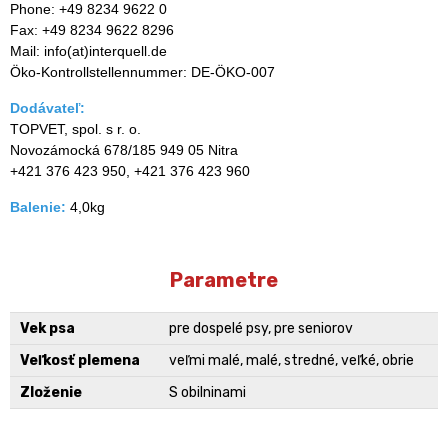
Phone: +49 8234 9622 0
Fax: +49 8234 9622 8296
Mail: info(at)interquell.de
Öko-Kontrollstellennummer: DE-ÖKO-007
Dodávateľ:
TOPVET, spol. s r. o.
Novozámocká 678/185 949 05 Nitra
+421 376 423 950, +421 376 423 960
Balenie:
4,0kg
Parametre
Vek psa
pre dospelé psy, pre seniorov
Veľkosť plemena
veľmi malé, malé, stredné, veľké, obrie
Zloženie
S obilninami