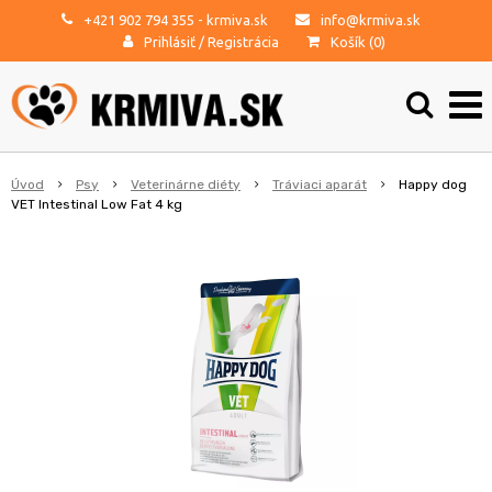
+421 902 794 355
- krmiva.sk
info@krmiva.sk
Prihlásiť
/
Registrácia
Košík (
0
)
Úvod
Psy
Veterinárne diéty
Tráviaci aparát
Happy dog
VET Intestinal Low Fat 4 kg