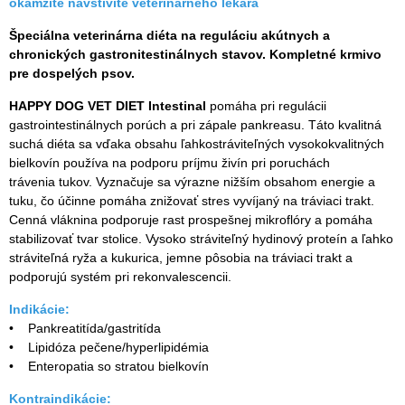
okamžite navštívite veterinárneho lekára
Špeciálna veterinárna diéta na reguláciu akútnych a
chronických gastronitestinálnych stavov. Kompletné krmivo
pre dospelých psov.
HAPPY DOG VET DIET Intestinal
pomáha pri regulácii
gastrointestinálnych porúch a pri zápale pankreasu. Táto kvalitná
suchá diéta sa vďaka obsahu ľahkostráviteľných vysokokvalitných
bielkovín používa na podporu príjmu živín pri poruchách
trávenia tukov. Vyznačuje sa výrazne nižším obsahom energie a
tuku, čo účinne pomáha znižovať stres vyvíjaný na tráviaci trakt.
Cenná vláknina podporuje rast prospešnej mikroflóry a pomáha
stabilizovať tvar stolice. Vysoko stráviteľný hydinový proteín a ľahko
stráviteľná ryža a kukurica, jemne pôsobia na tráviaci trakt a
podporujú systém pri rekonvalescencii.
Indikácie:
• Pankreatitída/gastritída
• Lipidóza pečene/hyperlipidémia
• Enteropatia so stratou bielkovín
Kontraindikácie: