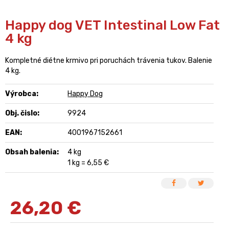
Happy dog VET Intestinal Low Fat
4 kg
Kompletné diétne krmivo pri poruchách trávenia tukov. Balenie
4 kg.
Výrobca:
Happy Dog
Obj. čislo:
9924
EAN:
4001967152661
Obsah balenia:
4 kg
1 kg = 6,55 €
26,20
€