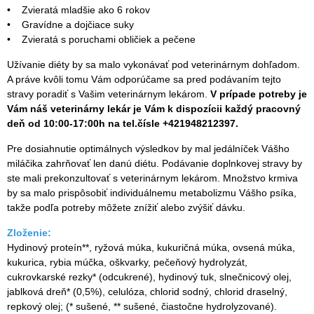
• Zvieratá mladšie ako 6 rokov
• Gravídne a dojčiace suky
• Zvieratá s poruchami obličiek a pečene
Užívanie diéty by sa malo vykonávať pod veterinárnym dohľadom.
A práve kvôli tomu Vám odporúčame sa pred podávaním tejto
stravy poradiť s Vašim veterinárnym lekárom.
V prípade potreby je
Vám náš veterinárny lekár je Vám k dispozícii každý pracovný
deň od 10:00-17:00h na tel.čísle +421948212397.
Pre dosiahnutie optimálnych výsledkov by mal jedálníček Vášho
miláčika zahrňovať len danú diétu. Podávanie doplnkovej stravy by
ste mali prekonzultovať s veterinárnym lekárom. Množstvo krmiva
by sa malo prispôsobiť individuálnemu metabolizmu Vášho psíka,
takže podľa potreby môžete znížiť alebo zvýšiť dávku.
Zloženie:
Hydinový proteín**, ryžová múka, kukuričná múka, ovsená múka,
kukurica, rybia múčka, oškvarky, pečeňový hydrolyzát,
cukrovkarské rezky* (odcukrené), hydinový tuk, slnečnicový olej,
jablková dreň* (0,5%), celulóza, chlorid sodný, chlorid draselný,
repkový olej; (* sušené, ** sušené, čiastočne hydrolyzované).