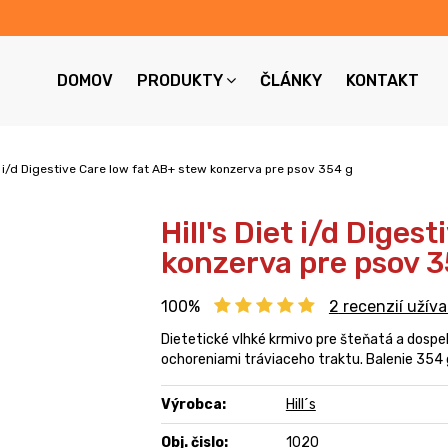
DOMOV
PRODUKTY
ČLÁNKY
KONTAKT
et i/d Digestive Care low fat AB+ stew konzerva pre psov 354 g
Hill's Diet i/d Diges
konzerva pre psov 3
100%
2
recenzií užíva
Dietetické vlhké krmivo pre šteňatá a dospe
ochoreniami tráviaceho traktu. Balenie 354 
Výrobca:
Hill´s
Obj. čislo:
1020