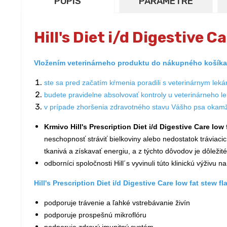
POPIS
PARAMETRE
Hill's Diet i/d Digestive 
Vložením veterinárneho produktu do nákupného košíka 
ste sa pred začatím kŕmenia poradili s veterinárnym lek
budete pravidelne absolvovať kontroly u veterinárneho l
v prípade zhoršenia zdravotného stavu Vášho psa okamži
Krmivo Hill's Prescription Diet i/d Digestive Care lo
neschopnosť stráviť bielkoviny alebo nedostatok tráviac
tkanivá a získavať energiu, a z týchto dôvodov je dôležit
odborníci spoločnosti Hill´s vyvinuli túto klinickú výživu
Hill's Prescription Diet i/d Digestive Care low fat stew 
podporuje trávenie a ľahké vstrebávanie živín
podporuje prospešnú mikroflóru