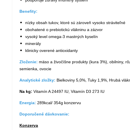
podporuje zdravý imunitný systém
Benefity:
nízky obsah tukov, ktoré sú zároveň vysoko stráviteľné
obohatené o prebiotickú vlákninu a zázvor
vysoký level omega-3 mastných kyselín
minerály
klinicky overené antioxidanty
Zloženie:
mäso a živočíšne produkty (kura 3%), obilniny, rôz
semienka, ovocie
Analytické zložky:
Bielkoviny 5,0%, Tuky 1,9%, Hrubá vlák
Na kg:
Vitamín A 24497 IU, Vitamín D3 273 IU
Energia:
289kcal/ 354g konzervu
Doporučené dávkovanie:
Konzerva