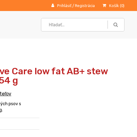
Prihlásiť
/
Registrácia
Košík (
0
)
tive Care low fat AB+ stew
54 g
teľov
lých psov s
g.