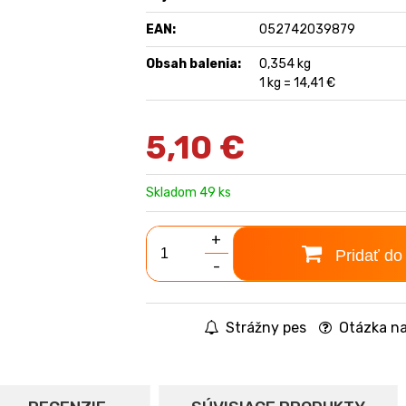
EAN:
052742039879
Obsah balenia:
0,354 kg
1 kg = 14,41 €
5,10
€
Skladom 49 ks
+
Pridať do
-
Strážny pes
Otázka na