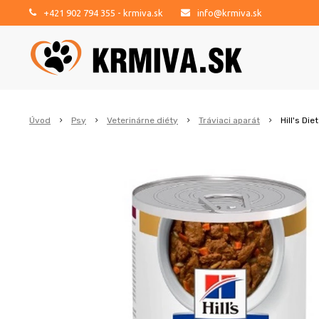
+421 902 794 355
- krmiva.sk
info@krmiva.sk
Úvod
Psy
Veterinárne diéty
Tráviaci aparát
Hill's Di