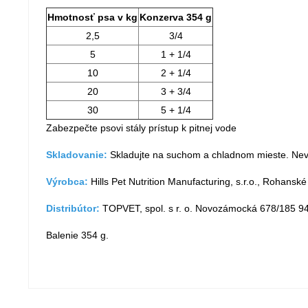
Hmotnosť psa v kg
Konzerva 354 g
2,5
3/4
5
1 + 1/4
10
2 + 1/4
20
3 + 3/4
30
5 + 1/4
Zabezpečte psovi stály prístup k pitnej vode
Skladovanie:
Skladujte na suchom a chladnom mieste. Nev
Výrobca:
Hills Pet Nutrition Manufacturing, s.r.o., Rohansk
Distribútor:
TOPVET, spol. s r. o. Novozámocká 678/185 94
Balenie 354 g.