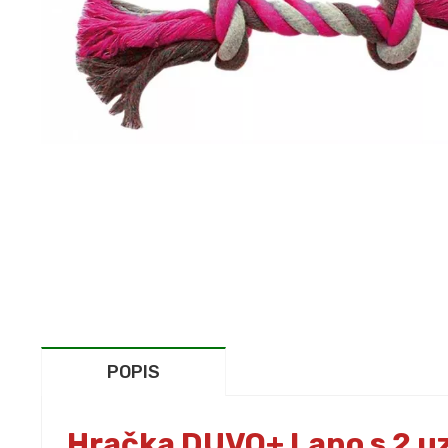
POPIS
Hračka DUVO+ Lano s 2 uz