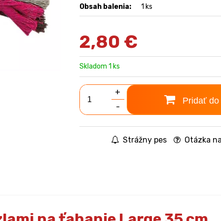
Obsah balenia:
1 ks
2,80
€
Skladom 1 ks
+
Pridať do
-
Strážny pes
Otázka na
lami na ťahanie Large 35 cm