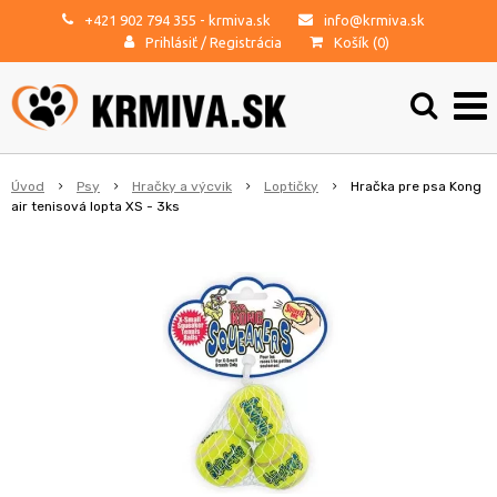
+421 902 794 355
- krmiva.sk
info@krmiva.sk
Prihlásiť
/
Registrácia
Košík (
0
)
Úvod
Psy
Hračky a výcvik
Loptičky
Hračka pre psa Kong
air tenisová lopta XS - 3ks