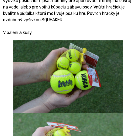
výcviku poslušnosti psa a ideálny pre aportovací tréning na súši aj
na vode, alebo pre voľnú kúpaciu zábavu psov. Vnútri hračiek je
kvalitná píšťalka ktorá motivuje psa ku hre. Povrch hračky je
ozdobený výšivkou SQUEAKER.
V balení 3 kusy.