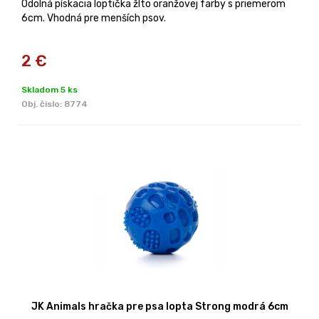
Odolná pískacia loptička žlto oranžovej farby s priemerom
6cm. Vhodná pre menších psov.
2
€
Skladom 5 ks
Obj. čislo:
8774
JK Animals hračka pre psa lopta Strong modrá 6cm