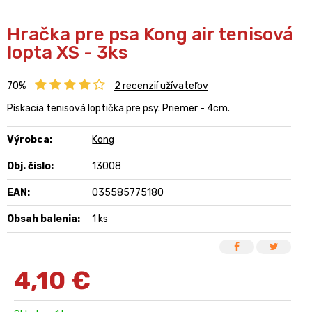
Hračka pre psa Kong air tenisová
lopta XS - 3ks
70%
2
recenzií užívateľov
Pískacia tenisová loptička pre psy. Priemer - 4cm.
Výrobca:
Kong
Obj. čislo:
13008
EAN:
035585775180
Obsah balenia:
1 ks
4,10
€