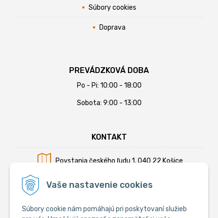
Súbory cookies
Doprava
PREVÁDZKOVÁ DOBA
Po - Pi: 10:00 - 18:00
Sobota: 9:00 - 13:00
KONTAKT
Povstania českého ľudu 1, 040 22 Košice
Mobil:
+421 902 794 355
Vaše nastavenie cookies
E-mail:
info@krmiva.sk
Súbory cookie nám pomáhajú pri poskytovaní služieb