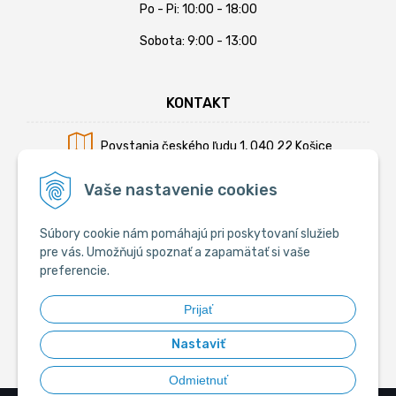
Po - Pi: 10:00 - 18:00
Sobota: 9:00 - 13:00
KONTAKT
Povstania českého ľudu 1, 040 22 Košice
Mobil:
+421 902 794 355
Vaše nastavenie cookies
E-mail:
info@krmiva.sk
Súbory cookie nám pomáhajú pri poskytovaní služieb
pre vás. Umožňujú spoznať a zapamätať si vaše
preferencie.
SOCIÁLNE
Prijať
Nastaviť
Odmietnuť