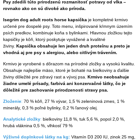
Psy zdedili túto prirodzenú rozmanitosť potravy od vlka –
rovnako ako on sú divoké ako príroda.
Isegrim dog adult roots horse
kapsička
je kompletné krmivo
určené pre dospelé psy. Toto menu, inšpirované kŕmnym územím
psích predkov, kombinuje koňa s bylinkami. Hlavnou zložkou tejto
kapsičky je kôň, ktorý poskytuje vyvážené a kvalitné
živiny.
Kapsička obsahuje len jeden druh proteínu a preto je
vhodná aj pre psy s alergiou, alebo citlivým trávením.
Krmivo je vyrobené s dôrazom na prírodné zložky a vysokú kvalitu.
Obsahuje najlepšie mäso, ktoré je bohaté na bielkoviny a ďalšie
živiny dôležité pre zdravý rast a vývoj psa.
Krmivo neobsahuje
žiadne umelé prísady, farbivá ani konzervačné látky, čo je
dôležité pre zachovanie prirodzenosti stravy psa.
Zloženie
:
70 % kôň, 27 % vývar, 1,5 % zeleninová zmes, 1 %
minerály, 0,3 % poľné bylinky, 0,2 % ľanový olej.
Analytické zložky
:
bielkoviny 11,8 %, tuk 5,6 %, popol 2,0 %,
hrubá vláknina 0,5 %, vlhkosť 79 %
Výživné doplnkové látky na kg:
Vitamín D3 200 IU, zinok 25 mg,