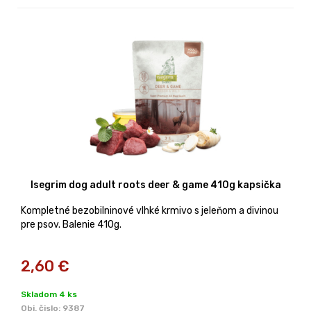
Isegrim dog adult roots deer & game 410g kapsička
Kompletné bezobilninové vlhké krmivo s jeleňom a divinou
pre psov. Balenie 410g.
2,60
€
Skladom 4 ks
Obj. čislo:
9387