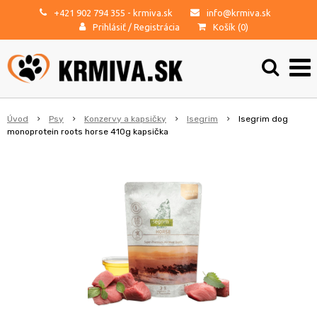
+421 902 794 355
- krmiva.sk
info@krmiva.sk
Prihlásiť
/
Registrácia
Košík (
0
)
Úvod
Psy
Konzervy a kapsičky
Isegrim
Isegrim dog
monoprotein roots horse 410g kapsička