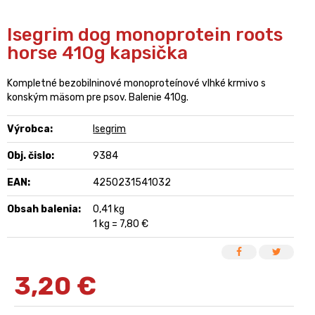
Isegrim dog monoprotein roots
horse 410g kapsička
Kompletné bezobilninové monoproteínové vlhké krmivo s
konským mäsom pre psov. Balenie 410g.
Výrobca:
Isegrim
Obj. čislo:
9384
EAN:
4250231541032
Obsah balenia:
0,41 kg
1 kg = 7,80 €
3,20
€