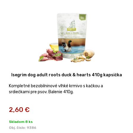
Isegrim dog adult roots duck & hearts 410g kapsička
Kompletné bezobilninové vlhké krmivo s kačkou a
srdiečkami pre psov. Balenie 410g.
2,60
€
Skladom 8 ks
Obj. čislo:
9386