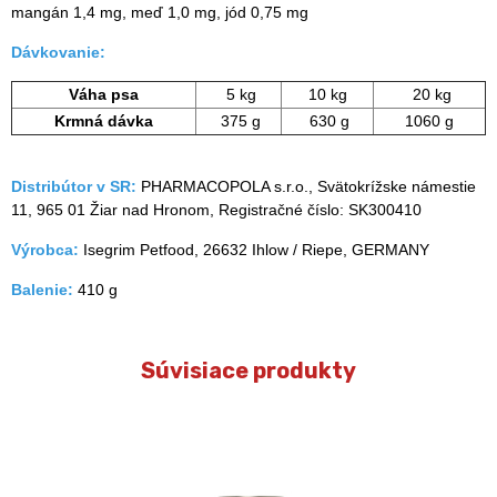
mangán 1,4 mg, meď 1,0 mg, jód 0,75 mg
Dávkovanie:
Váha psa
5 kg
10 kg
20 kg
Krmná dávka
375 g
630 g
1060 g
Distribútor v SR:
PHARMACOPOLA s.r.o., Svätokrížske námestie
11, 965 01 Žiar nad Hronom, Registračné číslo: SK300410
Výrobca:
Isegrim Petfood, 26632 Ihlow / Riepe, GERMANY
Balenie:
410 g
Súvisiace produkty