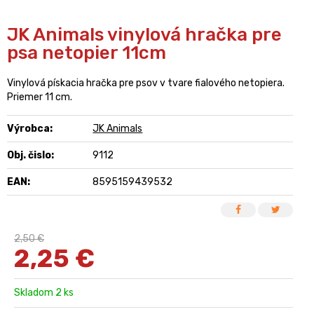
JK Animals vinylová hračka pre
psa netopier 11cm
Vinylová pískacia hračka pre psov v tvare fialového netopiera.
Priemer 11 cm.
Výrobca:
JK Animals
Obj. čislo:
9112
EAN:
8595159439532
2,50 €
2,25
€
Skladom 2 ks