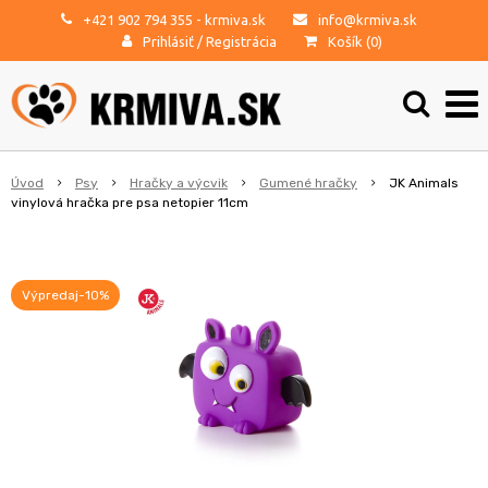
+421 902 794 355
- krmiva.sk
info@krmiva.sk
Prihlásiť
/
Registrácia
Košík (
0
)
Úvod
Psy
Hračky a výcvik
Gumené hračky
JK Animals
vinylová hračka pre psa netopier 11cm
Výpredaj-10%