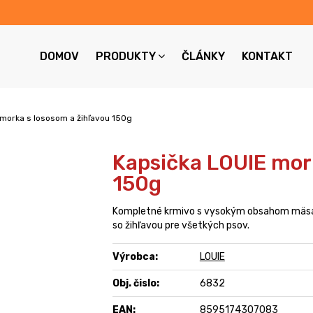
DOMOV
PRODUKTY
ČLÁNKY
KONTAKT
 morka s lososom a žihľavou 150g
Kapsička LOUIE mork
150g
Kompletné krmivo s vysokým obsahom mäsa
so žihľavou pre všetkých psov.
Výrobca:
LOUIE
Obj. čislo:
6832
EAN:
8595174307083