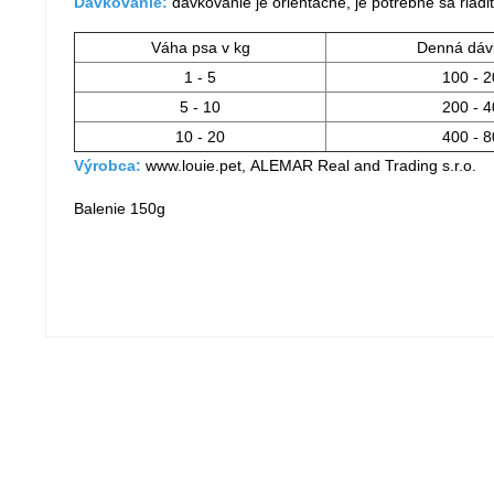
Dávkovanie:
dávkovanie je orientačné, je potrebné sa riadi
Váha psa v kg
Denná dáv
1 - 5
100 - 2
5 - 10
200 - 4
10 - 20
400 - 8
Výrobca:
www.louie.pet,
ALEMAR Real and Trading s.r.o.
Balenie 150g