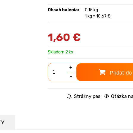
Obsah balenia:
0,15 kg
1 kg = 10,67 €
1,60
€
Skladom 2 ks
+
Pridať do
-
Strážny pes
Otázka na
TY