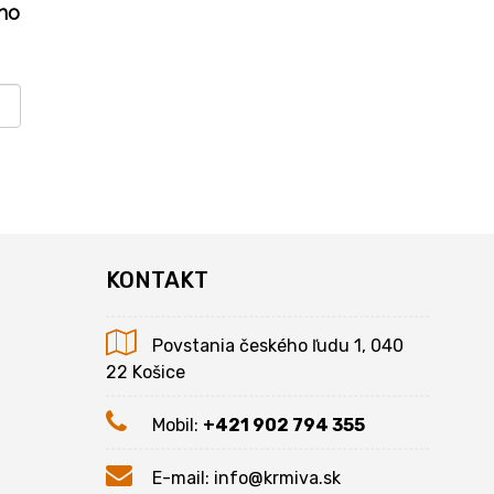
ho
KONTAKT
Povstania českého ľudu 1, 040
22 Košice
Mobil:
+421 902 794 355
E-mail:
info@krmiva.sk