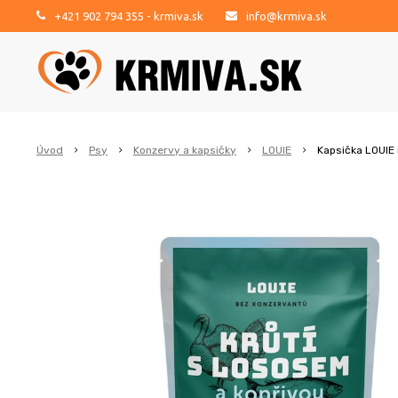
+421 902 794 355
- krmiva.sk
info@krmiva.sk
Úvod
Psy
Konzervy a kapsičky
LOUIE
Kapsička LOUIE