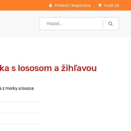
Prihlásiť
/
Registrácia
Košík (
0
)
a s lososom a žihľavou
 z morky a lososa