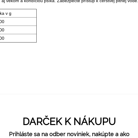
ť aj vekom a kondíciou psíka. Zabezpečte prístup k čerstvej pitnej vode
ka v g
00
00
00
DARČEK K NÁKUPU
Prihláste sa na odber noviniek, nakúpte a ako