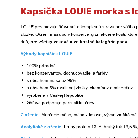
Kapsička LOUIE morka s l
LOUIE predstavuje šťavnatú a kompletnú stravu pre vášho 
zložke. Okrem mäsa sú v konzerve aj zmäkčené kosti, ktor
deň,
pre všetky vekové a veľkostné kategórie psov.
Výhody kapsičiek LOUIE:
100% prírodné
bez konzervantov, dochucovadiel a farbív
s obsahom mäsa až 95%
s obsahom 5% rastlinnej zložky, vitamínov a minerálov
vyrobené v Českej Republike
žihľava podporuje peristaltiku čriev
Zloženie:
Morčacie mäso, mäso z lososa, vývar, zmäkčené mo
Analytické zloženie:
hrubý proteín 13 %, hrubý tuk 13,5 %,