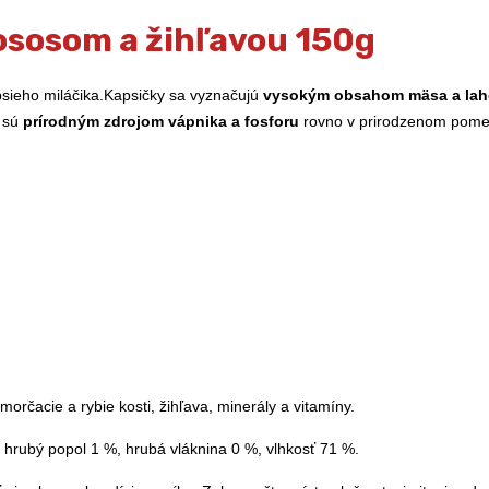
ososom a žihľavou 150g
psieho miláčika.Kapsičky sa vyznačujú
vysokým obsahom mäsa a la
é sú
prírodným zdrojom vápnika a fosforu
rovno v prirodzenom pomer
rčacie a rybie kosti, žihľava, minerály a vitamíny.
 hrubý popol 1 %, hrubá vláknina 0 %, vlhkosť 71 %.