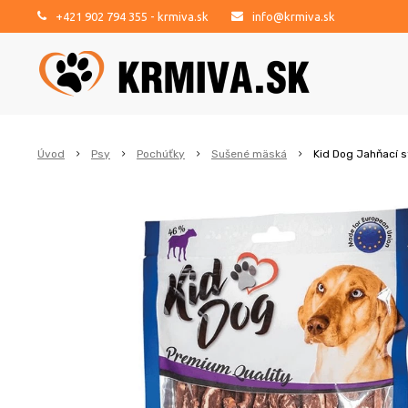
+421 902 794 355
- krmiva.sk
info@krmiva.sk
Úvod
Psy
Pochúťky
Sušené mäská
Kid Dog Jahňací s