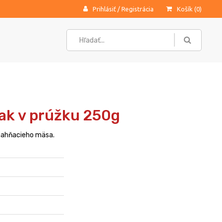
Prihlásiť
/
Registrácia
Košík (
0
)
eak v prúžku 250g
 jahňacieho mäsa.