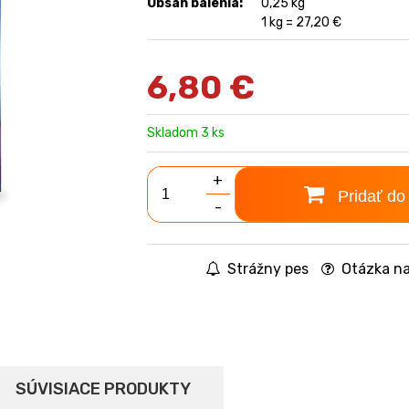
Obsah balenia:
0,25 kg
1 kg = 27,20 €
6,80
€
Skladom 3 ks
+
Pridať do
-
Strážny pes
Otázka na
SÚVISIACE PRODUKTY