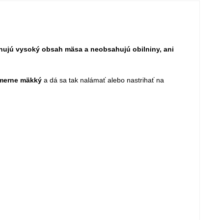
ujú vysoký obsah mäsa a neobsahujú obilniny, ani
merne mäkký
a dá sa tak nalámať alebo nastrihať na