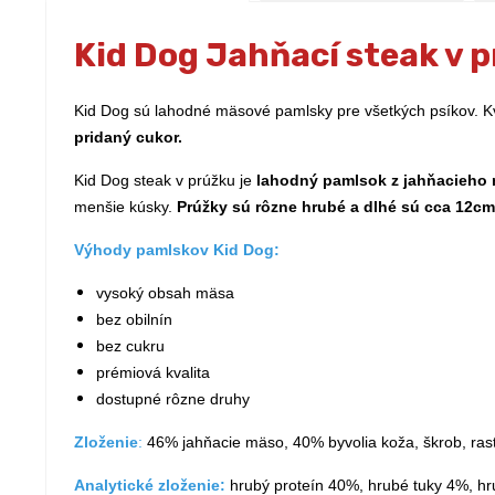
Kid Dog Jahňací steak v 
Kid Dog sú lahodné mäsové pamlsky pre všetkých psíkov. Kva
pridaný cukor.
Kid Dog steak v prúžku je
lahodný pamlsok z jahňacieho
menšie kúsky.
Prúžky sú rôzne hrubé a dlhé sú cca 12cm
Výhody pamlskov Kid Dog:
vysoký obsah mäsa
bez obilnín
bez cukru
prémiová kvalita
dostupné rôzne druhy
Zloženie
:
46% jahňacie mäso, 40% byvolia koža, škrob, rastli
Analytické zloženie:
hrubý proteín 40%, hrubé tuky 4%, h