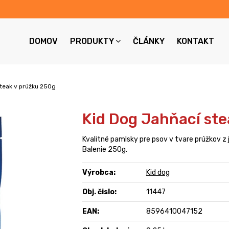
DOMOV
PRODUKTY
ČLÁNKY
KONTAKT
teak v prúžku 250g
Kid Dog Jahňací st
Kvalitné pamlsky pre psov v tvare prúžkov z
Balenie 250g.
Výrobca:
Kid dog
Obj. čislo:
11447
EAN:
8596410047152