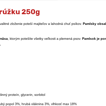
prúžku 250g
litné zloženie poteší majiteľov a lahodná chuť psíkov.
Pamlsky obsah
 mäsa
, ktorým potešíte všetky veľkosti a plemená psov.
Pamlsok je po
.
nný proteín, glycerin, sorbitol
rubý popol 3%, hrubá vláknina 3%, vlhkosť max 18%