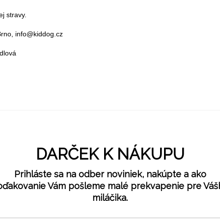
j stravy.
Brno, info@kiddog.cz
dlová
DARČEK K NÁKUPU
Prihláste sa na odber noviniek, nakúpte a ako
oďakovanie Vám pošleme malé prekvapenie pre Váš
miláčika.