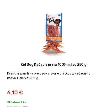
Kid Dog Kačacie prsia 100% mäso 250 g
Kvalitné pamlsky pre psov v tvare plátkov z kačacieho
mäsa. Balenie 250 g.
6,10
€
Skladom 2 ks
Obj. čislo:
8114