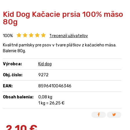
Kid Dog Kačacie prsia 100% mäso
80g
100%
1
recenzií užívateľov
Kvalitné pamlsky pre psov v tvare plátkov z kačacieho mäsa.
Balenie 80g.
Výrobca:
Kid dog
Obj. čislo:
9272
EAN:
8596410046346
Obsah balenia:
0,08 kg
1 kg = 26,25 €
2,10
€