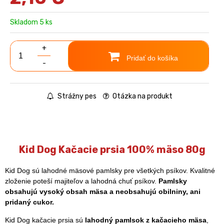
Skladom 5 ks
+
Pridať do košíka
-
Strážny pes
Otázka na produkt
Kid Dog Kačacie prsia 100% mäso 80g
Kid Dog sú lahodné mäsové pamlsky pre všetkých psíkov. Kvalitné
zloženie poteší majiteľov a lahodná chuť psíkov.
Pamlsky
obsahujú vysoký obsah mäsa a neobsahujú obilniny, ani
pridaný cukor.
Kid Dog kačacie prsia sú
lahodný pamlsok z kačacieho mäsa
,