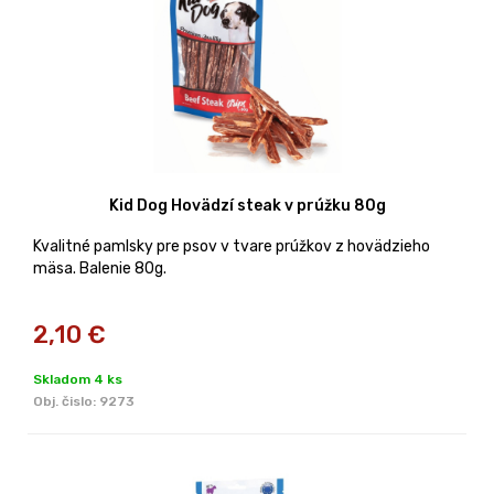
Kid Dog Hovädzí steak v prúžku 80g
Kvalitné pamlsky pre psov v tvare prúžkov z hovädzieho
mäsa. Balenie 80g.
2,10
€
Skladom 4 ks
Obj. čislo:
9273