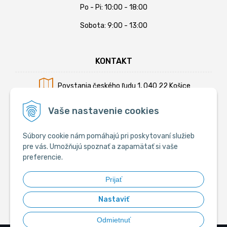
Po - Pi: 10:00 - 18:00
Sobota: 9:00 - 13:00
KONTAKT
Povstania českého ľudu 1, 040 22 Košice
Mobil:
+421 902 794 355
Vaše nastavenie cookies
E-mail:
info@krmiva.sk
Súbory cookie nám pomáhajú pri poskytovaní služieb
pre vás. Umožňujú spoznať a zapamätať si vaše
preferencie.
SOCIÁLNE
Prijať
Nastaviť
Odmietnuť