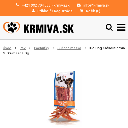
+421 902 794 355
- krmiva.sk
info@krmiva.sk
Prihlásiť
/
Registrácia
Košík (
0
)
Úvod
Psy
Pochúťky
Sušené mäská
Kid Dog Kačacie prsia
100% mäso 80g