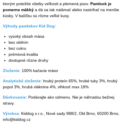
ktorým potešíte všetky veľkosti a plemená psov.
Pamlsok je
pomerne mäkký
a dá sa tak nalámať alebo nastrihať na menšie
kúsky. V balíčku sú rôzne veľké kusy.
Výhody pamlskov Kid Dog:
vysoký obsah mäsa
bez obilnín
bez cukru
prémiová kvalita
dostupné rôzne druhy
Zloženie
: 100% kačacie mäso
Analytické zloženie:
hrubý proteín 65%, hrubé tuky 3%, hrubý
popol 3%, hrubá vláknina 4%, vlhkosť max 18%
Dávkovanie:
Podávajte ako odmenu. Nie je náhradou bežnej
stravy.
Výrobca
: Kiddog s.r.o., Nové sady 988/2, Old Brno, 60200 Brno,
info@kiddog.cz