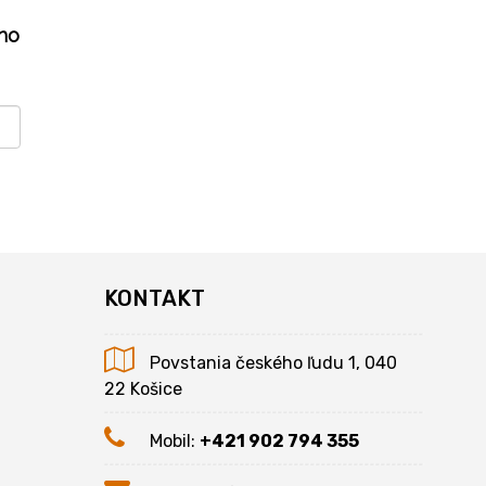
ho
KONTAKT
Povstania českého ľudu 1, 040
22 Košice
Mobil:
+421 902 794 355