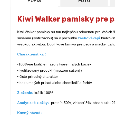
POPIS
FOTO
Kiwi Walker pamlsky pre 
Kiwi Walker pamlsky sú tou najlepšou odmenou pre Vašich
sušením (lyofilizáciou) sa v pochúťke
zachovávajú
bielkovin
vysokou aktivitou. Doplnkové krmivo pre psov a mačky. Lah
Charakteristika :
•100%-né králičie mäso v tvare malých kociek
• lyofilizovaný produkt (mrazom sušený)
• čisto prírodný charakter
• bez umelých prísad alebo chemikálií a farbív
Zloženie:
králik 100%
Analytické zložky:
proteín 50%, vlhkosť 8%, obsah tuku 2
Krmný návod: