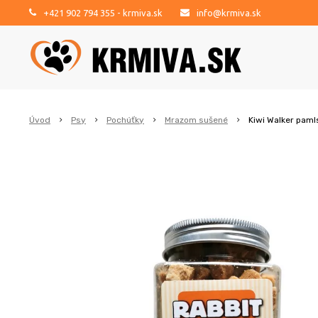
+421 902 794 355
- krmiva.sk
info@krmiva.sk
Úvod
Psy
Pochúťky
Mrazom sušené
Kiwi Walker paml