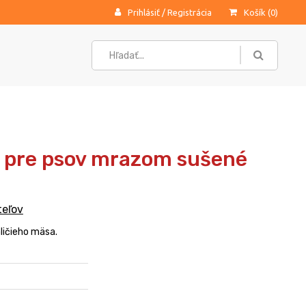
Prihlásiť
/
Registrácia
Košík (
0
)
y pre psov mrazom sušené
teľov
ličieho mäsa.