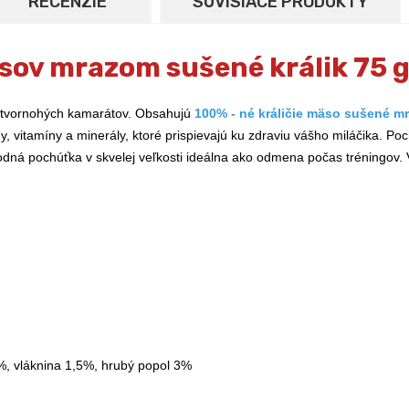
RECENZIE
SÚVISIACE PRODUKTY
psov mrazom sušené králik 75 
 štvornohých kamarátov. Obsahujú
100% -
né králičie mäso sušené m
y, vitamíny a minerály, ktoré prispievajú ku zdraviu vášho miláčika. P
odná pochúťka v skvelej veľkosti ideálna ako odmena počas tréningov.
%, vláknina 1,5%, hrubý popol 3%