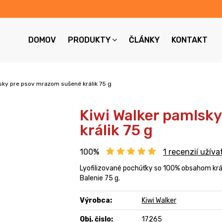
DOMOV
PRODUKTY
ČLÁNKY
KONTAKT
sky pre psov mrazom sušené králik 75 g
Kiwi Walker pamlsk
králik 75 g
100%
1
recenzií užíva
Lyofilizované pochúťky so 100% obsahom krá
Balenie 75 g.
Výrobca:
Kiwi Walker
Obj. čislo:
17265