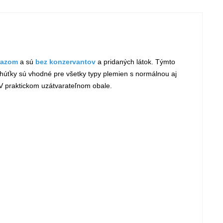
g
razom
a sú
bez konzervantov
a pridaných látok. Týmto
ochúťky sú vhodné pre všetky typy plemien s normálnou aj
 V praktickom uzátvarateľnom obale.