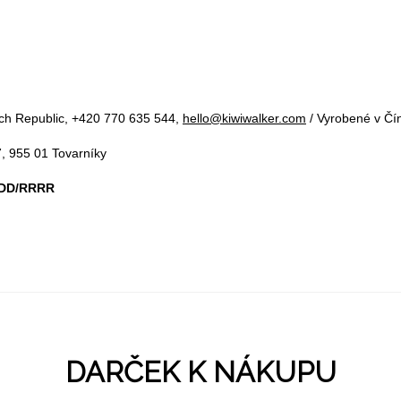
ch Republic, +420 770 635 544,
hello@kiwiwalker.com
/ Vyrobené v Čí
7, 955 01 Tovarníky
M/DD/RRRR
DARČEK K NÁKUPU