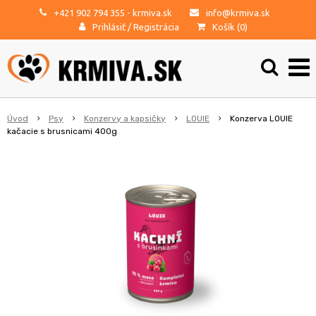
+421 902 794 355
- krmiva.sk
info@krmiva.sk
Prihlásiť
/
Registrácia
Košík (
0
)
Úvod
Psy
Konzervy a kapsičky
LOUIE
Konzerva LOUIE
kačacie s brusnicami 400g