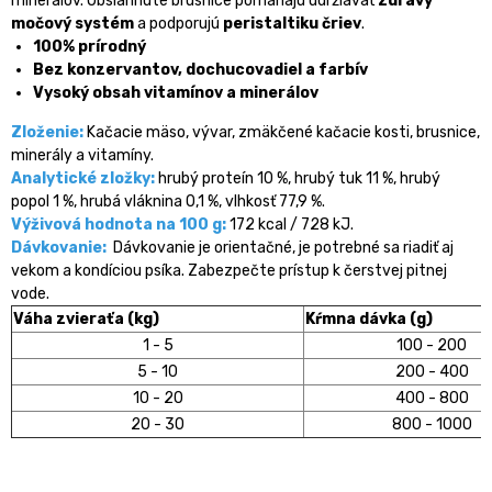
minerálov. Obsiahnuté brusnice pomáhajú udržiavať
zdravý
močový systém
a podporujú
peristaltiku čriev
.
100% prírodný
Bez konzervantov, dochucovadiel a farbív
Vysoký obsah vitamínov a minerálov
Zloženie:
Kačacie mäso, vývar, zmäkčené kačacie kosti, brusnice,
minerály a vitamíny.
Analytické zložky:
hrubý proteín 10 %, hrubý tuk 11 %, hrubý
popol 1 %, hrubá vláknina 0,1 %, vlhkosť 77,9 %.
Výživová hodnota na 100 g:
172 kcal / 728 kJ.
Dávkovanie:
Dávkovanie je orientačné, je potrebné sa riadiť aj
vekom a kondíciou psíka. Zabezpečte prístup k čerstvej pitnej
vode.
Váha zvieraťa (kg)
Kŕmna dávka (g)
1 - 5
100 - 200
5 - 10
200 - 400
10 - 20
400 - 800
20 - 30
800 - 1000