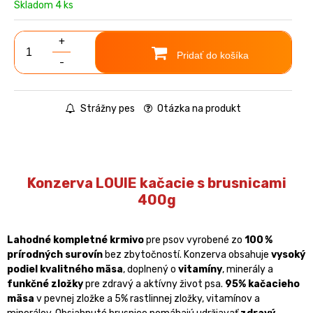
Skladom 4 ks
+
Pridať do košíka
-
Strážny pes
Otázka na produkt
Konzerva LOUIE kačacie s brusnicami
400g
Lahodné kompletné krmivo
pre psov vyrobené zo
100 %
prírodných surovín
bez zbytočností. Konzerva obsahuje
vysoký
podiel kvalitného mäsa
, doplnený o
vitamíny
, minerály a
funkčné zložky
pre zdravý a aktívny život psa.
95% kačacieho
mäsa
v pevnej zložke a 5% rastlinnej zložky, vitamínov a