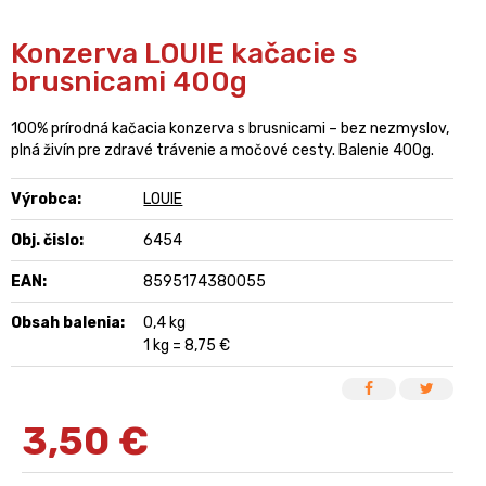
Konzerva LOUIE kačacie s
brusnicami 400g
100% prírodná kačacia konzerva s brusnicami – bez nezmyslov,
plná živín pre zdravé trávenie a močové cesty. Balenie 400g.
Výrobca:
LOUIE
Obj. čislo:
6454
EAN:
8595174380055
Obsah balenia:
0,4 kg
1 kg = 8,75 €
3,50
€