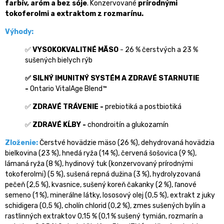
farbív, aróm a bez sóje
. Konzervované
prírodnými
tokoferolmi a extraktom z rozmarínu.
Výhody:
✅
VYSOKOKVALITNÉ MÄSO
- 26 % čerstvých a 23 %
sušených bielych rýb
✅ SILNÝ IMUNITNÝ SYSTÉM A ZDRAVÉ STARNUTIE
-
Ontario VitalAge Blend™
✅
ZDRAVÉ TRÁVENIE -
prebiotiká a postbiotiká
✅
ZDRAVÉ KĹBY -
chondroitín a glukozamín
Zloženie:
Čerstvé hovädzie mäso (26 %), dehydrovaná hovädzia
bielkovina (23 %), hnedá ryža (14 %), červená šošovica (9 %),
lámaná ryža (8 %), hydinový tuk (konzervovaný prírodnými
tokoferolmi) (5 %), sušená repná dužina (3 %), hydrolyzovaná
pečeň (2,5 %), kvasnice, sušený koreň čakanky (2 %), ľanové
semeno (1 %), minerálne látky, lososový olej (0,5 %), extrakt z juky
schidigera (0,5 %), cholín chlorid (0,2 %), zmes sušených bylín a
rastlinných extraktov 0,15 % (0,1 % sušený tymián, rozmarín a