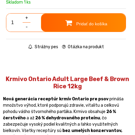
Skladom 1 ks
+
Pridať do košíka
-
Strážny pes
Otázka na produkt
Krmivo Ontario Adult Large Beef & Brown
Rice 12kg
Nová generácia receptúr krmív Ontario pre psov
prináša
množstvo výhod, ktoré podporujú zdravie, vitalitu a celkovú
pohodu vášho štvornohého parťáka. Krmivo obsahuje
26 %
čerstvého
a až
26 % dehydrovaného proteínu
, čo
zabezpečuje vysoký podiel kvalitných a ľahko využiteľných
bielkovín. Všetky receptúry sú
bez umelých konzervantov,