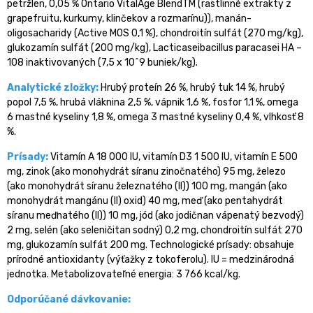
petržlen, 0,05 % Ontario VitalAge BlendTM (rastlinné extrakty z
grapefruitu, kurkumy, klinčekov a rozmarínu)), manán-
oligosacharidy (Active MOS 0,1 %), chondroitín sulfát (270 mg/kg),
glukozamín sulfát (200 mg/kg), Lacticaseibacillus paracasei HA –
108 inaktivovaných (7,5 x 10^9 buniek/kg).
Analytické zložky:
Hrubý proteín 26 %, hrubý tuk 14 %, hrubý
popol 7,5 %, hrubá vláknina 2,5 %, vápnik 1,6 %, fosfor 1,1 %, omega
6 mastné kyseliny 1,8 %, omega 3 mastné kyseliny 0,4 %, vlhkosť 8
%.
Prísady:
Vitamín A 18 000 IU, vitamín D3 1 500 IU, vitamín E 500
mg, zinok (ako monohydrát síranu zinočnatého) 95 mg, železo
(ako monohydrát síranu železnatého (II)) 100 mg, mangán (ako
monohydrát mangánu (II) oxid) 40 mg, meď (ako pentahydrát
síranu meďnatého (II)) 10 mg, jód (ako jodičnan vápenatý bezvodý)
2 mg, selén (ako seleničitan sodný) 0,2 mg, chondroitín sulfát 270
mg, glukozamín sulfát 200 mg. Technologické prísady: obsahuje
prírodné antioxidanty (výťažky z tokoferolu). IU = medzinárodná
jednotka. Metabolizovateľné energia: 3 766 kcal/kg.
Odporúčané dávkovanie: