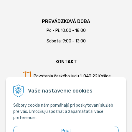
PREVÁDZKOVÁ DOBA
Po - Pi: 10:00 - 18:00
Sobota: 9:00 - 13:00
KONTAKT
Povstania českého ľudu 1, 040 22 Košice
Mobil:
+421 902 794 355
Vaše nastavenie cookies
E-mail:
info@krmiva.sk
Súbory cookie nám pomáhajú pri poskytovaní služieb
pre vás. Umožňujú spoznať a zapamätať si vaše
preferencie.
SOCIÁLNE
Prijať