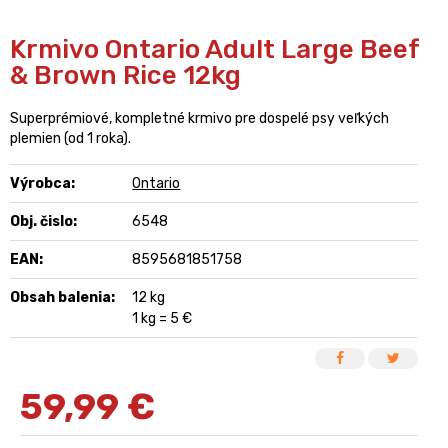
Krmivo Ontario Adult Large Beef
& Brown Rice 12kg
Superprémiové, kompletné krmivo pre dospelé psy veľkých
plemien (od 1 roka).
Výrobca:
Ontario
Obj. čislo:
6548
EAN:
8595681851758
Obsah balenia:
12 kg
1 kg = 5 €
59,99
€