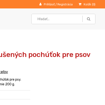
Prihlásiť
/
Registrácia
Košík (
0
)
ušených pochúťok pre psov
teľov
húťok pre psy.
nie 200 g.