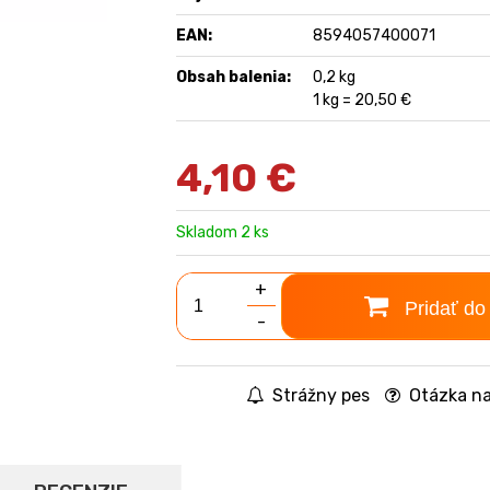
EAN:
8594057400071
Obsah balenia:
0,2 kg
1 kg = 20,50 €
4,10
€
Skladom 2 ks
+
Pridať do
-
Strážny pes
Otázka na