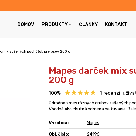
DOMOV
PRODUKTY
ČLÁNKY
KONTAKT
k mix sušených pochúťok pre psov 200 g
Mapes darček mix s
200 g
100%
1
recenzií užíva
Prírodna zmes rôznych druhov sušených poc
Vhodné ako chutná odmena na žuvanie. Bale
Výrobca:
Mapes
Obj. čislo:
24196