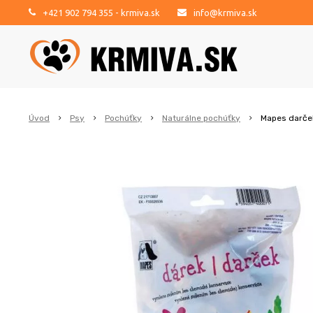
+421 902 794 355
- krmiva.sk
info@krmiva.sk
Úvod
Psy
Pochúťky
Naturálne pochúťky
Mapes darče